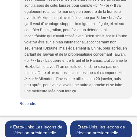
sont laissés de côté, laissés pour compte <br /> <br /> Il va
également relancer le mur érigé en bordure de la frontière
avec le Mexique et qui avait été stoppé par Biden.<br /> Avec
ça, il veut d'avantage stopper l'immigration illégale, et mieux
contrôler l'immigration, pour éviter un déferlement
incontrôlable qui n'avait cessé avec Biden.<br /> <br /> L'autre
volet va être sur le plan international, et concernant non
seulement l'Ukraine, mais également la Chine, pour après, en
parlant de Taiwan et de la problématique concernant Taïwan.
<br /> <br /> La guerre entre Israël et le Hamas, tout comme le
Hezbollah, et avec l'Iran en toile de fond, ne sera pas une
mince affaire et avec tous les risques que cela comporte..<br
/> <br /> Attendons l'investiture officielle du 20 janvier, puis
peu après, pour voir, et avoir une autre approche et se faire
une meilleure idée pour tout ça
Répondre
< Etats-Unis: Les leçons de
Etats-Unis, les leçons de
l'élection présidentielle -
l’élection présidentielle – 4e