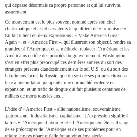
qui dépasse désormais sa propre personne et qui lui survivra,
assurément.
Ce mouvement est le plus souvent nommé après son chef
charismatique et les observateurs le qualifient de « trumpisme ».
En fait il tient en deux expressions : « Make America Great
Again », et « America First », qui illustrent son objectif, rendre sa
grandeur à l’Amérique, et sa méthode, replacer l’Amérique et les
Américains en tête des priorités du gouvernement. Washington
s’est en effet plus préoccupé ces dernières années du sort des
étrangers présents clandestinement sur le sol U.S. ou du sort des
Ukrainiens face à la Russie, que du sort de ses propres citoyens
face à une inflation galopante, une criminalité violente en
expansion, et un trafic de drogue qui fait plusieurs centaines de
milliers de morts tous les ans…
L’idée d’« America First » allie nationalisme, souverainisme,
patriotisme, industrialisme, capitalisme,. L’expression signifie à
la fois « l’Amérique d’abord » et « l’ Amérique en tête ». Il s’agit
de se préoccuper de l’Amérique et de ses problèmes pour en
refaire le pays phare qu’elle fut au vingtième siècle.