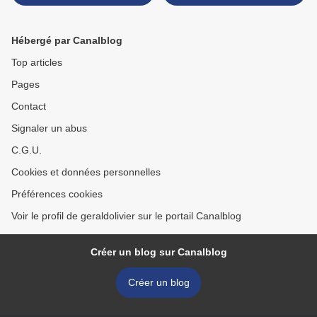
2eme partie : Le rejet de
partie : Réalignement
Kamala et la faillite des
électoral, virage à droite et
Démocrates
rejet du « wokisme » >
Hébergé par Canalblog
Top articles
Pages
Contact
Signaler un abus
C.G.U.
Cookies et données personnelles
Préférences cookies
Voir le profil de geraldolivier sur le portail Canalblog
Créer un blog sur Canalblog
Créer un blog