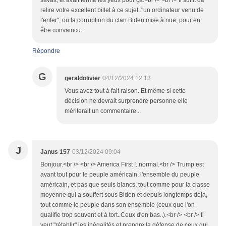
savait, et avait fermé les yeux pour ça.<br /> <br /> Il suffit de
relire votre excellent billet à ce sujet.."un ordinateur venu de
l'enfer", ou la corruption du clan Biden mise à nue, pour en
être convaincu.
Répondre
G
geraldolivier
04/12/2024 12:13
Vous avez tout à fait raison. Et même si cette
décision ne devrait surprendre personne elle
mériterait un commentaire...
J
Janus 157
03/12/2024 09:04
Bonjour.<br /> <br /> America First !..normal.<br /> Trump est
avant tout pour le peuple américain, l'ensemble du peuple
américain, et pas que seuls blancs, tout comme pour la classe
moyenne qui a souffert sous Biden et depuis longtemps déjà,
tout comme le peuple dans son ensemble (ceux que l'on
qualifie trop souvent et à tort..Ceux d'en bas..).<br /> <br /> Il
veut "rétablir" les inégalités et prendre la défense de ceux qui