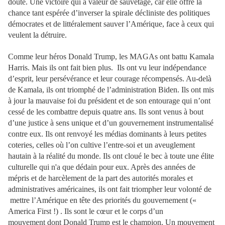
doute. Une victoire qui a valeur de sauvetage, car elle offre la
chance tant espérée d’inverser la spirale décliniste des politiques
démocrates et de littéralement sauver l’Amérique, face à ceux qui
veulent la détruire.
Comme leur héros Donald Trump, les MAGAs ont battu Kamala
Harris. Mais ils ont fait bien plus. Ils ont vu leur indépendance
d’esprit, leur persévérance et leur courage récompensés. Au-delà
de Kamala, ils ont triomphé de l’administration Biden. Ils ont mis
à jour la mauvaise foi du président et de son entourage qui n’ont
cessé de les combattre depuis quatre ans. Ils sont venus à bout
d’une justice à sens unique et d’un gouvernement instrumentalisé
contre eux. Ils ont renvoyé les médias dominants à leurs petites
coteries, celles où l’on cultive l’entre-soi et un aveuglement
hautain à la réalité du monde. Ils ont cloué le bec à toute une élite
culturelle qui n'a que dédain pour eux. Après des années de
mépris et de harcèlement de la part des autorités morales et
administratives américaines, ils ont fait triompher leur volonté de
mettre l’Amérique en tête des priorités du gouvernement («
America First !) . Ils sont le cœur et le corps d’un
mouvement dont Donald Trump est le champion. Un mouvement