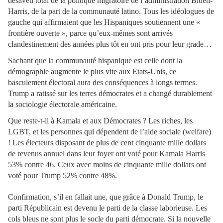
désaveu total de la politique migratoire de l’administration Biden-
Harris, de la part de la communauté latino. Tous les idéologues de
gauche qui affirmaient que les Hispaniques soutiennent une «
frontière ouverte », parce qu’eux-mêmes sont arrivés
clandestinement des années plus tôt en ont pris pour leur grade…
Sachant que la communauté hispanique est celle dont la
démographie augmente le plus vite aux Etats-Unis, ce
basculement électoral aura des conséquences à longs termes.
Trump a ratissé sur les terres démocrates et a changé durablement
la sociologie électorale américaine.
Que reste-t-il à Kamala et aux Démocrates ? Les riches, les
LGBT, et les personnes qui dépendent de l’aide sociale (welfare)
! Les électeurs disposant de plus de cent cinquante mille dollars
de revenus annuel dans leur foyer ont voté pour Kamala Harris
53% contre 46. Ceux avec moins de cinquante mille dollars ont
voté pour Trump 52% contre 48%.
Confirmation, s’il en fallait une, que grâce à Donald Trump, le
parti Républicain est devenu le parti de la classe laborieuse. Les
cols bleus ne sont plus le socle du parti démocrate. Si la nouvelle