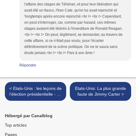
l'affaire des otages de Téhéran, et pour leur libération qui
avait été un fiasco..l'Iran Cate..qu'on lui avait reproché et
'longtemps après encore reproché.<br /> <br /> Cependant,
on peut s'interroger, car, comme par hasard, ces mêmes
otages avaient été libérés à l'investiture de Ronald Reagan.
<br /> <br /> On peut, légitiment, se demander, au travers de
cette affaire, si ce n'était pas voulu, pour l'écarter
définitivement de la scène politique. On ne le saura sans
doute jamais.<br /> <br /> Paix à son âme !
Répondre
< Etats-Unis : les leçons de
Etats-Unis: La plus grande
l’élection présidentielle - 3e
faute de Jimmy Carter >
partie : Un mandat pour
"America First!" et le «
Trumpisme »
Hébergé par Canalblog
Top articles
Pages