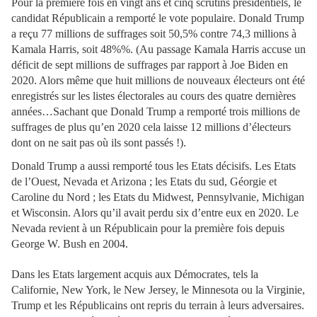
Pour la première fois en vingt ans et cinq scrutins présidentiels, le
candidat Républicain a remporté le vote populaire. Donald Trump
a reçu 77 millions de suffrages soit 50,5% contre 74,3 millions à
Kamala Harris, soit 48%%. (Au passage Kamala Harris accuse un
déficit de sept millions de suffrages par rapport à Joe Biden en
2020. Alors même que huit millions de nouveaux électeurs ont été
enregistrés sur les listes électorales au cours des quatre dernières
années…Sachant que Donald Trump a remporté trois millions de
suffrages de plus qu’en 2020 cela laisse 12 millions d’électeurs
dont on ne sait pas où ils sont passés !).
Donald Trump a aussi remporté tous les Etats décisifs. Les Etats
de l’Ouest, Nevada et Arizona ; les Etats du sud, Géorgie et
Caroline du Nord ; les Etats du Midwest, Pennsylvanie, Michigan
et Wisconsin. Alors qu’il avait perdu six d’entre eux en 2020. Le
Nevada revient à un Républicain pour la première fois depuis
George W. Bush en 2004.
Dans les Etats largement acquis aux Démocrates, tels la
Californie, New York, le New Jersey, le Minnesota ou la Virginie,
Trump et les Républicains ont repris du terrain à leurs adversaires.