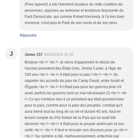
(Free speech) a ete l'element soudeur de cette coalition de
personnes, opposes au wokisme et tendance fascisante du
Parti Democrate, qui comme Robert Kennedy Jr l'a tres bien
ennonce, n'est plus le Parti de son oncle et de son pere.
Répondre
J
Janus 157
30/12/2024 11:30
Bonjour.<br /> <br /> Je viens d'apprendre le décès de
l'ancien président des États-Unis, Jimmy Carter, à l'âge de
100 ans.<br /> <br /> Il était pour la paix !<br /> <br /> Se
rappeler les accords de paix de Camp David, entre Israël et
l'Égypte.<br /> <br /> Il n'était pas pour les guerres,ème s'il
avait..parfois les guerres sont un mal nécessaire (!).<br /> <br
/> Ce qui n'enlève rien à ce président qui était pourtant bien
pour la paix, comme pour la paix des peuples, combat qu'il
aura mené tout au long de sa vie et durant 40 ans, tout en
tenant compte du Prix Nobel de la Paix qui lui avait été
décerné.<br /> <br /> Il était pour le peuple américain et son
unité.<br /> <br /> Il faut re écouter son discours pour ça.<br />
<br /> Sa carrière a été, malheureusement, entachée par