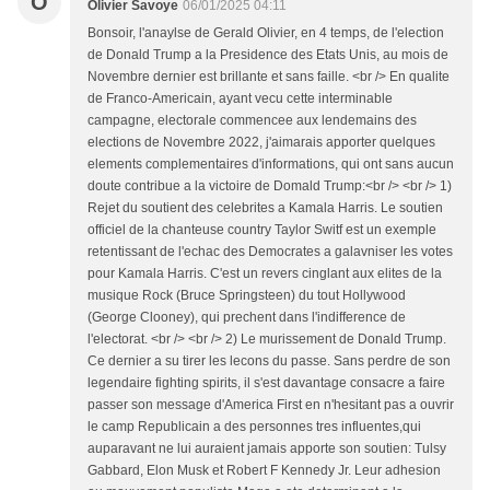
O
Olivier Savoye
06/01/2025 04:11
Bonsoir, l'anaylse de Gerald Olivier, en 4 temps, de l'election
de Donald Trump a la Presidence des Etats Unis, au mois de
Novembre dernier est brillante et sans faille. <br /> En qualite
de Franco-Americain, ayant vecu cette interminable
campagne, electorale commencee aux lendemains des
elections de Novembre 2022, j'aimarais apporter quelques
elements complementaires d'informations, qui ont sans aucun
doute contribue a la victoire de Domald Trump:<br /> <br /> 1)
Rejet du soutient des celebrites a Kamala Harris. Le soutien
officiel de la chanteuse country Taylor Switf est un exemple
retentissant de l'echac des Democrates a galavniser les votes
pour Kamala Harris. C'est un revers cinglant aux elites de la
musique Rock (Bruce Springsteen) du tout Hollywood
(George Clooney), qui prechent dans l'indifference de
l'electorat. <br /> <br /> 2) Le murissement de Donald Trump.
Ce dernier a su tirer les lecons du passe. Sans perdre de son
legendaire fighting spirits, il s'est davantage consacre a faire
passer son message d'America First en n'hesitant pas a ouvrir
le camp Republicain a des personnes tres influentes,qui
auparavant ne lui auraient jamais apporte son soutien: Tulsy
Gabbard, Elon Musk et Robert F Kennedy Jr. Leur adhesion