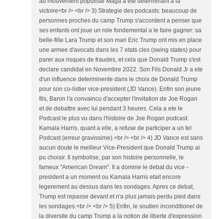
au mouvement populiste Maga a ete determinant a la
victoire<br /> <br /> 3) Strategie des podcasts: beaucoup de
personnes proches du camp Trump s'accordent a penser que
ses enfants ont joue un role fondemental a le faire gagner: sa
belle-fille Lara Trump et son mari Eric Trump ont mis en place
une armee d'avocats dans les 7 etats cles (swing states) pour
parer aux risques de fraudes, et cela que Donald Trump s'est
declare candidat en Novembre 2022. Son Fils Donald Jr a ete
d'un influence determinente dans le choix de Donald Trump
pour son co-listier vice-president (JD Vance). Enfin son jeune
fils, Baron l'a convaincu d'accepter l'invitation de Joe Rogan
et de debattre avec lui pendant 3 heures. Cela a ete le
Podcast le plus vu dans l'histoire de Joe Rogan podcast.
Kamala Harris, quant a elle, a refuse de participer a un tel
Podcast (erreur gravissime).<br /> <br /> 4) JD Vance est sans
aucun doute le meilleur Vice-President que Donald Trump ai
pu choisir. Il symbolise, par son histoire personnelle, le
fameux "American Dream". Il a domine le debat du vice -
president a un moment ou Kamala Harris etait encore
legerement au dessus dans les sondages. Apres ce debat,
Trump est repasse devant et n'a plus jamais perdu pied dans
les sondages.<br /> <br /> 5) Enfin, le soutien inconditionel de
la diversite du camp Trump a la notion de liberte d'expression