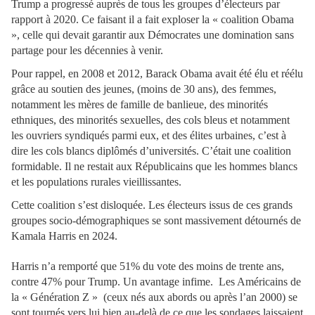
Trump a progressé auprès de tous les groupes d’électeurs par
rapport à 2020. Ce faisant il a fait exploser la « coalition Obama
», celle qui devait garantir aux Démocrates une domination sans
partage pour les décennies à venir.
Pour rappel, en 2008 et 2012, Barack Obama avait été élu et réélu
grâce au soutien des jeunes, (moins de 30 ans), des femmes,
notamment les mères de famille de banlieue, des minorités
ethniques, des minorités sexuelles, des cols bleus et notamment
les ouvriers syndiqués parmi eux, et des élites urbaines, c’est à
dire les cols blancs diplômés d’universités. C’était une coalition
formidable. Il ne restait aux Républicains que les hommes blancs
et les populations rurales vieillissantes.
Cette coalition s’est disloquée. Les électeurs issus de ces grands
groupes socio-démographiques se sont massivement détournés de
Kamala Harris en 2024.
Harris n’a remporté que 51% du vote des moins de trente ans,
contre 47% pour Trump. Un avantage infime. Les Américains de
la « Génération Z » (ceux nés aux abords ou après l’an 2000) se
sont tournés vers lui bien au-delà de ce que les sondages laissaient