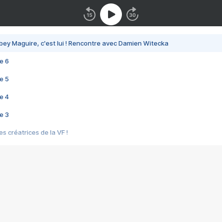
bey Maguire, c'est lui ! Rencontre avec Damien Witecka
e 6
e 5
e 4
e 3
s créatrices de la VF !
e 2
e 1
e Mektoub My Love arrive enfin ! Rencontre avec Shaïn Boumedine et Sal
i : après Toni en famille
elle réalise le bouleversant Dites lui que je l'aime