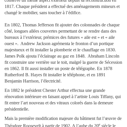
conservé un même aspect extérieur depuis sa reconstruction en
1817. Chaque président a effectué des aménagements mineurs et
changé le mobilier, sans toucher à l’édifice.
En 1802, Thomas Jefferson fit ajouter des colonnades de chaque
côté, longues allées couvertes permettant de se rendre dans des
bureaux à l’extérieur, prémices des futures « aile est » et « aile
ouest ». Andrew Jackson agrémenta le fronton d’un portique
majestueux et fit installer la plomberie et le chauffage en 1830.
James Polk ajouta l’éclairage au gaz en 1848. Abraham Lincoln
fit construire une verrière sur le toit, malgré la guerre de Sécession
en 1862. Il fit aussi installer un poste de télégraphe. En 1878
Rutherford B. Hayes fit installer le téléphone, et en 1891
Benjamin Harrison, l’électricité.
En 1882 le président Chester Arthur effectua une grande
rénovation intérieure en faisant appel à l’artiste Louis Tiffany, qui
fit entrer l’art nouveau et des vitraux colorés dans la demeure
présidentielle.
Mais la première modification majeure du bâtiment fut l’œuvre de
e
Théodore Roosevelt à partir de 1902. A l’aube du 20
siècle le