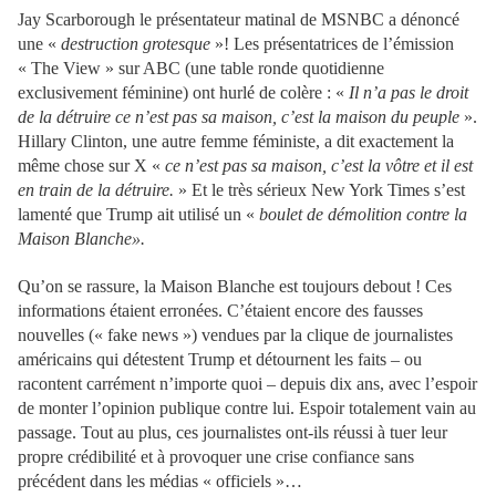
Jay Scarborough le présentateur matinal de MSNBC a dénoncé
une «
destruction grotesque
»! Les présentatrices de l’émission
« The View » sur ABC (une table ronde quotidienne
exclusivement féminine) ont hurlé de colère : «
Il n’a pas le droit
de la détruire ce n’est pas sa maison, c’est la maison du peuple
».
Hillary Clinton, une autre femme féministe, a dit exactement la
même chose sur X «
ce n’est pas sa maison, c’est la vôtre et il est
en train de la détruire.
» Et le très sérieux New York Times s’est
lamenté que Trump ait utilisé un «
boulet de démolition contre la
Maison Blanche».
Qu’on se rassure, la Maison Blanche est toujours debout ! Ces
informations étaient erronées. C’étaient encore des fausses
nouvelles (« fake news ») vendues par la clique de journalistes
américains qui détestent Trump et détournent les faits – ou
racontent carrément n’importe quoi – depuis dix ans, avec l’espoir
de monter l’opinion publique contre lui. Espoir totalement vain au
passage. Tout au plus, ces journalistes ont-ils réussi à tuer leur
propre crédibilité et à provoquer une crise confiance sans
précédent dans les médias « officiels »…