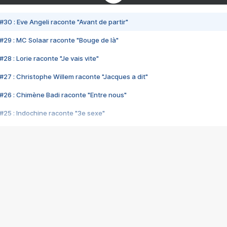
#30 : Eve Angeli raconte "Avant de partir"
#29 : MC Solaar raconte "Bouge de là"
28 : Lorie raconte "Je vais vite"
#27 : Christophe Willem raconte "Jacques a dit"
#26 : Chimène Badi raconte "Entre nous"
#25 : Indochine raconte "3e sexe"
#24 : Zaho raconte "C'est chelou"
#23 : Patrick Bruel raconte "Au café des délices"
#22 : Kyo raconte "Le chemin"
#21 : Nolwenn Leroy raconte "Cassé"
#20 : Patrick Hernandez raconte "Born to be alive"
#19 : Lorie raconte "Près de moi"