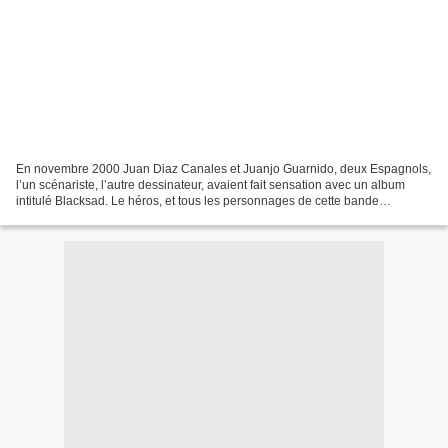
En novembre 2000 Juan Diaz Canales et Juanjo Guarnido, deux Espagnols,
l’un scénariste, l’autre dessinateur, avaient fait sensation avec un album
intitulé Blacksad. Le héros, et tous les personnages de cette bande
dessinée, étaient croqués sous la forme...