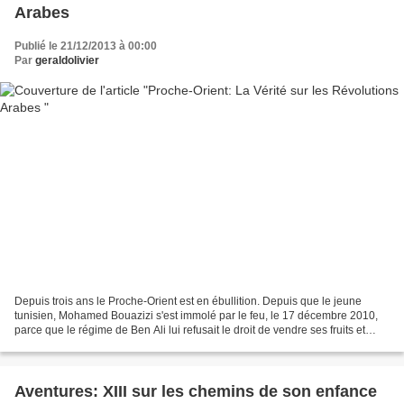
Arabes
Publié le 21/12/2013 à 00:00
Par
geraldolivier
Depuis trois ans le Proche-Orient est en ébullition. Depuis que le jeune
tunisien, Mohamed Bouazizi s'est immolé par le feu, le 17 décembre 2010,
parce que le régime de Ben Ali lui refusait le droit de vendre ses fruits et
légume avec sa petite cariole,...
Aventures: XIII sur les chemins de son enfance