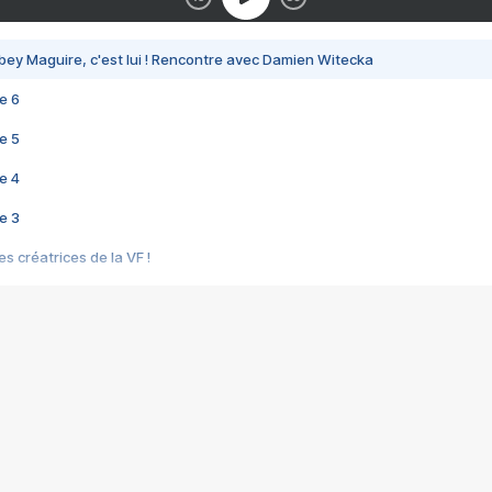
bey Maguire, c'est lui ! Rencontre avec Damien Witecka
e 6
e 5
e 4
e 3
s créatrices de la VF !
e 2
e 1
e Mektoub My Love arrive enfin ! Rencontre avec Shaïn Boumedine et Sal
i : après Toni en famille
elle réalise le bouleversant Dites lui que je l'aime