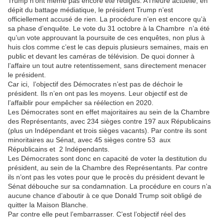
Trump n’ont même pas encore été rédigés. A l’heure actuelle, en
dépit du battage médiatique, le président Trump n’est
officiellement accusé de rien. La procédure n’en est encore qu’à
sa phase d’enquête. Le vote du 31 octobre à la Chambre
n’a été
qu’un vote approuvant la poursuite de ces enquêtes, non plus à
huis clos comme c’est le cas depuis plusieurs semaines, mais en
public et devant les caméras de télévision. De quoi donner à
l’affaire un tout autre retentissement, sans directement menacer
le président.
Car ici,
l’objectif des Démocrates n’est pas de déchoir le
président. Ils n’en ont pas les moyens. Leur objectif est de
l’affaiblir pour empêcher sa réélection en 2020.
Les Démocrates sont en effet majoritaires au sein de la Chambre
des Représentants, avec 234 sièges contre 197 aux Républicains
(plus un Indépendant et trois sièges vacants). Par contre ils sont
minoritaires au Sénat, avec 45 sièges contre 53
aux
Républicains et
2 Indépendants.
Les Démocrates sont donc en capacité de voter la destitution du
président, au sein de la Chambre des Représentants. Par contre
ils n’ont pas les votes pour que le procès du président devant le
Sénat débouche sur sa condamnation. La procédure en cours n’a
aucune chance d’aboutir à ce que Donald Trump soit obligé de
quitter la Maison Blanche.
Par contre elle peut l’embarrasser. C’est l’objectif réel des