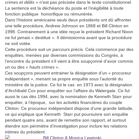
crimes et délits
» n’est pas précisée dans le texte constitutionnel.
La sentence est la déchéance du poste et l’inégibilité à toute
fonction publique
honorifique ou rémunérée.
Dans l’histoire américaine seuls deux présidents ont dû affronter
une telle procédure, Andrew Johnson en 1868 et Bill Clinton en
1998. Contrairement à une idée reçue le président Richard Nixon
ne fut jamais « destitué ». Il démissionna avant que la procédure
ne soit votée.
Cette procédure suit un parcours précis. Cela commence par des
enquêtes, menées par diverses commissions du Congrès, à
l’encontre du président s’il vient à être soupçonné d’avoir commis
un ou des «
hauts crimes
».
Ces soupçons peuvent entrainer la désignation d’un « procureur
indépendant », menant sa propre enquête sous l’autorité du
ministère de la justice. Ce fut le cas
en 1973 avec la désignation
d’Archibald Cox pour enquêter sur l’affaire du Watergate. Ce fut
aussi le cas dès 1994, avec la nomination de Kenneth Starr pour
enquêter, à l’époque,
sur les activités financières du couple
Clinton. Ce procureur indépendant dispose d’une grande latitude,
ce qui explique que Kenneth
Starr put poursuivre son enquête
pendant quatre ans, avant de remettre son rapport, et surtout
étendre son périmètre d’investigation pour inclure les relations
intimes du président.