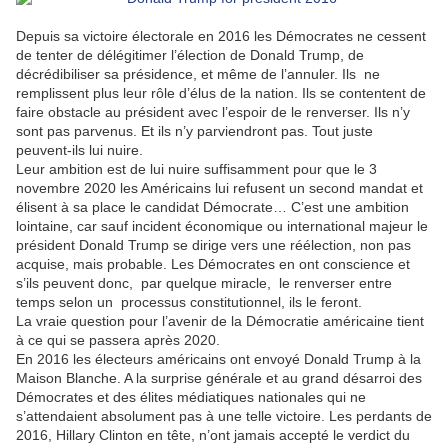
Depuis sa victoire électorale en 2016 les Démocrates ne cessent
de tenter de délégitimer l’élection de Donald Trump, de
décrédibiliser sa présidence, et même de l’annuler. Ils
ne
remplissent plus leur rôle d’élus de la nation. Ils se contentent de
faire obstacle au président avec l’espoir de le renverser. Ils n’y
sont pas parvenus. Et ils n’y parviendront pas. Tout juste
peuvent-ils lui nuire.
Leur ambition est de lui nuire suffisamment pour que le 3
novembre 2020 les Américains lui refusent un second mandat et
élisent à sa place le candidat Démocrate… C’est une ambition
lointaine, car sauf incident économique ou international majeur le
président Donald Trump se dirige vers une réélection, non pas
acquise, mais probable. Les Démocrates en ont conscience et
s’ils peuvent donc,
par quelque miracle,
le renverser entre
temps selon un
processus constitutionnel, ils le feront.
La vraie question pour l’avenir de la Démocratie américaine tient
à ce qui se passera après 2020.
En 2016 les électeurs américains ont envoyé Donald Trump à la
Maison Blanche. A la surprise générale et au grand désarroi des
Démocrates et des élites médiatiques nationales qui ne
s’attendaient absolument pas à une telle victoire. Les perdants de
2016, Hillary Clinton en tête, n’ont jamais accepté le verdict du