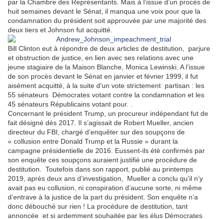
par la Chambre des Représentants. Mais à l’issue d’un procès de
huit semaines devant le Sénat, il manqua une voix pour que la
condamnation du président soit approuvée par une majorité des
deux tiers et Johnson fut acquitté.
Bill Clinton eut à répondre de deux articles de destitution,
parjure
et obstruction de justice, en lien avec ses relations avec une
jeune stagiaire de la Maison Blanche, Monica Lewinski. A l’issue
de son procès devant le Sénat en janvier et février 1999, il fut
aisément
acquitté, à la suite d’un vote strictement
partisan : les
55 sénateurs
Démocrates votant contre la condamnation et les
45 sénateurs Républicains votant pour. .
Concernant le président Trump, un procureur indépendant fut de
fait désigné dès 2017. Il s’agissait de Robert Mueller, ancien
directeur du FBI, chargé d’enquêter sur des soupçons de
« collusion entre Donald Trump et la Russie » durant la
campagne présidentielle de 2016. Eussent-ils été confirmés par
son enquête ces soupçons auraient justifié une procédure de
destitution.
Toutefois dans son rapport, publié au printemps
2019, après deux ans d’investigation,
Mueller a conclu qu’il n’y
avait pas eu collusion, ni conspiration d’aucune sorte, ni même
d’entrave à la justice de la part du président. Son enquête n’a
donc débouché sur rien ! La procédure de destitution, tant
annoncée
et si ardemment souhaitée par les élus Démocrates