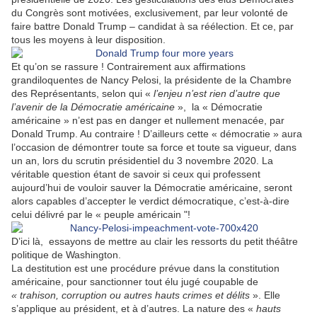
du Congrès sont motivées, exclusivement, par leur volonté de
faire battre Donald Trump – candidat à sa réélection. Et ce, par
tous les moyens à leur disposition.
Et qu’on se rassure ! Contrairement aux affirmations
grandiloquentes de Nancy Pelosi, la présidente de la Chambre
des Représentants, selon qui «
l’enjeu n’est rien d’autre que
l’avenir de la Démocratie américaine
»,
la « Démocratie
américaine » n’est pas en danger et nullement menacée, par
Donald Trump. Au contraire ! D’ailleurs cette « démocratie » aura
l’occasion de démontrer toute sa force et toute sa vigueur, dans
un an, lors du scrutin présidentiel du 3 novembre 2020. La
véritable question étant de savoir si ceux qui professent
aujourd’hui de vouloir sauver la Démocratie américaine, seront
alors capables d’accepter le verdict démocratique, c’est-à-dire
celui délivré par le « peuple américain "!
D’ici là,
essayons de mettre au clair les ressorts du petit théâtre
politique de Washington.
La destitution est une procédure prévue dans la constitution
américaine, pour sanctionner tout élu jugé coupable de
« trahison, corruption ou autres hauts crimes et délits
». Elle
s’applique au président, et à d’autres. La nature des «
hauts