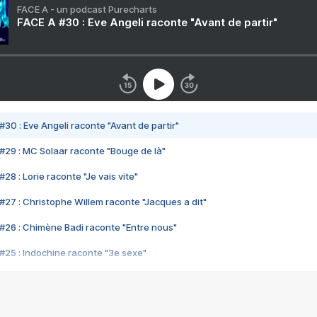
FACE A - un podcast Purecharts
FACE A #30 : Eve Angeli raconte "Avant de partir"
#30 : Eve Angeli raconte "Avant de partir"
#29 : MC Solaar raconte "Bouge de là"
28 : Lorie raconte "Je vais vite"
#27 : Christophe Willem raconte "Jacques a dit"
#26 : Chimène Badi raconte "Entre nous"
#25 : Indochine raconte "3e sexe"
#24 : Zaho raconte "C'est chelou"
#23 : Patrick Bruel raconte "Au café des délices"