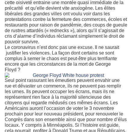
cette oisiveté entraine une montée quasi immédiate de la
précarité
et qu’elle devient vite anxiogène. Les élites
libérales des grandes villes ont voulu voir dans les
protestations contre la fermeture des commerces, écoles et
restaurants pour raison de pandémie, des coups de gueule
de rustres attardés (« rednecks »), alors qu’il s’agissait de
cris d’alarme d’individus réclamant simplement le droit de
pouvoir survivre.
Le coronavirus n’est donc pas une excuse. Il ne saurait
justifier les violences.
La façon dont certains se sont
complus à semer le chaos est peut-être plus terrifiante
encore que les circonstances de la mort de George
Floyd ?
Seul point rassurant les émeutiers peuvent envahir une
rue et dévaster un commerce, ils ne peuvent pas remplir
les urnes. Ils peuvent occuper les écrans, mais ils ne
représentent rien face à la majorité silencieuse des
citoyens qui regarde médusés ces mêmes écrans. Les
Américains auront l’occasion de voter le 3 novembre
prochain pour leur nouveau président, pour renouveler le
Congrès dans son ensemble ainsi que pour nombre d’élus
locaux. Y compris à Minnéapolis. Si l’histoire est guide,
cela pourrait
profiter à Donald Trump et aux Républicains.