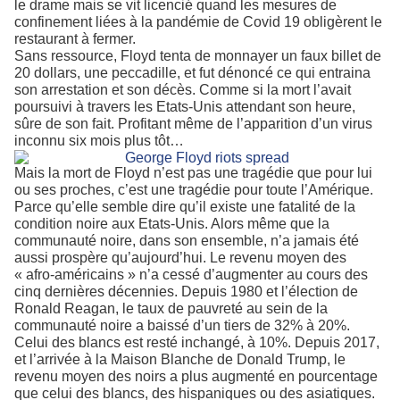
le drame mais se vit licencié quand les mesures de
confinement liées à la pandémie de Covid 19 obligèrent le
restaurant à fermer.
Sans ressource, Floyd tenta de monnayer un faux billet de
20 dollars, une peccadille, et fut dénoncé ce qui entraina
son arrestation et son décès. Comme si la mort l’avait
poursuivi à travers les Etats-Unis attendant son heure,
sûre de son fait. Profitant même de l’apparition d’un virus
inconnu six mois plus tôt…
Mais la mort de Floyd n’est pas une tragédie que pour lui
ou ses proches, c’est une tragédie pour toute l’Amérique.
Parce qu’elle semble dire qu’il existe une fatalité de la
condition noire aux Etats-Unis. Alors même que la
communauté noire, dans son ensemble, n’a jamais été
aussi prospère qu’aujourd’hui. Le revenu moyen des
« afro-américains » n’a cessé d’augmenter au cours des
cinq dernières décennies. Depuis 1980 et l’élection de
Ronald Reagan, le taux de pauvreté au sein de la
communauté noire a baissé d’un tiers de 32% à 20%.
Celui des blancs est resté inchangé, à 10%. Depuis 2017,
et l’arrivée à la Maison Blanche de Donald Trump, le
revenu moyen des noirs a plus augmenté en pourcentage
que celui des blancs, des hispaniques ou des asiatiques.