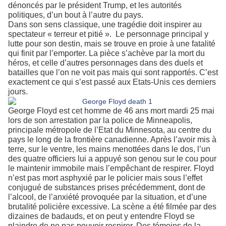
dénoncés par le président Trump, et les autorités
politiques, d’un bout à l’autre du pays.
Dans son sens classique, une tragédie doit inspirer au
spectateur « terreur et pitié ».
Le personnage principal y
lutte pour son destin, mais se trouve en proie à une fatalité
qui finit par l’emporter. La pièce s’achève par la mort du
héros, et celle d’autres personnages dans des duels et
batailles que l’on ne voit pas mais qui sont rapportés. C’est
exactement ce qui s’est passé aux Etats-Unis ces derniers
jours.
George Floyd est cet homme de 46 ans mort mardi 25 mai
lors de son arrestation par la police de Minneapolis,
principale métropole de l’Etat du Minnesota, au centre du
pays le long de la frontière canadienne. Après l’avoir mis à
terre, sur le ventre, les mains menottées dans le dos, l’un
des quatre officiers lui a appuyé son genou sur le cou pour
le maintenir immobile mais l’empêchant de respirer. Floyd
n’est pas mort asphyxié par le policier mais sous l’effet
conjugué de substances prises précédemment, dont de
l’alcool, de l’anxiété provoquée par la situation, et d’une
brutalité policière excessive. La scène a été filmée par des
dizaines de badauds, et on peut y entendre Floyd se
plaindre de ne pas pouvoir respirer. Des témoins de la