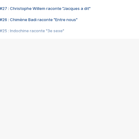
#27 : Christophe Willem raconte "Jacques a dit"
#26 : Chimène Badi raconte "Entre nous"
#25 : Indochine raconte "3e sexe"
#24 : Zaho raconte "C'est chelou"
#23 : Patrick Bruel raconte "Au café des délices"
#22 : Kyo raconte "Le chemin"
#21 : Nolwenn Leroy raconte "Cassé"
#20 : Patrick Hernandez raconte "Born to be alive"
#19 : Lorie raconte "Près de moi"
#18 : Michael Jones raconte "A nos actes manqués" (avec Jean-Jacque
#17 : Khaled raconte "Aïcha"
#16 : Corneille raconte "Parce qu'on vient de loin"