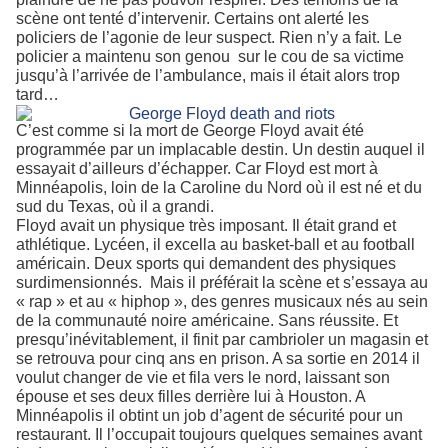
scène ont tenté d’intervenir. Certains ont alerté les
policiers de l’agonie de leur suspect. Rien n’y a fait. Le
policier a maintenu son genou
sur le cou de sa victime
jusqu’à l’arrivée de l’ambulance, mais il était alors trop
tard…
C’est comme si la mort de George Floyd avait été
programmée par un implacable destin. Un destin auquel il
essayait d’ailleurs d’échapper. Car Floyd est mort à
Minnéapolis, loin de la Caroline du Nord où il est né et du
sud du Texas, où il a grandi.
Floyd avait un physique très imposant. Il était grand et
athlétique. Lycéen, il excella au basket-ball et au football
américain. Deux sports qui demandent des physiques
surdimensionnés.
Mais il préférait la scène et s’essaya au
« rap » et au « hiphop », des genres musicaux nés au sein
de la communauté noire américaine. Sans réussite. Et
presqu’inévitablement, il finit par cambrioler un magasin et
se retrouva pour cinq ans en prison. A sa sortie en 2014 il
voulut changer de vie et fila vers le nord, laissant son
épouse et ses deux filles derrière lui à Houston. A
Minnéapolis il obtint un job d’agent de sécurité pour un
restaurant. Il l’occupait toujours quelques semaines avant