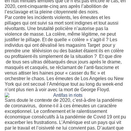
en huit minutes terribles que ce n’est pas encore le cas, en
2020, cent-cinquante-cinq ans après l’abolition de
l’esclavage et la pleine citoyenneté des noirs.
Par contre les incidents violents, les émeutes et les
pillages qui ont suivi sa mort sont indignes et tout aussi
révoltants. Une brutalité policière n’autorise pas la
violence de masse. La colère, même légitime, ne peut
justifier le pillage. Et de quelle « colère » s’agit-il ? Les
individus qui ont dévalisé les magasins Target
pour y
prendre une
télévision ou des basket étaient ils en colère
ou profitaient-ils simplement de la situation ?
Et que dire
de tous ses ultras débarqués deux jours après le drame,
masqués et casqués, se réclamant de l’anti-fascisme et
venus attiser les haines pour « casser du flic » et
orchestrer le chaos. Les émeutes de Los Angeles ou New
York qui ont secoué l’Amérique tout au long du week-end
n’ont plus rien à voir avec la mort de George Floyd.
Sans doute le contexte de 2020, c’est-à-dire la pandémie
de coronavirus,
donne-t-il à ces émeutes un caractère
exceptionnel. Le confinement et le ralentissement
économique consécutifs à la pandémie de Covid 19 ont pu
exacerber les frustrations. L’Amérique est un pays qui vit
par le travail et l’oisiveté ne lui convient pas. D’autant que