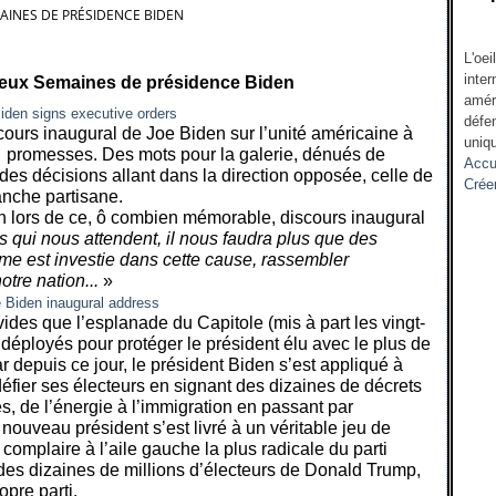
AINES DE PRÉSIDENCE BIDEN
L'oei
inter
Deux Semaines de présidence Biden
amér
défen
cours inaugural de Joe Biden sur l’unité américaine à
uniqu
… promesses. Des mots pour la galerie, dénués de
Accu
des décisions allant dans la direction opposée, celle de
Crée
vanche partisane.
en lors de ce, ô combien mémorable, discours inaugural
s qui nous attendent, il nous faudra plus que des
e est investie dans cette cause, rassembler
notre nation...
»
 vides que l’esplanade du Capitole (mis à part les vingt-
 déployés pour protéger le président élu avec le plus de
ar depuis ce jour, le président Biden s’est appliqué à
défier ses électeurs en signant des dizaines de décrets
, de l’énergie à l’immigration en passant par
 nouveau président s’est livré à un véritable jeu de
 complaire à l’aile gauche la plus radicale du parti
s dizaines de millions d’électeurs de Donald Trump,
pre parti.