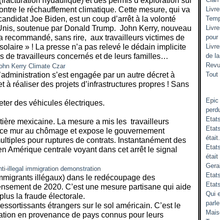
(fracturation hydaulique) et des permis d’exploration sur
contre le réchauffement climatique. Cette mesure, qui va
Livr
andidat Joe Biden, est un coup d’arrêt à la volonté
Temp
Unis, soutenue par Donald Trump.
John Kerry, nouveau
Livr
t a recommandé, sans rire,
aux travailleurs victimes de
pour
olaire » ! La presse n’a pas relevé le dédain implicite
Livr
rs de travailleurs concernés et de leurs familles…
de l
Revu
administration s’est engagée par un autre décret à
Tout 
t à réaliser des projets d’infrastructures propres ! Sans
Epic
ter des véhicules électriques.
perd
Etat
ontière mexicaine. La mesure a mis les
travailleurs
Etats
de ce mur au chômage et expose le gouvernement
était.
ultiples pour ruptures de contrats. Instantanément des
Etat
n Amérique centrale voyant dans cet arrêt le signal
était
Gera
Etats
immigrants illégaux) dans le redécoupage des
Etat
ecensement de 2020. C’est une mesure partisane qui aide
Qui 
plus la fraude électorale.
parle
ressortissants étrangers sur le sol américain. C’est le
Mais
ration en provenance de pays connus pour leurs