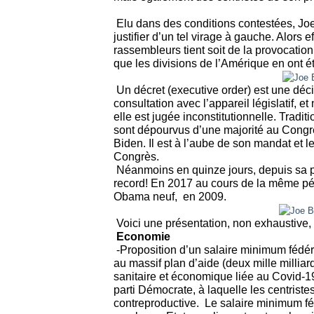
Elu dans des conditions contestées, Jo
justifier d’un tel virage à gauche. Alors
rassembleurs tient soit de la provocation,
que les divisions de l’Amérique en ont 
Un décret (executive order) est une déci
consultation avec l’appareil législatif, e
elle est jugée inconstitutionnelle. Tradit
sont dépourvus d’une majorité au Congrè
Biden. Il est à l’aube de son mandat et
Congrès.
Néanmoins en quinze jours, depuis sa pr
record! En 2017 au cours de la même pé
Obama neuf,
en 2009.
Voici une présentation, non exhaustive,
Economie
-Proposition d’un salaire minimum fédéra
au massif plan d’aide (deux mille milliar
sanitaire et économique liée au Covid-
parti Démocrate, à laquelle les centriste
contreproductive.
Le salaire minimum féd