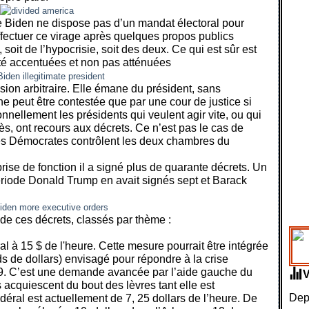
e Biden ne dispose pas d’un mandat électoral pour
 effectuer ce virage après quelques propos publics
 soit de l’hypocrisie, soit des deux. Ce qui est sûr est
été accentuées et non pas atténuées
sion arbitraire. Elle émane du président, sans
t ne peut être contestée que par une cour de justice si
ionnellement les présidents qui veulent agir vite, ou qui
s, ont recours aux décrets. Ce n’est pas le cas de
 les Démocrates contrôlent les deux chambres du
ise de fonction il a signé plus de quarante décrets. Un
riode Donald Trump en avait signés sept et Barack
 de ces décrets, classés par thème :
l à 15 $ de l'heure. Cette mesure pourrait être intégrée
ds de dollars) envisagé pour répondre à la crise
19. C’est une demande avancée par l’aide gauche du
s acquiescent du bout des lèvres tant elle est
Depu
éral est actuellement de 7, 25 dollars de l’heure. De