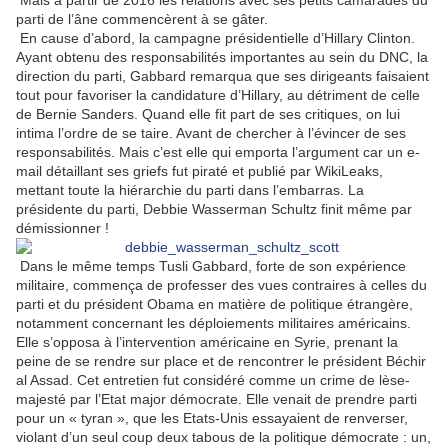
Mais à partir de 2016 les relations avec ses petits camarades du
parti de l’âne commencèrent à se gâter.
En cause d’abord, la campagne présidentielle d’Hillary Clinton.
Ayant obtenu des responsabilités importantes au sein du DNC, la
direction du parti, Gabbard remarqua que ses dirigeants faisaient
tout pour favoriser la candidature d’Hillary, au détriment de celle
de Bernie Sanders. Quand elle fit part de ses critiques, on lui
intima l’ordre de se taire. Avant de chercher à l’évincer de ses
responsabilités. Mais c’est elle qui emporta l’argument car un e-
mail détaillant ses griefs fut piraté et publié par WikiLeaks,
mettant toute la hiérarchie du parti dans l’embarras. La
présidente du parti, Debbie Wasserman Schultz finit même par
démissionner !
Dans le même temps Tusli Gabbard, forte de son expérience
militaire, commença de professer des vues contraires à celles du
parti et du président Obama en matière de politique étrangère,
notamment concernant les déploiements militaires américains.
Elle s’opposa à l’intervention américaine en Syrie, prenant la
peine de se rendre sur place et de rencontrer le président Béchir
al Assad. Cet entretien fut considéré comme un crime de lèse-
majesté par l’Etat major démocrate. Elle venait de prendre parti
pour un « tyran », que les Etats-Unis essayaient de renverser,
violant d’un seul coup deux tabous de la politique démocrate : un,