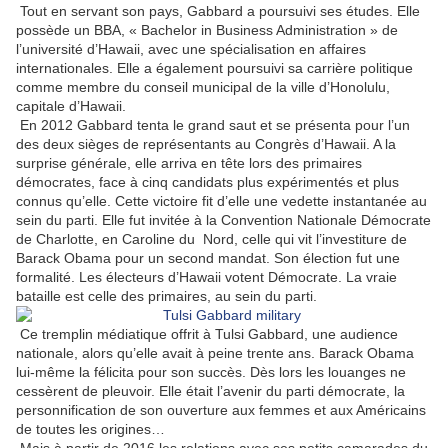
Tout en servant son pays, Gabbard a poursuivi ses études. Elle
possède un BBA, « Bachelor in Business Administration » de
l’université d’Hawaii, avec une spécialisation en affaires
internationales. Elle a également poursuivi sa carrière politique
comme membre du conseil municipal de la ville d’Honolulu,
capitale d’Hawaii.
En 2012 Gabbard tenta le grand saut et se présenta pour l’un
des deux sièges de représentants au Congrès d’Hawaii. A la
surprise générale, elle arriva en tête lors des primaires
démocrates, face à cinq candidats plus expérimentés et plus
connus qu’elle. Cette victoire fit d’elle une vedette instantanée au
sein du parti. Elle fut invitée à la Convention Nationale Démocrate
de Charlotte, en Caroline du
Nord, celle qui vit l’investiture de
Barack Obama pour un second mandat. Son élection fut une
formalité. Les électeurs d’Hawaii votent Démocrate. La vraie
bataille est celle des primaires, au sein du parti.
Ce tremplin médiatique offrit à Tulsi Gabbard, une audience
nationale, alors qu’elle avait à peine trente ans. Barack Obama
lui-même la félicita pour son succès. Dès lors les louanges ne
cessèrent de pleuvoir. Elle était l’avenir du parti démocrate, la
personnification de son ouverture aux femmes et aux Américains
de toutes les origines…