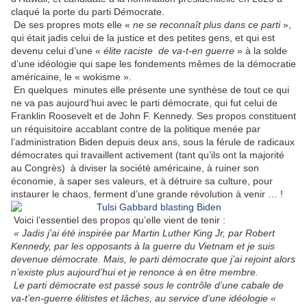
claqué la porte du parti Démocrate.
De ses propres mots elle «
ne se reconnaît plus dans ce parti
»,
qui était jadis celui de la justice et des petites gens, et qui est
devenu celui d’une «
élite raciste de va-t-en guerre
» à la solde
d’une idéologie qui sape les fondements mêmes de la démocratie
américaine, le « wokisme ».
En quelques
minutes elle présente une synthèse de tout ce qui
ne va pas aujourd’hui avec le parti démocrate, qui fut celui de
Franklin Roosevelt et de John F. Kennedy. Ses propos constituent
un réquisitoire accablant contre de la politique menée par
l’administration Biden depuis deux ans, sous la férule de radicaux
démocrates qui travaillent activement (tant qu’ils ont la majorité
au Congrès)
à diviser la société américaine, à ruiner son
économie, à saper ses valeurs, et à détruire sa culture, pour
instaurer le chaos, ferment d’une grande révolution à venir … !
Voici l’essentiel des propos qu’elle vient de tenir :
« Jadis j’ai été inspirée par Martin Luther King Jr, par Robert
Kennedy, par les opposants à la guerre du Vietnam et je suis
devenue démocrate. Mais, le parti démocrate que j’ai rejoint alors
n’existe plus aujourd’hui et je renonce à en être membre.
Le parti démocrate est passé sous le contrôle d’une cabale de
va-t’en-guerre élitistes et lâches, au service d’une idéologie «