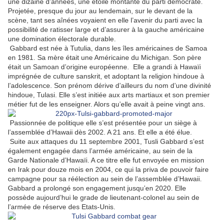
une dizaine d’années, une étoile montante du parti démocrate.
Projetée, presque du jour au lendemain, sur le devant de la
scène, tant ses aînées voyaient en elle l’avenir du parti avec la
possibilité de ratisser large et d’assurer à la gauche américaine
une domination électorale durable.
Gabbard est née à Tutulia, dans les îles américaines de Samoa
en 1981. Sa mère était une Américaine du Michigan. Son père
était un Samoan d’origine européenne.
Elle a grandi à Hawaïi
imprégnée de culture sanskrit, et adoptant la religion hindoue à
l’adolescence. Son prénom dérive d’ailleurs du nom d’une divinité
hindoue, Tulasi. Elle s’est initiée aux arts martiaux et son premier
métier fut de les enseigner. Alors qu’elle avait à peine vingt ans.
Passionnée de politique elle s’est présentée pour un siège à
l’assemblée d’Hawaii dès 2002. A 21 ans. Et elle a été élue.
Suite aux attaques du 11 septembre 2001, Tusli Gabbard s’est
également engagée dans l’armée américaine, au sein de la
Garde Nationale d’Hawaïi. A ce titre elle fut envoyée en mission
en Irak pour douze mois en 2004, ce qui la priva de pouvoir faire
campagne pour sa réélection au sein de l’assemblée d’Hawaii.
Gabbard a prolongé son engagement jusqu’en 2020. Elle
possède aujourd’hui le grade de lieutenant-colonel au sein de
l’armée de réserve des Etats-Unis.