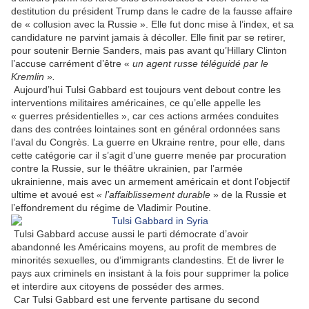
destitution du président Trump dans le cadre de la fausse affaire
de « collusion avec la Russie ». Elle fut donc mise à l’index, et sa
candidature ne parvint jamais à décoller. Elle finit par se retirer,
pour soutenir Bernie Sanders, mais pas avant qu’Hillary Clinton
l’accuse carrément d’être «
un agent russe
téléguidé par le
Kremlin ».
Aujourd’hui Tulsi Gabbard est toujours vent debout contre les
interventions militaires américaines, ce qu’elle appelle les
« guerres présidentielles », car ces actions armées conduites
dans des contrées lointaines sont en général ordonnées sans
l’aval du Congrès. La guerre en Ukraine rentre, pour elle, dans
cette catégorie car il s’agit d’une guerre menée par procuration
contre la Russie, sur le théâtre ukrainien, par l’armée
ukrainienne, mais avec un armement américain et dont l’objectif
ultime et avoué est
« l’affaiblissement durable
» de la Russie et
l’effondrement du régime de Vladimir Poutine.
Tulsi Gabbard accuse aussi le parti démocrate d’avoir
abandonné les Américains moyens, au profit de membres de
minorités sexuelles, ou d’immigrants clandestins. Et de livrer le
pays aux criminels en insistant à la fois pour supprimer la police
et interdire aux citoyens de posséder des armes.
Car Tulsi Gabbard est une fervente partisane du second