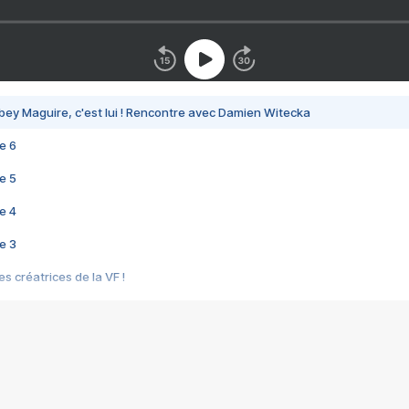
bey Maguire, c'est lui ! Rencontre avec Damien Witecka
e 6
e 5
e 4
e 3
s créatrices de la VF !
e 2
e 1
e Mektoub My Love arrive enfin ! Rencontre avec Shaïn Boumedine et Sal
i : après Toni en famille