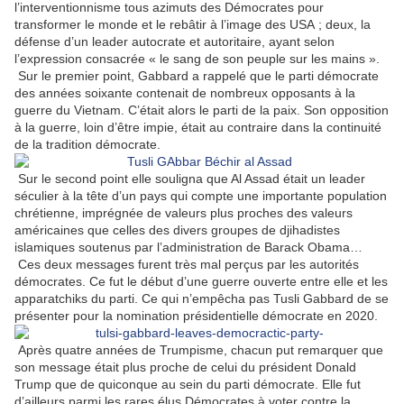
l’interventionnisme tous azimuts des Démocrates pour
transformer le monde et le rebâtir à l’image des USA ; deux, la
défense d’un leader autocrate et autoritaire, ayant selon
l’expression consacrée « le sang de son peuple sur les mains ».
Sur le premier point, Gabbard a rappelé que le parti démocrate
des années soixante contenait de nombreux opposants à la
guerre du Vietnam. C’était alors le parti de la paix. Son opposition
à la guerre, loin d’être impie, était au contraire dans la continuité
de la tradition démocrate.
Sur le second point elle souligna que Al Assad était un leader
séculier à la tête d’un pays qui compte une importante population
chrétienne, imprégnée de valeurs plus proches des valeurs
américaines que celles des divers groupes de djihadistes
islamiques soutenus par l’administration de Barack Obama…
Ces deux messages furent très mal perçus par les autorités
démocrates. Ce fut le début d’une guerre ouverte entre elle et les
apparatchiks du parti. Ce qui n’empêcha pas Tusli Gabbard de se
présenter pour la nomination présidentielle démocrate en 2020.
Après quatre années de Trumpisme, chacun put remarquer que
son message était plus proche de celui du président Donald
Trump que de quiconque au sein du parti démocrate. Elle fut
d’ailleurs parmi les rares élus Démocrates à voter contre la