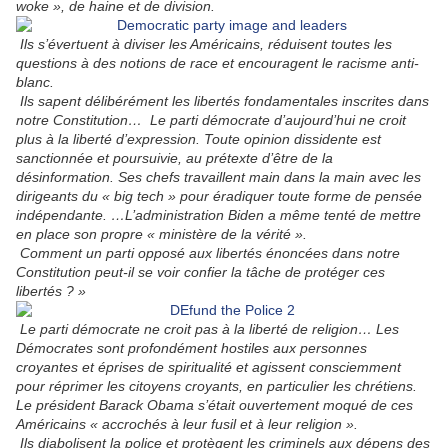
woke », de haine et de division.
Ils s’évertuent à diviser les Américains, réduisent toutes les
questions à des notions de race et encouragent le racisme anti-
blanc.
Ils sapent délibérément les libertés fondamentales inscrites dans
notre Constitution…
Le parti démocrate d’aujourd’hui ne croit
plus à la liberté d’expression. Toute opinion dissidente est
sanctionnée et poursuivie, au prétexte d’être de la
désinformation. Ses chefs travaillent main dans la main avec les
dirigeants du « big tech » pour éradiquer toute forme de pensée
indépendante. …L’administration Biden a même tenté de mettre
en place son propre « ministère de la vérité ».
Comment un parti opposé aux libertés énoncées dans notre
Constitution peut-il se voir confier la tâche de protéger ces
libertés ? »
Le parti démocrate ne croit pas à la liberté de religion… Les
Démocrates sont profondément hostiles aux personnes
croyantes et éprises de spiritualité et agissent consciemment
pour réprimer les citoyens croyants, en particulier les chrétiens.
Le président Barack Obama s’était ouvertement moqué de ces
Américains « accrochés à leur fusil et à leur religion ».
Ils diabolisent la police et protègent les criminels aux dépens des