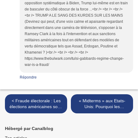
opposition systématique à Biden, Trump lui-même est en train
de basculer du côté obscur de la force ...<br /> <br /> <br />
<br /> TRUMP A LE SANG DES KURDES SUR LES MAINS
(Devinez qui peut, d'une voix calme et apaisante regardant
directement dans une caméra de télévision, s'opposer à la
Ramsey Clark à la fois à l'intervention et aux sanctions
militaires américaines tout en défendant des modèles de
vertu démocratique tels que Assad, Erdogan, Poutine et
Khamenei ? )<br /> <br /> <br /> <br />
https://www.thebulwark.com/tulsi-gabbards-regime-change-
war-is-a-fraud/
Répondre
< Fraude électorale : Les
« Midterms » aux Etats-
élections américaines sont-
Unis: Pourquoi les
elles encore crédibles ?
Républicains vont
remporter le Sénat. >
Hébergé par Canalblog