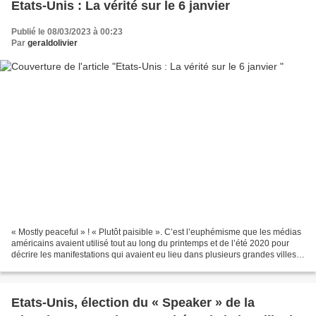
Etats-Unis : La vérité sur le 6 janvier
Publié le 08/03/2023 à 00:23
Par
geraldolivier
« Mostly peaceful » ! « Plutôt paisible ». C’est l’euphémisme que les médias
américains avaient utilisé tout au long du printemps et de l’été 2020 pour
décrire les manifestations qui avaient eu lieu dans plusieurs grandes villes
des Etats-Unis à la suite...
Etats-Unis, élection du « Speaker » de la