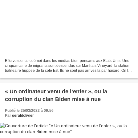
Effervescence et émoi dans les médias bien-pensants aux Etats-Unis. Une
cinquantaine de migrants sont descendus sur Martha’s Vineyard, la station
balnéaire huppée de la côte Est. Ils ne sont pas arrivés là par hasard. On les
y a débarqués. « On » c’est...
« Un ordinateur venu de l’enfer », ou la
corruption du clan Biden mise à nue
Publié le 25/03/2022 à 09:56
Par
geraldolivier