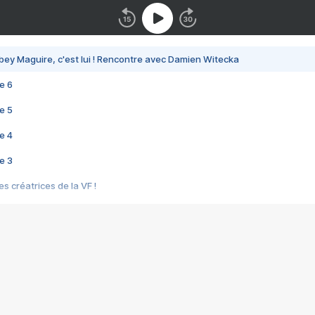
bey Maguire, c'est lui ! Rencontre avec Damien Witecka
e 6
e 5
e 4
e 3
s créatrices de la VF !
e 2
e 1
e Mektoub My Love arrive enfin ! Rencontre avec Shaïn Boumedine et Sal
i : après Toni en famille
elle réalise le bouleversant Dites lui que je l'aime