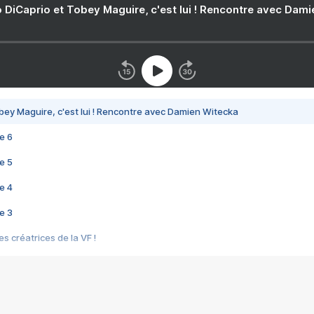
 DiCaprio et Tobey Maguire, c'est lui ! Rencontre avec Dam
bey Maguire, c'est lui ! Rencontre avec Damien Witecka
e 6
e 5
e 4
e 3
s créatrices de la VF !
e 2
e 1
e Mektoub My Love arrive enfin ! Rencontre avec Shaïn Boumedine et Sal