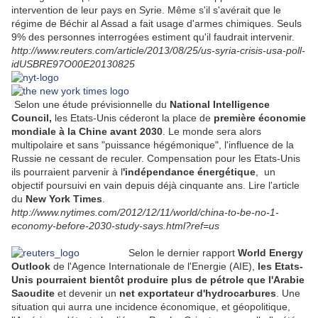
intervention de leur pays en Syrie. Même s'il s'avérait que le
régime de Béchir al Assad a fait usage d'armes chimiques. Seuls
9% des personnes interrogées estiment qu'il faudrait intervenir.
http://www.reuters.com/article/2013/08/25/us-syria-crisis-usa-poll-
idUSBRE97O00E20130825
Selon une étude prévisionnelle du
National Intelligence
Council,
les Etats-Unis céderont la place de
première économie
mondiale à la Chine avant 2030
. Le monde sera alors
multipolaire et sans "puissance hégémonique", l'influence de la
Russie ne cessant de reculer. Compensation pour les Etats-Unis
ils pourraient parvenir à l
'indépendance énergétique
, un
objectif poursuivi en vain depuis déjà cinquante ans. Lire l'article
du
New York Times
.
http://www.nytimes.com/2012/12/11/world/china-to-be-no-1-
economy-before-2030-study-says.html?ref=us
Selon le dernier rapport
World Energy
Outlook
de l'Agence Internationale de l'Energie (AIE),
les Etats-
Unis pourraient bientôt produire plus de pétrole que l'Arabie
Saoudite
et devenir un
net exportateur d'hydrocarbures
. Une
situation qui aurra une incidence économique, et géopolitique,