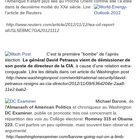
l'Amérique n'étant plus liée au Proche Orient comme elle l'a étée
dans la deuxième moitié du XXe siècle.
Lire
l'article de Reuters
http://www.reuters.com/article/2012/11/12/iea-oil-report-
idUSL5E8MC7GA20121112
C'est la première "bombe" de l'après
élection.
Le général David Petraeus vient de démissioner de
son poste de directeur de la CIA
, à cause d'une relation extra-
conjuguale. Lilre les détails dans cet article du Washington post
http://www.washingtonpost.com/world/national-security/david-
petraeus-resigns-as-cia-director/2012/11/09/636d204e-2aa8-
11e2-bab2-
Michael Barone
,
de
l
'Almanach of American Politics
et chroniqueur au Washington
DC Examiner
, publie ce pronostic très osé concernant la
répartition des voix au Collège électoral:
Romney 315 et Obama
223.
C'est parfois un peu optimiste, mais souvent bien observé et
argumenté.
http://washingtonexaminer.com/barone-going-out-on-a-limb-