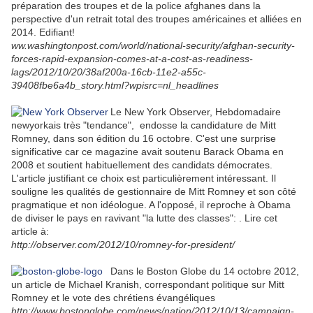
préparation des troupes et de la police afghanes dans la
perspective d'un retrait total des troupes américaines et alliées en
2014. Edifiant!
ww.washingtonpost.com/world/national-security/afghan-security-
forces-rapid-expansion-comes-at-a-cost-as-readiness-
lags/2012/10/20/38af200a-16cb-11e2-a55c-
39408fbe6a4b_story.html?wpisrc=nl_headlines
Le New
York Observer, Hebdomadaire
newyorkais très "tendance", endosse la candidature de Mitt
Romney, dans son édition du 16 octobre. C'est une surprise
significative car ce magazine avait soutenu Barack Obama en
2008 et soutient habituellement des candidats démocrates.
L'article justifiant ce choix est particulièrement intéressant. Il
souligne les qualités de gestionnaire de Mitt Romney et son côté
pragmatique et non idéologue. A l'opposé, il reproche à Obama
de diviser le pays en ravivant "la lutte des classes": . Lire cet
article à:
http://observer.com/2012/10/romney-for-president/
Dans le Boston Globe du 14 octobre 2012,
un article de Michael Kranish, correspondant politique sur Mitt
Romney et le vote des chrétiens évangéliques
http://www.bostonglobe.com/news/nation/2012/10/13/campaign-