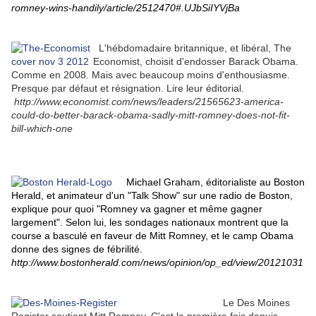
romney-wins-handily/article/2512470#.UJbSiIYVjBa
L'hébdomadaire britannique, et libéral, The
Economist, choisit d'endosser Barack Obama.
Comme en 2008. Mais avec beaucoup moins d'enthousiasme.
Presque par défaut et résignation. Lire leur éditorial.
http://www.economist.com/news/leaders/21565623-america-
could-do-better-barack-obama-sadly-mitt-romney-does-not-fit-
bill-which-one
Michael Graham, éditorialiste au Boston
Herald, et animateur d'un "Talk Show" sur une radio de Boston,
explique pour quoi "Romney va gagner et même gagner
largement". Selon lui, les sondages nationaux montrent que la
course a basculé en faveur de Mitt Romney, et le camp Obama
donne des signes de fébrilité.
http://www.bostonherald.com/news/opinion/op_ed/view/20121031
Le Des Moines