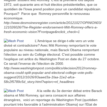
Register soutient Mitt Romney. C'est la première fois depuis
1972, soit quarante ans et huit électios présidentielles, que ce
quotidien de l'Iowa prend position pour un candiddat républicain.
Pourquoi? Parce que Romney personnifie le renouveau
économique.
http://www.desmoinesregister.com/article/20121027/OPINION03/
121026026/The-Register-endorsement-Mitt-Romney-offers-a-
fresh-economic-vision?Frontpage&nclick_check=1
L
'Amérique se dirige-t-elle vers un vote
divisé et contradictoire? Avec Mitt Romney remportant le vote
populaire au niveau nationale, mais Barack Obama remportant
l'élection au sein du Collège électoral. C'est possible comme
l'explique cet artilce du Washington Post en date du 27 octobre.
Ce serait l'inverse de l'élection de 2000.
http://www.washingtonpost.com/politics/decision2012/romney-
obama-could-split-popular-and-electoral-college-vote-polls-
suggest/2012/10/26/93aaed3a-1faa-11e2-afca-
58c2f5789c5d_story.html?wpisrc=nl_headlines
A la veille du 3e dernier débat entre Barack
obama et Mitt Romney, qui sera consacré aux affaires
étrangères, voici un reportage du Washington Post (quotidien
pourtant très favorable à l'administration Obama) sur l'Etat de