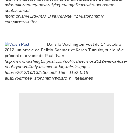
twist-mitt-romney-now-relying-evangelicals-who-overcome-
doubts-about-
mormonism/R2gAmXFLHia7rgrwneHrZM/story.html?
camp=newsletter
Dans le Washington Post du 14 octobre
2012, un article de Felicia Sonmez et Karen Tumulty, sur le rôle
présent et à venir de Paul Ryan
http://www.washingtonpost.com/politics/decision2012/win-or-lose-
paul-ryan-is-likely-to-have-a-big-role-in-gops-
future/2012/10/13/fc3eca52-1554-11e2-bf18-
a8a596df4bee_story.html?wpisrc=nl_headlines