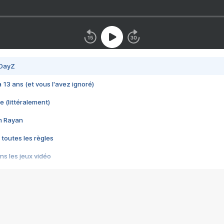
 DayZ
 a 13 ans (et vous l'avez ignoré)
e (littéralement)
im Rayan
 toutes les règles
s les jeux vidéo
us choquant de Rockstar ? - Le scandale BULLY
e plus moche de Steam
du RÊVE tourne au CAUCHEMAR