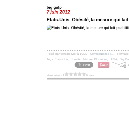
big gulp
7 juin 2012
Etats-Unis: Obésité, la mesure qui fait 
Posté par geraldolivier à 10:30 -
Commentaires [
…
]
- Permalie
Tags:
Etats-Unis
,
obésité
,
Michael Bloomberg
,
USA
,
Big Gu
Vous aimez ?
0 vote