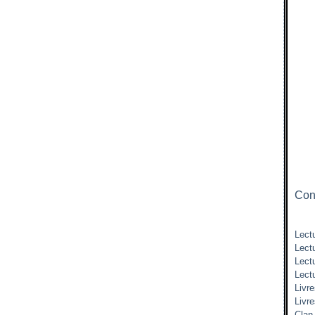
Cont
Lectu
Lect
Lect
Lect
Livre
Livr
Clan 