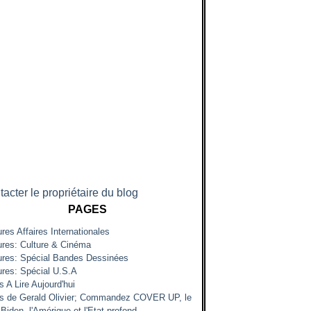
acter le propriétaire du blog
PAGES
res Affaires Internationales
ures: Culture & Cinéma
ures: Spécial Bandes Dessinées
ures: Spécial U.S.A
s A Lire Aujourd'hui
es de Gerald Olivier; Commandez COVER UP, le
Biden, l'Amérique et l'Etat profond