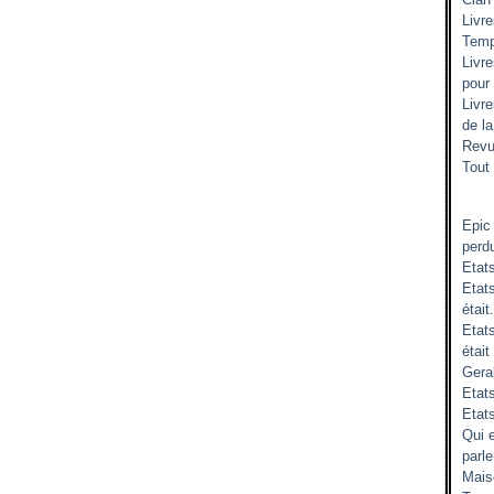
Livr
Temp
Livr
pour
Livr
de l
Revu
Tout 
Epic
perd
Etat
Etats
était.
Etat
était
Gera
Etats
Etat
Qui 
parle
Mais