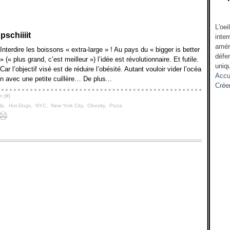
L'oei
pschiiiit
inter
amér
Interdire les boissons « extra-large » ! Au pays du « bigger is better
défen
» (« plus grand, c’est meilleur ») l’idée est révolutionnaire. Et futile.
uniqu
Car l’objectif visé est de réduire l’obésité. Autant vouloir vider l’océa
Accu
n avec une petite cuillère… De plus...
Crée
n [
#
]
lp
,
Hot-Dogs
,
NYC
,
New York City
,
Obesity
,
Pizza