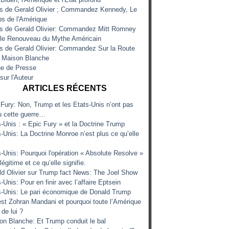
es de Gerald Olivier ; Commandez Kennedy, Le
s de l'Amérique
es de Gerald Olivier: Commandez Mitt Romney
 le Renouveau du Mythe Américain
es de Gerald Olivier: Commandez Sur la Route
a Maison Blanche
e de Presse
sur l'Auteur
ARTICLES RÉCENTS
 Fury: Non, Trump et les Etats-Unis n’ont pas
u cette guerre…
s-Unis : « Epic Fury » et la Doctrine Trump
-Unis: La Doctrine Monroe n’est plus ce qu’elle
s-Unis: Pourquoi l'opération « Absolute Resolve »
 légitime et ce qu’elle signifie.
ld Olivier sur Trump fact News: The Joel Show
-Unis: Pour en finir avec l’affaire Eptsein
s-Unis: Le pari économique de Donald Trump
est Zohran Mandani et pourquoi toute l’Amérique
 de lui ?
on Blanche: Et Trump conduit le bal