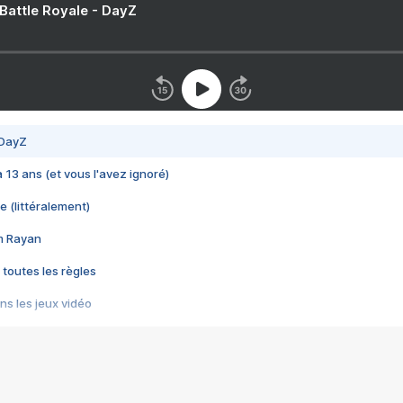
 Battle Royale - DayZ
 DayZ
 a 13 ans (et vous l'avez ignoré)
e (littéralement)
im Rayan
 toutes les règles
s les jeux vidéo
us choquant de Rockstar ? - Le scandale BULLY
e plus moche de Steam
du RÊVE tourne au CAUCHEMAR