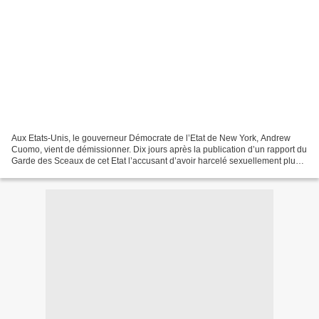
Aux Etats-Unis, le gouverneur Démocrate de l’Etat de New York, Andrew
Cuomo, vient de démissionner. Dix jours après la publication d’un rapport du
Garde des Sceaux de cet Etat l’accusant d’avoir harcelé sexuellement plus
d’une dizaine de femmes au cours...