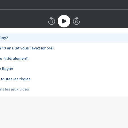
 DayZ
 a 13 ans (et vous l'avez ignoré)
e (littéralement)
im Rayan
 toutes les règles
s les jeux vidéo
us choquant de Rockstar ? - Le scandale BULLY
e plus moche de Steam
du RÊVE tourne au CAUCHEMAR