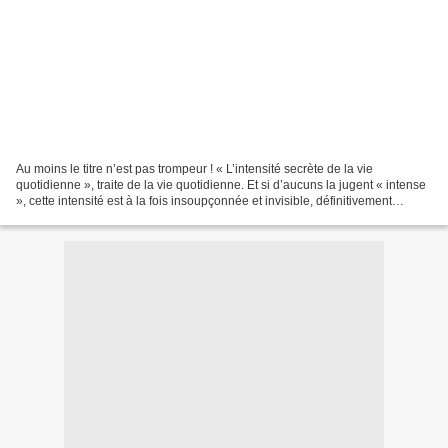
Au moins le titre n’est pas trompeur ! « L’intensité secrète de la vie
quotidienne », traite de la vie quotidienne. Et si d’aucuns la jugent « intense
», cette intensité est à la fois insoupçonnée et invisible, définitivement
secrète. Parmi une douzaine...