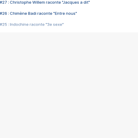
#27 : Christophe Willem raconte "Jacques a dit"
#26 : Chimène Badi raconte "Entre nous"
#25 : Indochine raconte "3e sexe"
#24 : Zaho raconte "C'est chelou"
#23 : Patrick Bruel raconte "Au café des délices"
#22 : Kyo raconte "Le chemin"
#21 : Nolwenn Leroy raconte "Cassé"
#20 : Patrick Hernandez raconte "Born to be alive"
#19 : Lorie raconte "Près de moi"
#18 : Michael Jones raconte "A nos actes manqués" (avec Jean-Jacque
#17 : Khaled raconte "Aïcha"
#16 : Corneille raconte "Parce qu'on vient de loin"
#15 : Indochine raconte "L'aventurier"