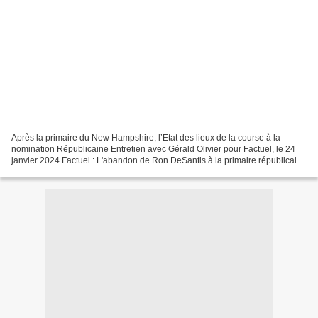
Après la primaire du New Hampshire, l’Etat des lieux de la course à la
nomination Républicaine Entretien avec Gérald Olivier pour Factuel, le 24
janvier 2024 Factuel : L'abandon de Ron DeSantis à la primaire républicaine
était-il écrit d'avance ? Le pensiez-vous...