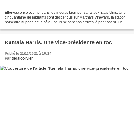
Effervescence et émoi dans les médias bien-pensants aux Etats-Unis. Une
cinquantaine de migrants sont descendus sur Martha’s Vineyard, la station
balnéaire huppée de la côte Est. Ils ne sont pas arrivés là par hasard. On les
y a débarqués. « On » c’est...
Kamala Harris, une vice-présidente en toc
Publié le 11/11/2021 à 16:24
Par
geraldolivier