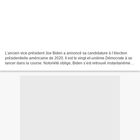
L’ancien vice-président Joe Biden a annoncé sa candidature à l’élection
présidentielle américaine de 2020. Il est le vingt-et-unième Démocrate à se
lancer dans la course. Notoriété oblige, Biden s’est retrouvé instantanément
catapulté en tête des sondages....