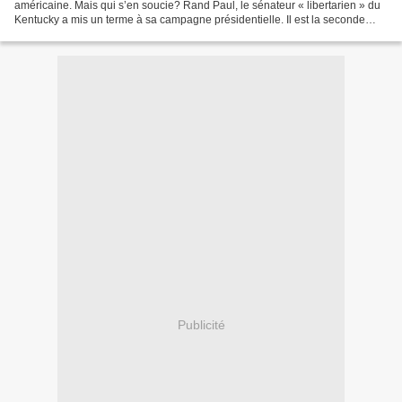
américaine. Mais qui s’en soucie? Rand Paul, le sénateur « libertarien » du
Kentucky a mis un terme à sa campagne présidentielle. Il est la seconde
victime du « caucus » de l’Iowa,...
Publicité