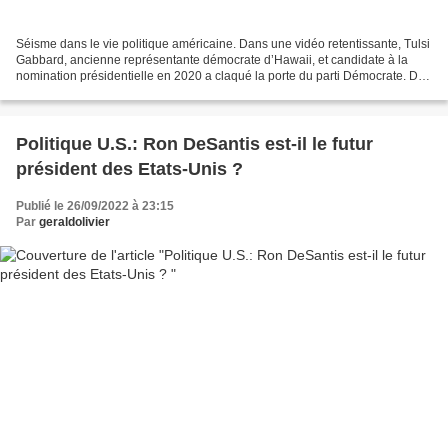
Séisme dans le vie politique américaine. Dans une vidéo retentissante, Tulsi
Gabbard, ancienne représentante démocrate d’Hawaii, et candidate à la
nomination présidentielle en 2020 a claqué la porte du parti Démocrate. De
ses propres mots elle « ne se...
Politique U.S.: Ron DeSantis est-il le futur
président des Etats-Unis ?
Publié le 26/09/2022 à 23:15
Par
geraldolivier