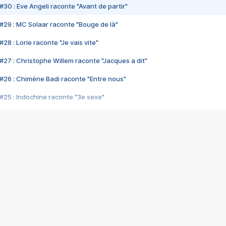
#30 : Eve Angeli raconte "Avant de partir"
#29 : MC Solaar raconte "Bouge de là"
28 : Lorie raconte "Je vais vite"
#27 : Christophe Willem raconte "Jacques a dit"
#26 : Chimène Badi raconte "Entre nous"
#25 : Indochine raconte "3e sexe"
#24 : Zaho raconte "C'est chelou"
#23 : Patrick Bruel raconte "Au café des délices"
#22 : Kyo raconte "Le chemin"
#21 : Nolwenn Leroy raconte "Cassé"
#20 : Patrick Hernandez raconte "Born to be alive"
#19 : Lorie raconte "Près de moi"
#18 : Michael Jones raconte "A nos actes manqués" (avec Jean-Jacque