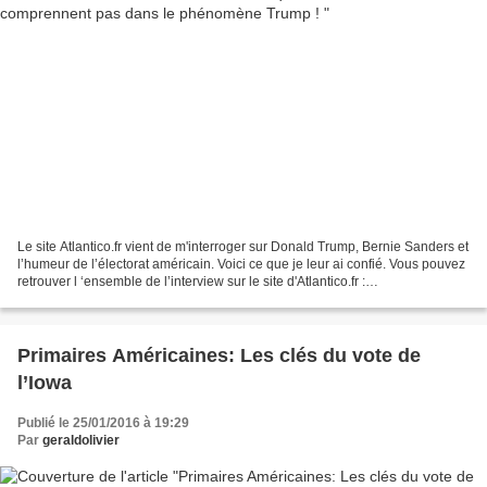
Le site Atlantico.fr vient de m'interroger sur Donald Trump, Bernie Sanders et
l’humeur de l’électorat américain. Voici ce que je leur ai confié. Vous pouvez
retrouver l ‘ensemble de l’interview sur le site d'Atlantico.fr :
http://www.atlantico.fr/decryptage/trump-en-tete-chez-moderes-que-avons-
pas-compris-vote-trump-gerald-olivier-pascal-emmanuel-gobry-
2569782.html...
Primaires Américaines: Les clés du vote de
l’Iowa
Publié le 25/01/2016 à 19:29
Par
geraldolivier