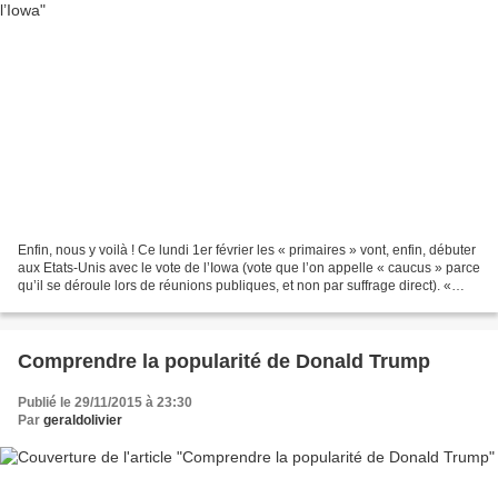
Enfin, nous y voilà ! Ce lundi 1er février les « primaires » vont, enfin, débuter
aux Etats-Unis avec le vote de l’Iowa (vote que l’on appelle « caucus » parce
qu’il se déroule lors de réunions publiques, et non par suffrage direct). «
Enfin! », parce...
Comprendre la popularité de Donald Trump
Publié le 29/11/2015 à 23:30
Par
geraldolivier