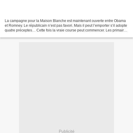
La campagne pour la Maison Blanche est maintenant ouverte entre Obama
et Romney. Le républicain n’est pas favori. Mais il peut l’emporter s’il adopte
quatre préceptes… Cette fois la vraie course peut commencer. Les primaires
ne sont pas achevées, mais...
Publicité