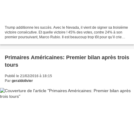
Trump additionne les succès. Avec le Nevada, il vient de signer sa troisième
victoire consécutive. Et quelle victoire ! 45% des votes, contre 24% à son
premier poursuivant, Marco Rubio. Il est beaucoup trop tôt pour qu’il crie
victoire. Il n’a engrangé...
Primaires Américaines: Premier bilan après trois
tours
Publié le 21/02/2016 à 18:15
Par
geraldolivier