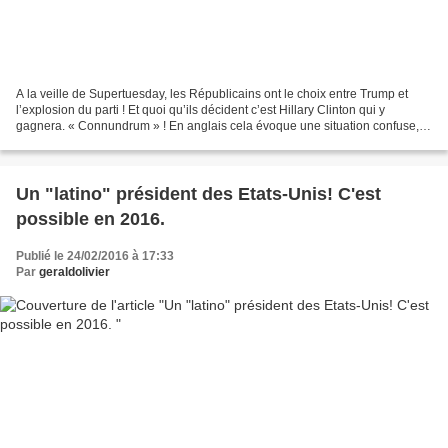
A la veille de Supertuesday, les Républicains ont le choix entre Trump et
l’explosion du parti ! Et quoi qu’ils décident c’est Hillary Clinton qui y
gagnera. « Connundrum » ! En anglais cela évoque une situation confuse,
compliquée et inextricable. Précisément...
Un "latino" président des Etats-Unis! C'est
possible en 2016.
Publié le 24/02/2016 à 17:33
Par
geraldolivier