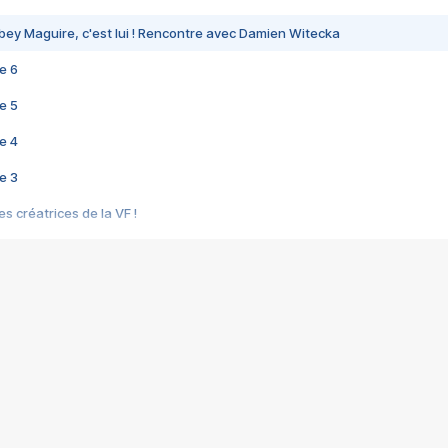
bey Maguire, c'est lui ! Rencontre avec Damien Witecka
e 6
e 5
e 4
e 3
s créatrices de la VF !
e 2
e 1
e Mektoub My Love arrive enfin ! Rencontre avec Shaïn Boumedine et Sal
i : après Toni en famille
elle réalise le bouleversant Dites lui que je l'aime
ais ! Rencontre autour de Vie privée de Rebecca Zlotowski