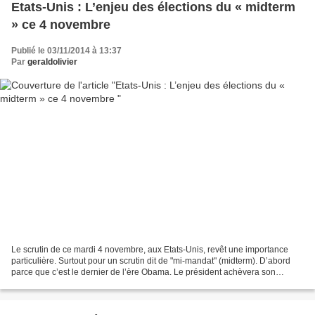
Etats-Unis : L’enjeu des élections du « midterm
» ce 4 novembre
Publié le 03/11/2014 à 13:37
Par
geraldolivier
Le scrutin de ce mardi 4 novembre, aux Etats-Unis, revêt une importance
particulière. Surtout pour un scrutin dit de "mi-mandat" (midterm). D’abord
parce que c’est le dernier de l’ère Obama. Le président achèvera son
second mandat en 2016. Il ne peut...