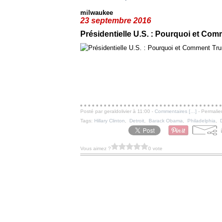
milwaukee
23 septembre 2016
Présidentielle U.S. : Pourquoi et Com
Posté par geraldolivier à 11:00 -
Commentaires [
…
]
- Permalie
Tags:
Hillary Clinton
,
Detroit
,
Barack Obama
,
Philadelphia
,
Vous aimez ?
0 vote