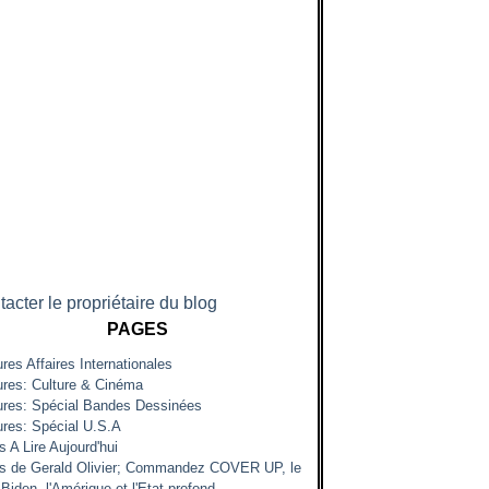
acter le propriétaire du blog
PAGES
res Affaires Internationales
ures: Culture & Cinéma
ures: Spécial Bandes Dessinées
ures: Spécial U.S.A
s A Lire Aujourd'hui
es de Gerald Olivier; Commandez COVER UP, le
Biden, l'Amérique et l'Etat profond