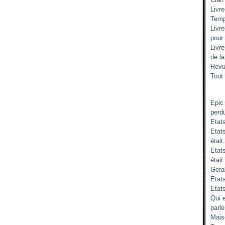
Livr
Temp
Livr
pour
Livr
de l
Revu
Tout 
Epic
perd
Etat
Etats
était.
Etat
était
Gera
Etats
Etat
Qui 
parle
Mais