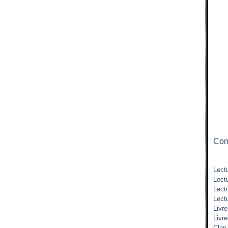
Cont
Lectu
Lect
Lect
Lect
Livre
Livr
Clan 