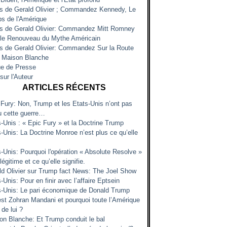
es de Gerald Olivier ; Commandez Kennedy, Le
s de l'Amérique
es de Gerald Olivier: Commandez Mitt Romney
 le Renouveau du Mythe Américain
es de Gerald Olivier: Commandez Sur la Route
a Maison Blanche
e de Presse
sur l'Auteur
ARTICLES RÉCENTS
 Fury: Non, Trump et les Etats-Unis n’ont pas
u cette guerre…
s-Unis : « Epic Fury » et la Doctrine Trump
-Unis: La Doctrine Monroe n’est plus ce qu’elle
s-Unis: Pourquoi l'opération « Absolute Resolve »
 légitime et ce qu’elle signifie.
ld Olivier sur Trump fact News: The Joel Show
-Unis: Pour en finir avec l’affaire Eptsein
s-Unis: Le pari économique de Donald Trump
est Zohran Mandani et pourquoi toute l’Amérique
 de lui ?
on Blanche: Et Trump conduit le bal