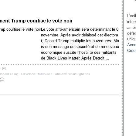
L'oei
ment Trump courtise le vote noir
inter
amér
Le vote afro-américain sera déterminant le 8
défen
novembre. Après avoir délaissé cet électora
uniqu
t, Donald Trump multiplie les ouvertures. Ma
Accu
is son message de sécurité et de renouveau
Crée
économique suscite l’hostilité des militants
de Black Lives Matter. Après Detroit,...
n [
#
]
Donald Trump
,
Cleveland
,
Milwaukee
,
afro-américains
,
ghettos