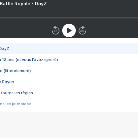
 Battle Royale - DayZ
 DayZ
 a 13 ans (et vous l'avez ignoré)
e (littéralement)
im Rayan
 toutes les règles
s les jeux vidéo
us choquant de Rockstar ? - Le scandale BULLY
e plus moche de Steam
du RÊVE tourne au CAUCHEMAR