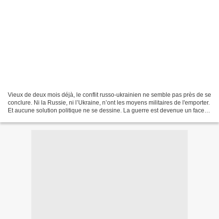
Vieux de deux mois déjà, le conflit russo-ukrainien ne semble pas près de se
conclure. Ni la Russie, ni l’Ukraine, n’ont les moyens militaires de l'emporter.
Et aucune solution politique ne se dessine. La guerre est devenue un face à
face dévastateur...