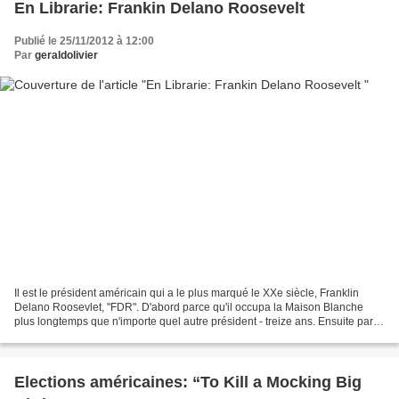
En Librarie: Frankin Delano Roosevelt
Publié le 25/11/2012 à 12:00
Par
geraldolivier
Il est le président américain qui a le plus marqué le XXe siècle, Franklin
Delano Roosevlet, "FDR". D'abord parce qu'il occupa la Maison Blanche
plus longtemps que n'importe quel autre président - treize ans. Ensuite parce
qu'il exerça ses mandats à une...
Elections américaines: “To Kill a Mocking Big