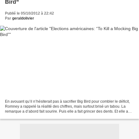
Bird”
Publié le 05/10/2012 à 22:42
Par
geraldolivier
En avouant qu’il n’hésiterait pas à sacrifier Big Bird pour combler le déficit,
Romney a rappelé la réalité des chiffres, mais surtout brisé un tabou. La
remarque a d’abord fait sourire. Puis elle a fait grincer des dents. Et elle a
alimenté le « buzz...