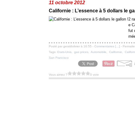
11 octobre 2012
Californie : L’essence à 5 dollars le ga
2 r
e C
fut
mée
Posté par geraldolivier à 16:55 -
Commentaires [
…
]
- Permalie
Tags:
Etats-Unis
,
gas prices
,
Automobile
,
Californie
,
Califor
San Francisco
Vous aimez ?
0 vote