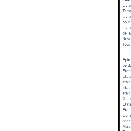
Livr
Temp
Livr
pour
Livr
de l
Revu
Tout 
Epic
perd
Etat
Etats
était.
Etat
était
Gera
Etats
Etat
Qui 
parle
Mais