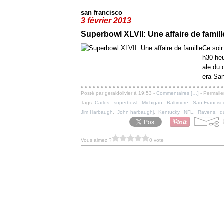
san francisco
3 février 2013
Superbowl XLVII: Une affaire de famill
Ce soir
h30 heu
ale du 
era San
Posté par geraldolivier à 19:53 -
Commentaires [
…
]
- Permalie
Tags:
Carlos
,
superbowl
,
Michigan
,
Baltimore
,
San Francisc
Jim Harbaugh
,
John harbaughj
,
Kentucky
,
NFL
,
Ravens
,
q
Vous aimez ?
0 vote