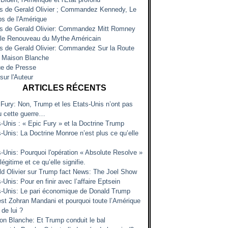
es de Gerald Olivier ; Commandez Kennedy, Le
s de l'Amérique
es de Gerald Olivier: Commandez Mitt Romney
 le Renouveau du Mythe Américain
es de Gerald Olivier: Commandez Sur la Route
a Maison Blanche
e de Presse
sur l'Auteur
ARTICLES RÉCENTS
 Fury: Non, Trump et les Etats-Unis n’ont pas
u cette guerre…
s-Unis : « Epic Fury » et la Doctrine Trump
-Unis: La Doctrine Monroe n’est plus ce qu’elle
s-Unis: Pourquoi l'opération « Absolute Resolve »
 légitime et ce qu’elle signifie.
ld Olivier sur Trump fact News: The Joel Show
-Unis: Pour en finir avec l’affaire Eptsein
s-Unis: Le pari économique de Donald Trump
est Zohran Mandani et pourquoi toute l’Amérique
 de lui ?
on Blanche: Et Trump conduit le bal