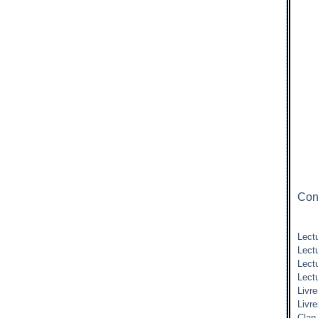
Cont
Lectu
Lect
Lect
Lect
Livre
Livr
Clan 