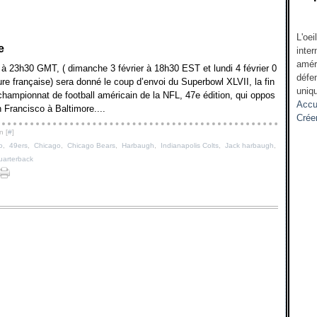
L'oei
e
inter
amér
 à 23h30 GMT, ( dimanche 3 février à 18h30 EST et lundi 4 février 0
défen
re française) sera donné le coup d’envoi du Superbowl XLVII, la fin
uniqu
championnat de football américain de la NFL, 47e édition, qui oppos
Accu
 Francisco à Baltimore....
Crée
n [
#
]
o
,
49ers
,
Chicago
,
Chicago Bears
,
Harbaugh
,
Indianapolis Colts
,
Jack harbaugh
,
uarterback