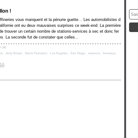
llon !
affineries vous manquent et la pénurie guette… Les automobilistes d
alifornie ont eu deux mauvaises surprises ce week-end. La première
 de trouver un certain nombre de stations-services à sec et donc fer
s. La seconde fut de constater que celles...
n [
#
]
nia
,
Jerry Brown
,
Diane Feinstein
,
Los Angeles
,
San Diego
,
essence
,
freeways
,