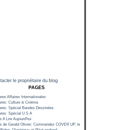
acter le propriétaire du blog
PAGES
res Affaires Internationales
ures: Culture & Cinéma
ures: Spécial Bandes Dessinées
ures: Spécial U.S.A
s A Lire Aujourd'hui
es de Gerald Olivier; Commandez COVER UP, le
Biden, l'Amérique et l'Etat profond