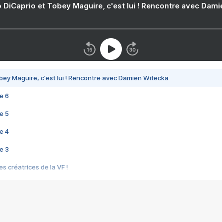
 DiCaprio et Tobey Maguire, c'est lui ! Rencontre avec Dam
bey Maguire, c'est lui ! Rencontre avec Damien Witecka
e 6
e 5
e 4
e 3
s créatrices de la VF !
e 2
e 1
e Mektoub My Love arrive enfin ! Rencontre avec Shaïn Boumedine et Sal