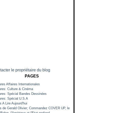
acter le propriétaire du blog
PAGES
res Affaires Internationales
ures: Culture & Cinéma
ures: Spécial Bandes Dessinées
ures: Spécial U.S.A
s A Lire Aujourd'hui
es de Gerald Olivier; Commandez COVER UP, le
Biden, l'Amérique et l'Etat profond