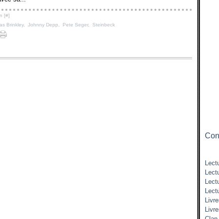
n [
#
]
as Brinkley
,
Johnny Depp
,
Pete Seger
,
Steinbeck
Cont
Lectu
Lect
Lect
Lect
Livre
Livr
Clan 