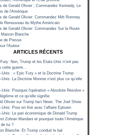
es de Gerald Olivier ; Commandez Kennedy, Le
s de l'Amérique
es de Gerald Olivier: Commandez Mitt Romney
 le Renouveau du Mythe Américain
es de Gerald Olivier: Commandez Sur la Route
a Maison Blanche
e de Presse
sur l'Auteur
ARTICLES RÉCENTS
 Fury: Non, Trump et les Etats-Unis n’ont pas
u cette guerre…
s-Unis : « Epic Fury » et la Doctrine Trump
-Unis: La Doctrine Monroe n’est plus ce qu’elle
s-Unis: Pourquoi l'opération « Absolute Resolve »
 légitime et ce qu’elle signifie.
ld Olivier sur Trump fact News: The Joel Show
-Unis: Pour en finir avec l’affaire Eptsein
s-Unis: Le pari économique de Donald Trump
est Zohran Mandani et pourquoi toute l’Amérique
 de lui ?
on Blanche: Et Trump conduit le bal