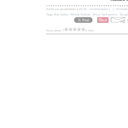
Posté par geraldolivier à 22:32 -
Commentaires [
…
]
- Permalie
Tags:
Bob Dylan
,
Woody Guthrie
,
Bruce Springsteen
,
Dougl
Vous aimez ?
0 vote