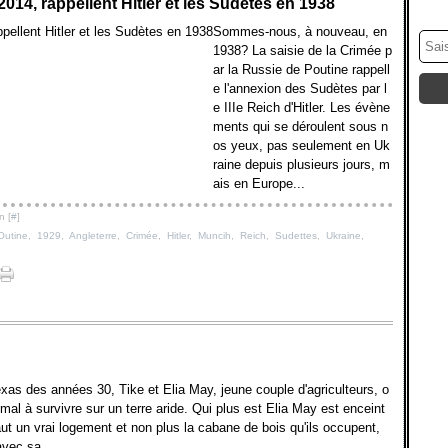
2014, rappellent Hitler et les Sudètes en 1938
Sommes-nous, à nouveau, en
1938? La saisie de la Crimée p
ar la Russie de Poutine rappell
e l'annexion des Sudètes par l
e IIIe Reich d'Hitler. Les évène
ments qui se déroulent sous n
os yeux, pas seulement en Uk
raine depuis plusieurs jours, m
ais en Europe...
n [
#
]
Outine
,
1929
,
Angleterre
,
Crimée
,
Hitler
,
Muncih
,
Reich
,
Sudettes
,
Ukraine
,
xas des années 30, Tike et Elia May, jeune couple d'agriculteurs, o
 mal à survivre sur un terre aride. Qui plus est Elia May est enceint
 faut un vrai logement et non plus la cabane de bois qu'ils occupent,
vec sa...