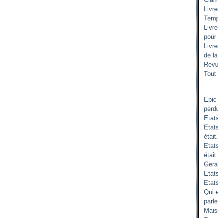
Livr
Temp
Livr
pour
Livr
de l
Revu
Tout 
Epic
perd
Etat
Etats
était.
Etat
était
Gera
Etats
Etat
Qui 
parle
Mais