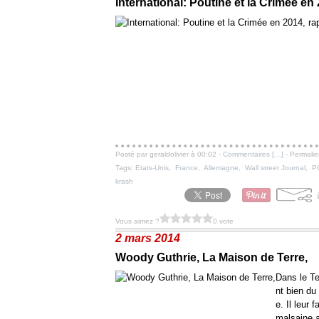
International: Poutine et la Crimée en 
Posté par geraldolivier à 00:02 -
Commentaires [
…
]
- Permalie
Tags:
Etats-Unis
,
France
,
Allemagne
,
Wall street Journal
,
P
krash
Vous aimez ?
0 vote
2 mars 2014
Woody Guthrie, La Maison de Terre,
Dans le Te
nt bien du
e. Il leur
malsaine a