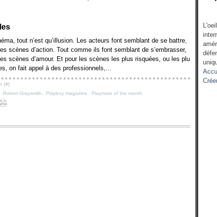
L'oei
les
inter
éma, tout n’est qu’illusion. Les acteurs font semblant de se battre,
amér
les scènes d’action. Tout comme ils font semblant de s’embrasser,
défen
les scènes d’amour. Et pour les scènes les plus risquées, ou les plu
uniqu
s, on fait appel à des professionnels,...
Accu
Crée
n [
#
]
,
Robert Graysmith
,
Playboy magazine
,
Playmate of the month