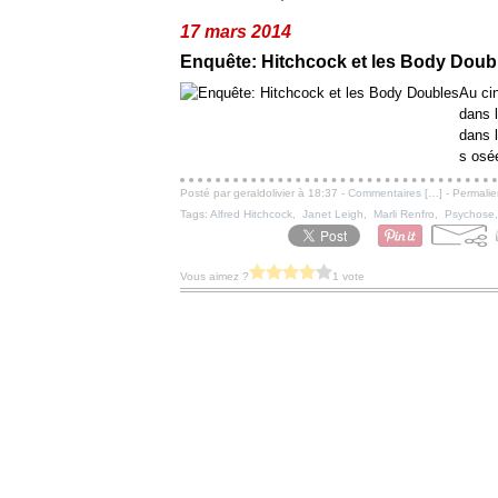
17 mars 2014
Enquête: Hitchcock et les Body Doub
Au cin
dans 
dans 
s osée
Posté par geraldolivier à 18:37 -
Commentaires [
…
]
- Permalie
Tags:
Alfred Hitchcock
,
Janet Leigh
,
Marli Renfro
,
Psychose
Vous aimez ?
1 vote