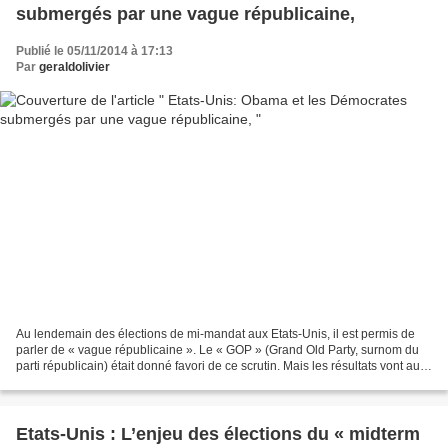
submergés par une vague républicaine,
Publié le 05/11/2014 à 17:13
Par
geraldolivier
Au lendemain des élections de mi-mandat aux Etats-Unis, il est permis de
parler de « vague républicaine ». Le « GOP » (Grand Old Party, surnom du
parti républicain) était donné favori de ce scrutin. Mais les résultats vont au-
delà de ses espérances. Avec...
Etats-Unis : L’enjeu des élections du « midterm