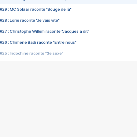
#29 : MC Solaar raconte "Bouge de là"
28 : Lorie raconte "Je vais vite"
#27 : Christophe Willem raconte "Jacques a dit"
#26 : Chimène Badi raconte "Entre nous"
#25 : Indochine raconte "3e sexe"
#24 : Zaho raconte "C'est chelou"
#23 : Patrick Bruel raconte "Au café des délices"
#22 : Kyo raconte "Le chemin"
#21 : Nolwenn Leroy raconte "Cassé"
#20 : Patrick Hernandez raconte "Born to be alive"
#19 : Lorie raconte "Près de moi"
#18 : Michael Jones raconte "A nos actes manqués" (avec Jean-Jacque