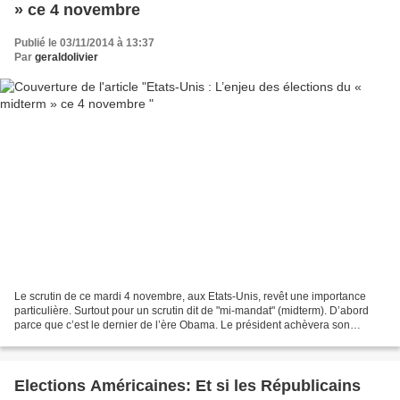
» ce 4 novembre
Publié le 03/11/2014 à 13:37
Par
geraldolivier
Le scrutin de ce mardi 4 novembre, aux Etats-Unis, revêt une importance
particulière. Surtout pour un scrutin dit de "mi-mandat" (midterm). D’abord
parce que c’est le dernier de l’ère Obama. Le président achèvera son
second mandat en 2016. Il ne peut...
Elections Américaines: Et si les Républicains