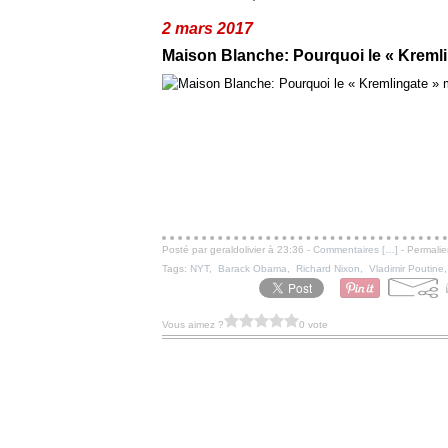
2 mars 2017
Maison Blanche: Pourquoi le « Kreml
Posté par geraldolivier à 23:36 -
Commentaires [
…
]
- Permalie
Tags:
NYT
,
Barack Obama
,
Richard Nixon
,
Vladimir Poutine
Vous aimez ?
0 vote