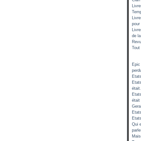
Livr
Temp
Livr
pour
Livr
de l
Revu
Tout 
Epic
perd
Etat
Etats
était.
Etat
était
Gera
Etats
Etat
Qui 
parle
Mais