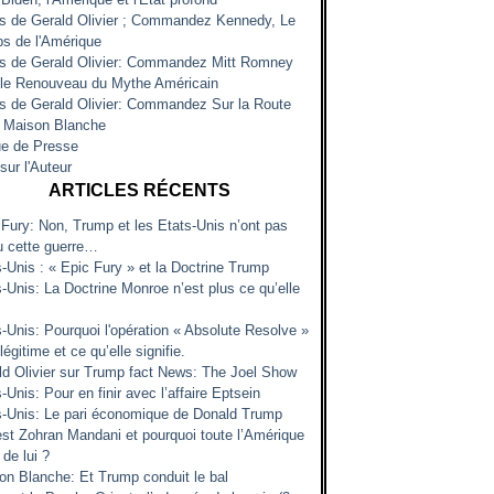
es de Gerald Olivier ; Commandez Kennedy, Le
s de l'Amérique
es de Gerald Olivier: Commandez Mitt Romney
 le Renouveau du Mythe Américain
es de Gerald Olivier: Commandez Sur la Route
a Maison Blanche
e de Presse
sur l'Auteur
ARTICLES RÉCENTS
 Fury: Non, Trump et les Etats-Unis n’ont pas
u cette guerre…
s-Unis : « Epic Fury » et la Doctrine Trump
-Unis: La Doctrine Monroe n’est plus ce qu’elle
s-Unis: Pourquoi l'opération « Absolute Resolve »
 légitime et ce qu’elle signifie.
ld Olivier sur Trump fact News: The Joel Show
-Unis: Pour en finir avec l’affaire Eptsein
s-Unis: Le pari économique de Donald Trump
est Zohran Mandani et pourquoi toute l’Amérique
 de lui ?
on Blanche: Et Trump conduit le bal