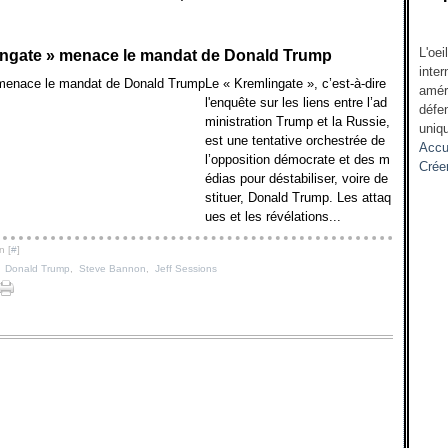
L'oei
ingate » menace le mandat de Donald Trump
inter
Le « Kremlingate », c’est-à-dire
amér
l'enquête sur les liens entre l’ad
défen
ministration Trump et la Russie,
uniqu
est une tentative orchestrée de
Accu
l’opposition démocrate et des m
Crée
édias pour déstabiliser, voire de
stituer, Donald Trump. Les attaq
ues et les révélations...
n [
#
]
,
Donald Trump
,
Steve Bannon
,
Jeff Sessions