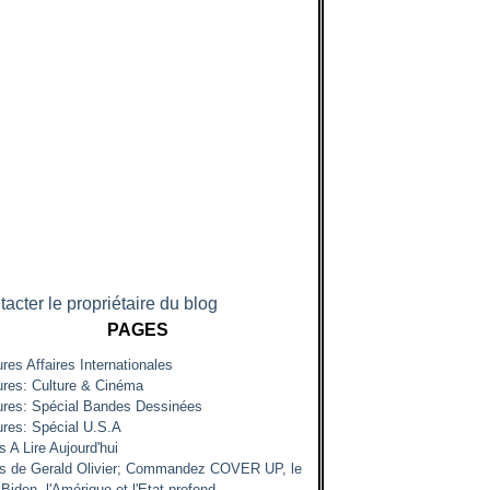
acter le propriétaire du blog
PAGES
res Affaires Internationales
ures: Culture & Cinéma
ures: Spécial Bandes Dessinées
ures: Spécial U.S.A
s A Lire Aujourd'hui
es de Gerald Olivier; Commandez COVER UP, le
Biden, l'Amérique et l'Etat profond