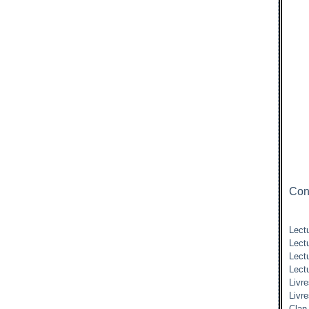
Cont
Lectu
Lect
Lect
Lect
Livre
Livr
Clan 