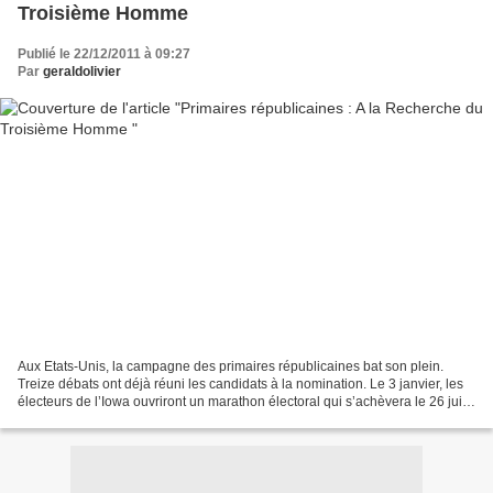
Troisième Homme
Publié le 22/12/2011 à 09:27
Par
geraldolivier
Aux Etats-Unis, la campagne des primaires républicaines bat son plein.
Treize débats ont déjà réuni les candidats à la nomination. Le 3 janvier, les
électeurs de l’Iowa ouvriront un marathon électoral qui s’achèvera le 26 juin
dans l’Utah. Mais les chefs...