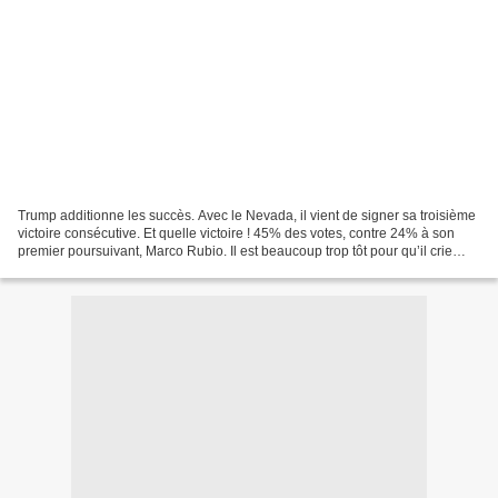
Trump additionne les succès. Avec le Nevada, il vient de signer sa troisième
victoire consécutive. Et quelle victoire ! 45% des votes, contre 24% à son
premier poursuivant, Marco Rubio. Il est beaucoup trop tôt pour qu’il crie
victoire. Il n’a engrangé...