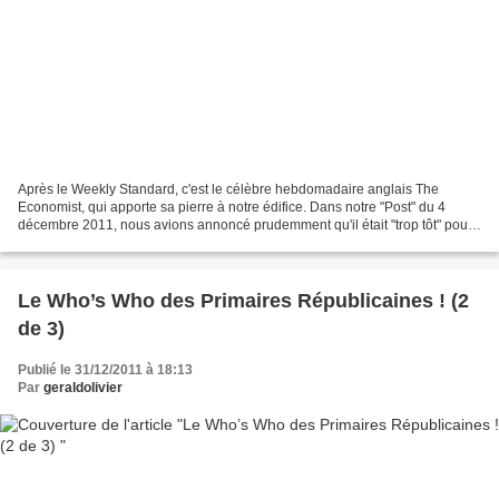
Après le Weekly Standard, c'est le célèbre hebdomadaire anglais The
Economist, qui apporte sa pierre à notre édifice. Dans notre "Post" du 4
décembre 2011, nous avions annoncé prudemment qu'il était "trop tôt" pour
se risquer à un pronostic sur qui sera...
Le Who’s Who des Primaires Républicaines ! (2
de 3)
Publié le 31/12/2011 à 18:13
Par
geraldolivier