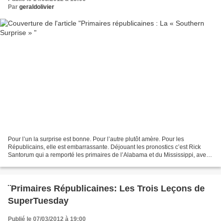
Par
geraldolivier
Pour l’un la surprise est bonne. Pour l’autre plutôt amère. Pour les
Républicains, elle est embarrassante. Déjouant les pronostics c’est Rick
Santorum qui a remporté les primaires de l’Alabama et du Mississippi, avec
respectivement 34,5% et 33% des suffrages....
¨Primaires Républicaines: Les Trois Leçons de
SuperTuesday
Publié le 07/03/2012 à 19:00