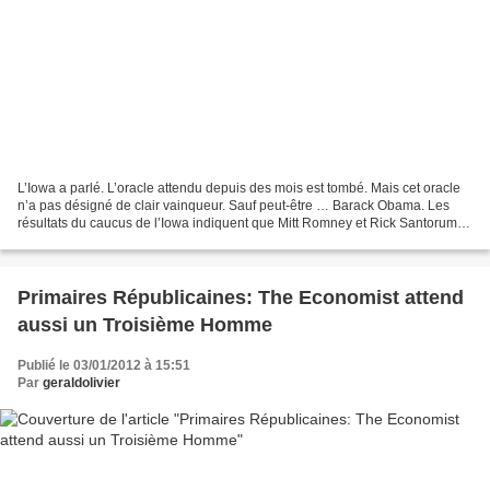
L’Iowa a parlé. L’oracle attendu depuis des mois est tombé. Mais cet oracle
n’a pas désigné de clair vainqueur. Sauf peut-être … Barack Obama. Les
résultats du caucus de l’Iowa indiquent que Mitt Romney et Rick Santorum
sont arrivés en tête, à égalité...
Primaires Républicaines: The Economist attend
aussi un Troisième Homme
Publié le 03/01/2012 à 15:51
Par
geraldolivier