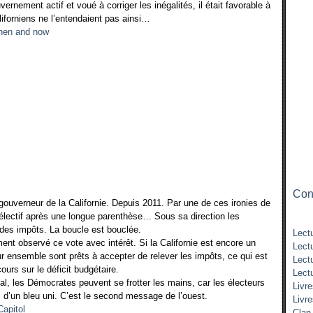
ernement actif et voué à corriger les inégalités, il était favorable à
liforniens ne l’entendaient pas ainsi…
Cont
gouverneur de la Californie. Depuis 2011. Par une de ces ironies de
e électif après une longue parenthèse… Sous sa direction les
des impôts. La boucle est bouclée.
Lectu
t observé ce vote avec intérêt. Si la Californie est encore un
Lect
ur ensemble sont prêts à accepter de relever les impôts, ce qui est
Lect
urs sur le déficit budgétaire.
Lect
nal, les Démocrates peuvent se frotter les mains, car les électeurs
Livre
s d’un bleu uni. C’est le second message de l’ouest.
Livr
Clan 