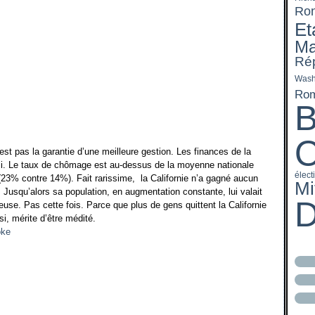
J
F
F
M
M
J
J
Ron
J
J
A
A
J
M
Et
M
M
M
Ma
F
F
A
Rép
J
J
M
F
Wash
J
Ro
B
est pas la garantie d’une meilleure gestion. Les finances de la
si. Le taux de chômage est au-dessus de la moyenne nationale
élect
(23% contre 14%). Fait rarissime, la Californie n’a gagné aucun
Mi
Jusqu’alors sa population, en augmentation constante, lui valait
D
use. Pas cette fois. Parce que plus de gens quittent la Californie
i, mérite d’être médité.