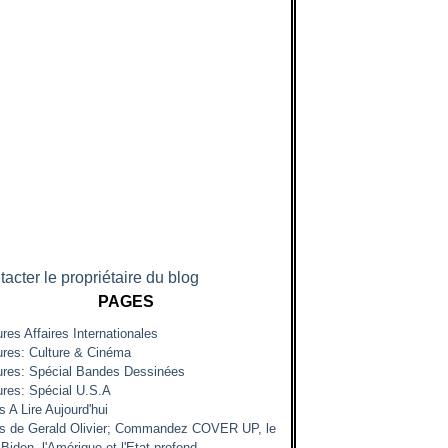
acter le propriétaire du blog
PAGES
res Affaires Internationales
ures: Culture & Cinéma
ures: Spécial Bandes Dessinées
ures: Spécial U.S.A
s A Lire Aujourd'hui
es de Gerald Olivier; Commandez COVER UP, le
Biden, l'Amérique et l'Etat profond