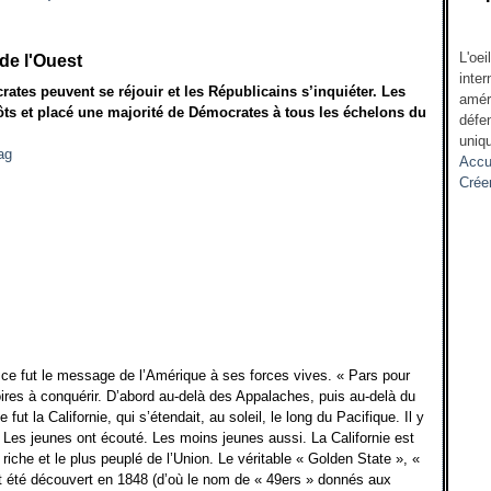
L'oei
de l'Ouest
inter
rates peuvent se réjouir et les Républicains s’inquiéter. Les
amér
ts et placé une majorité de Démocrates à tous les échelons du
défen
uniqu
Accu
Crée
e fut le message de l’Amérique à ses forces vives. « Pars pour
toires à conquérir. D’abord au-delà des Appalaches, puis au-delà du
ut la Californie, qui s’étendait, au soleil, le long du Pacifique. Il y
e. Les jeunes ont écouté. Les moins jeunes aussi. La Californie est
riche et le plus peuplé de l’Union. Le véritable « Golden State », «
ent été découvert en 1848 (d’où le nom de « 49ers » donnés aux