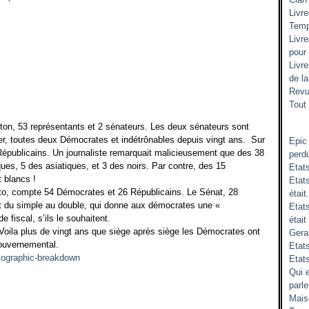
Livr
Temp
Livr
pour
Livr
de l
Revu
Tout 
ton, 53 représentants et 2 sénateurs. Les deux sénateurs sont
r, toutes deux Démocrates et indétrônables depuis vingt ans. Sur
Epic
Républicains. Un journaliste remarquait malicieusement que des 38
perd
s, 5 des asiatiques, et 3 des noirs. Par contre, des 15
Etat
 blancs !
Etats
to, compte 54 Démocrates et 26 Républicains. Le Sénat, 28
était.
t du simple au double, qui donne aux démocrates une «
Etat
 fiscal, s’ils le souhaitent.
était
Voila plus de vingt ans que siège après siège les Démocrates ont
Gera
gouvernemental.
Etats
Etat
Qui 
parle
Mais