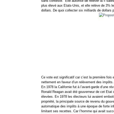
sans conteste. Elle autorise de relever la « sales 
plus élevé aux Etats-Unis, et elle relève de 3% 
dollars. De quoi collecter six milliards de dollars 
Ce vote est significatif car c’est la première foi
nettement en faveur d’un relèvement des impôts
En 1978 la Californie fut à l’avant-garde d’une ré
Ronald Reagan avait été gouverneur de cet Etat de
élevées. En 1978 les électeurs lui avaient emboité 
propriété, la principale source de revenu du gouve
automatique des impôts à une époque de forte inf
limitant ses recettes. Car l’homme qui avait succ