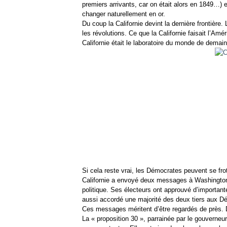
premiers arrivants, car on était alors en 1849…) e
changer naturellement en or.
Du coup la Californie devint la dernière frontièr
les révolutions. Ce que la Californie faisait l’Amé
Californie était le laboratoire du monde de demain
Si cela reste vrai, les Démocrates peuvent se frot
Californie a envoyé deux messages à Washington,
politique. Ses électeurs ont approuvé d’important
aussi accordé une majorité des deux tiers aux Dé
Ces messages méritent d’être regardés de près. D
La « proposition 30 », parrainée par le gouverne