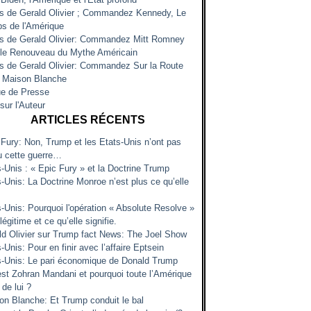
es de Gerald Olivier ; Commandez Kennedy, Le
s de l'Amérique
es de Gerald Olivier: Commandez Mitt Romney
 le Renouveau du Mythe Américain
es de Gerald Olivier: Commandez Sur la Route
a Maison Blanche
e de Presse
sur l'Auteur
ARTICLES RÉCENTS
 Fury: Non, Trump et les Etats-Unis n’ont pas
u cette guerre…
s-Unis : « Epic Fury » et la Doctrine Trump
-Unis: La Doctrine Monroe n’est plus ce qu’elle
s-Unis: Pourquoi l'opération « Absolute Resolve »
 légitime et ce qu’elle signifie.
ld Olivier sur Trump fact News: The Joel Show
-Unis: Pour en finir avec l’affaire Eptsein
s-Unis: Le pari économique de Donald Trump
est Zohran Mandani et pourquoi toute l’Amérique
 de lui ?
on Blanche: Et Trump conduit le bal