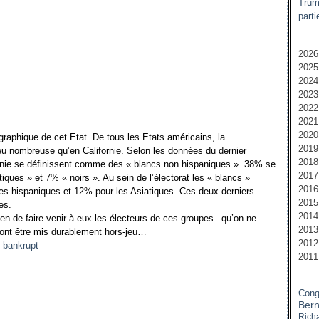
Trump
parti
2026
2025
M
2024
M
D
2023
F
N
D
2022
J
O
N
N
2021
S
O
O
D
2020
A
A
S
N
N
graphique de cet Etat. De tous les Etats américains, la
2019
J
J
J
O
O
D
eu nombreuse qu’en Californie. Selon les données du dernier
2018
J
J
J
S
A
N
N
rnie se définissent comme des « blancs non hispaniques ». 38% se
2017
M
M
A
A
J
O
M
N
iques » et 7% « noirs ». Au sein de l’électorat les « blancs »
2016
A
M
M
J
J
S
A
O
D
es hispaniques et 12% pour les Asiatiques. Ces deux derniers
2015
M
F
F
J
M
A
S
N
D
es.
2014
F
J
J
M
A
J
A
O
N
D
en de faire venir à eux les électeurs de ces groupes –qu’on ne
2013
J
M
M
J
M
S
O
N
D
s vont être mis durablement hors-jeu…
2012
F
F
M
F
A
S
O
N
D
2011
J
J
A
J
A
S
O
N
D
F
M
J
J
S
S
N
D
J
A
M
M
A
A
O
N
Cong
M
A
A
J
J
S
O
Bern
F
M
M
J
J
A
S
Rich