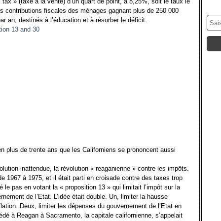
tax » (taxe à la vente) d’un quart de point, à 8,25%, soit le taux le
les contributions fiscales des ménages gagnant plus de 250 000
par an, destinés à l’éducation et à résorber le déficit.
s en plus de trente ans que les Californiens se prononcent aussi
.
volution inattendue, la révolution « reaganienne » contre les impôts.
 1967 à 1975, et il était parti en croisade contre des taxes trop
le pas en votant la « proposition 13 » qui limitait l’impôt sur la
rnement de l’Etat. L’idée était double. Un, limiter la hausse
lation. Deux, limiter les dépenses du gouvernement de l’Etat en
édé à Reagan à Sacramento, la capitale californienne, s’appelait