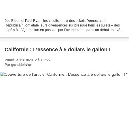
Joe Biden et Paul Ryan, les « colistiers » des tickets Démocrate et
Républicain, ont étalé leurs divergences sur presque tous les sujets – des
impôts à l’Afghanistan en passant par l’avortement - dans un débat enlevé et
argumenté où Biden, le vice-président...
Californie : L’essence à 5 dollars le gallon !
Publié le 11/10/2012 à 16:55
Par
geraldolivier