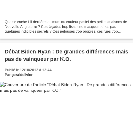
Que se cache-t-il derrière les murs au couleur pastel des petites maisons de
Nouvelle Angleterre ? Ces façades trop lisses ne masquent-elles pas
quelques indicibles secrets ? Ces pelouses trop propres, ces rues trop
calmes ne sont-elles qu’un décor trompeur...
Débat Biden-Ryan : De grandes différences mais
pas de vainqueur par K.O.
Publié le 12/10/2012 à 12:44
Par
geraldolivier