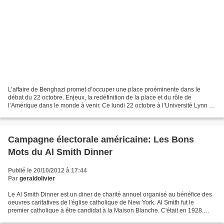
L’affaire de Benghazi promet d’occuper une place proéminente dans le
débat du 22 octobre. Enjeux, la redéfinition de la place et du rôle de
l’Amérique dans le monde à venir. Ce lundi 22 octobre à l’Université Lynn de
Boca Raton en Floride, Barack Obama...
Campagne électorale américaine: Les Bons
Mots du Al Smith Dinner
Publié le 20/10/2012 à 17:44
Par
geraldolivier
Le Al Smith Dinner est un diner de charité annuel organisé au bénéfice des
oeuvres caritatives de l'église catholique de New York. Al Smith fut le
premier catholique à être candidat à la Maison Blanche. C'était en 1928.
Barack Obama et Mitt Romney étaient...