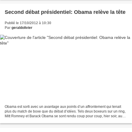
Second débat présidentiel: Obama relève la tête
Publié le 17/10/2012 à 10:30
Par
geraldolivier
Obama est sorti avec un avantage aux points d’un affrontement qui tenait
plus du match de boxe que du débat d’idées. Tels deux boxeurs sur un ring,
Mitt Romney et Barack Obama se sont rendu coup pour coup, hier soir, au
cours d’un débat pugnace et chargé...