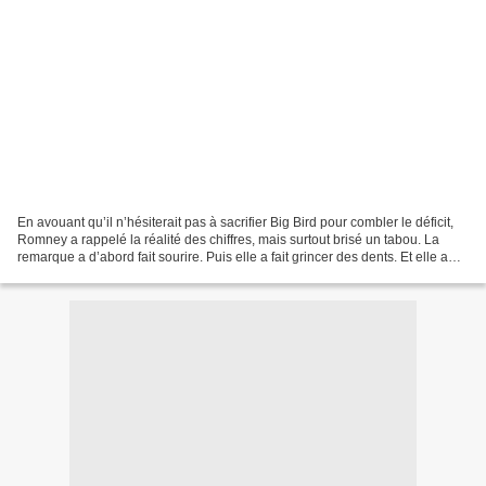
En avouant qu’il n’hésiterait pas à sacrifier Big Bird pour combler le déficit,
Romney a rappelé la réalité des chiffres, mais surtout brisé un tabou. La
remarque a d’abord fait sourire. Puis elle a fait grincer des dents. Et elle a
alimenté le « buzz...