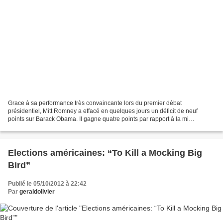
Grace à sa performance très convaincante lors du premier débat
présidentiel, Mitt Romney a effacé en quelques jours un déficit de neuf
points sur Barack Obama. Il gagne quatre points par rapport à la mi
septembre quand Obama en perd cinq. Du coup, selon...
Elections américaines: “To Kill a Mocking Big
Bird”
Publié le 05/10/2012 à 22:42
Par
geraldolivier