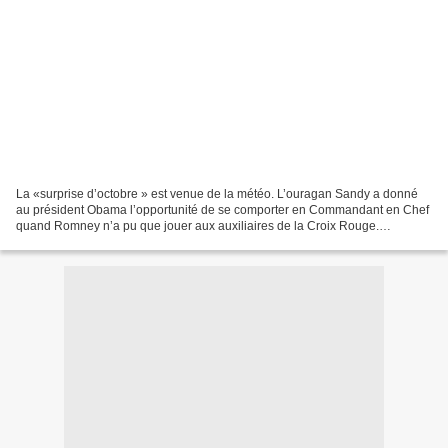
La «surprise d’octobre » est venue de la météo. L’ouragan Sandy a donné
au président Obama l’opportunité de se comporter en Commandant en Chef
quand Romney n’a pu que jouer aux auxiliaires de la Croix Rouge.
L’ouragan passé, il faut constater les dégâts....