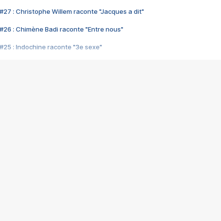
#27 : Christophe Willem raconte "Jacques a dit"
#26 : Chimène Badi raconte "Entre nous"
#25 : Indochine raconte "3e sexe"
#24 : Zaho raconte "C'est chelou"
#23 : Patrick Bruel raconte "Au café des délices"
#22 : Kyo raconte "Le chemin"
#21 : Nolwenn Leroy raconte "Cassé"
#20 : Patrick Hernandez raconte "Born to be alive"
#19 : Lorie raconte "Près de moi"
#18 : Michael Jones raconte "A nos actes manqués" (avec Jean-Jacque
#17 : Khaled raconte "Aïcha"
#16 : Corneille raconte "Parce qu'on vient de loin"