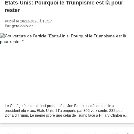
Etats-Unis: Pourquoi le Trumpisme est là pour
rester
Publié le 18/12/2020 à 13:17
Par
geraldolivier
Le Collège électoral s’est prononcé et Joe Biden est désormais le «
président élu » aux Etats-Unis. Il l’a emporté par 306 voix contre 232 pour
Donald Trump. Le même score que celui de Trump face à Hillary Clinton en
2016. Les résultats du scrutin de...