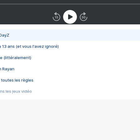
 DayZ
 a 13 ans (et vous l'avez ignoré)
e (littéralement)
im Rayan
 toutes les règles
s les jeux vidéo
us choquant de Rockstar ? - Le scandale BULLY
e plus moche de Steam
du RÊVE tourne au CAUCHEMAR
pendant 8 heures