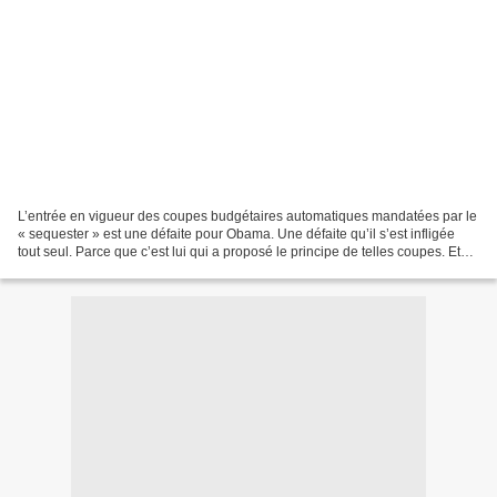
L’entrée en vigueur des coupes budgétaires automatiques mandatées par le
« sequester » est une défaite pour Obama. Une défaite qu’il s’est infligée
tout seul. Parce que c’est lui qui a proposé le principe de telles coupes. Et
parce qu’il a refusé tout...