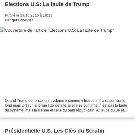
Elections U.S: La faute de Trump
Publié le 19/10/2016 à 18:13
Par
geraldolivier
Quand Trump dénonce le « système » comme « truqué », il a raison sur le
fond mais tort sur la forme ! Sa défaite, si elle se confirme, n’est pas la faute
du système, mais la sienne et celle du parti républicain. A l’aube du 3e et
dernier débat de la campagne...
Présidentielle U.S. Les Clés du Scrutin