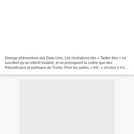
Etrange phénomène aux Etats-Unis. Les révélations des « Twitter files » ne
suscitent qu’un intérêt modéré, et ne provoquent la colère que des
Républicains et partisans de Trump. Pour les autres, c’est : « circulez il n’y a
rien à voir » ! Surprenante...