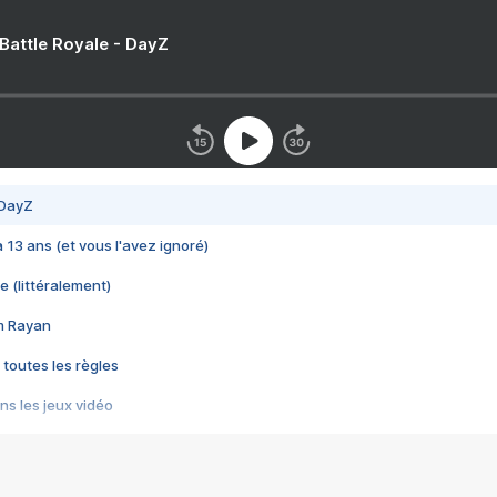
 Battle Royale - DayZ
 DayZ
 a 13 ans (et vous l'avez ignoré)
e (littéralement)
im Rayan
 toutes les règles
s les jeux vidéo
us choquant de Rockstar ? - Le scandale BULLY
e plus moche de Steam