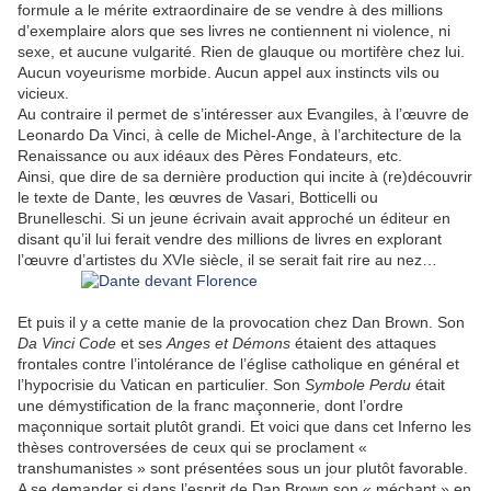
formule a le mérite extraordinaire de se vendre à des millions
d’exemplaire alors que ses livres ne contiennent ni violence, ni
sexe, et aucune vulgarité. Rien de glauque ou mortifère chez lui.
Aucun voyeurisme morbide. Aucun appel aux instincts vils ou
vicieux.
Au contraire il permet de s’intéresser aux Evangiles, à l’œuvre de
Leonardo Da Vinci, à celle de Michel-Ange, à l’architecture de la
Renaissance ou aux idéaux des Pères Fondateurs, etc.
Ainsi, que dire de sa dernière production qui incite à (re)découvrir
le texte de Dante, les œuvres de Vasari, Botticelli ou
Brunelleschi. Si un jeune écrivain avait approché un éditeur en
disant qu’il lui ferait vendre des millions de livres en explorant
l’œuvre d’artistes du XVIe siècle, il se serait fait rire au nez…
Et puis il y a cette manie de la provocation chez Dan Brown. Son
Da Vinci Code
et ses
Anges et Démons
étaient des attaques
frontales contre l’intolérance de l’église catholique en général et
l’hypocrisie du Vatican en particulier. Son
Symbole Perdu
était
une démystification de la franc maçonnerie, dont l’ordre
maçonnique sortait plutôt grandi. Et voici que dans cet Inferno les
thèses controversées de ceux qui se proclament «
transhumanistes » sont présentées sous un jour plutôt favorable.
A se demander si dans l’esprit de Dan Brown son « méchant » en