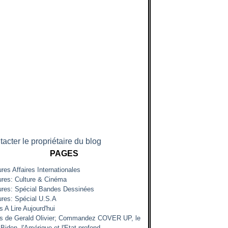
acter le propriétaire du blog
PAGES
res Affaires Internationales
ures: Culture & Cinéma
ures: Spécial Bandes Dessinées
ures: Spécial U.S.A
s A Lire Aujourd'hui
es de Gerald Olivier; Commandez COVER UP, le
Biden, l'Amérique et l'Etat profond