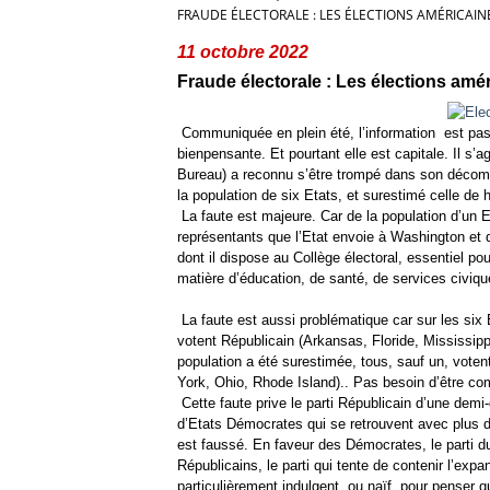
FRAUDE ÉLECTORALE : LES ÉLECTIONS AMÉRICAIN
11 octobre 2022
Fraude électorale : Les élections amé
Communiquée en plein été, l’information
est pas
bienpensante. Et pourtant elle est capitale. Il s
Bureau) a reconnu s’être trompé dans son décomp
la population de six Etats, et surestimé celle de h
La faute est majeure. Car de la population d’un E
représentants que l’Etat envoie à Washington et d
dont il dispose au Collège électoral, essentiel pou
matière d’éducation, de santé, de services civiqu
La faute est aussi problématique car sur les six 
votent Républicain (Arkansas, Floride, Mississipp
population a été surestimée, tous, sauf un, vot
York, Ohio, Rhode Island).. Pas besoin d’être com
Cette faute prive le parti Républicain d’une demi-
d’Etats Démocrates qui se retrouvent avec plus de 
est faussé. En faveur des Démocrates, le parti d
Républicains, le parti qui tente de contenir l’ex
particulièrement indulgent, ou naïf, pour penser qu’