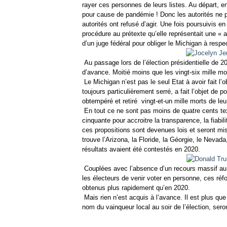
rayer ces personnes de leurs listes. Au départ, e
pour cause de pandémie ! Donc les autorités ne po
autorités ont refusé d’agir. Une fois poursuivis 
procédure au prétexte qu’elle représentait une « at
d’un juge fédéral pour obliger le Michigan à respect
Au passage lors de l’élection présidentielle de 
d’avance. Moitié moins que les vingt-six mille mo
Le Michigan n’est pas le seul Etat à avoir fait l’
toujours particulièrement serré, a fait l’objet de
obtempéré et retiré
vingt-et-un mille morts de leu
En tout ce ne sont pas moins de quatre cents tex
cinquante pour accroitre la transparence, la fiabil
ces propositions sont devenues lois et seront mi
trouve l’Arizona, la Floride, la Géorgie, le Nevad
résultats avaient été contestés en 2020.
Couplées avec l’absence d’un recours massif au
les électeurs de venir voter en personne, ces réf
obtenus plus rapidement qu’en 2020.
Mais rien n’est acquis à l’avance. Il est plus qu
nom du vainqueur local au soir de l’élection, ser