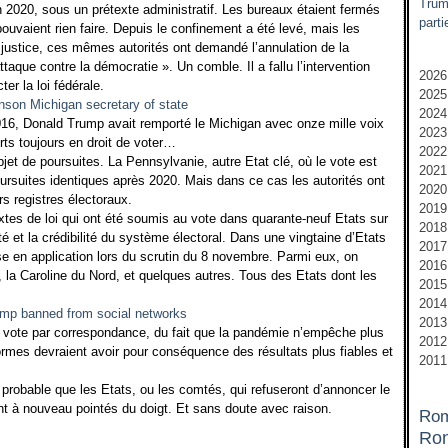
Trump
n 2020, sous un prétexte administratif. Les bureaux étaient fermés
parti
uvaient rien faire. Depuis le confinement a été levé, mais les
en justice, ces mêmes autorités ont demandé l’annulation de la
taque contre la démocratie ». Un comble. Il a fallu l’intervention
2026
er la loi fédérale.
2025
M
2024
M
D
2016, Donald Trump avait remporté le Michigan avec onze mille voix
2023
F
N
D
rts toujours en droit de voter…
2022
J
O
N
N
objet de poursuites. La Pennsylvanie, autre Etat clé, où le vote est
2021
S
O
O
D
 poursuites identiques après 2020. Mais dans ce cas les autorités ont
2020
A
A
S
N
N
rs registres électoraux.
2019
J
J
J
O
O
D
tes de loi qui ont été soumis au vote dans quarante-neuf Etats sur
2018
J
J
J
S
A
N
N
ité et la crédibilité du système électoral. Dans une vingtaine d’Etats
2017
M
M
A
A
J
O
M
N
se en application lors du scrutin du 8 novembre. Parmi eux, on
2016
A
M
M
J
J
S
A
O
D
a, la Caroline du Nord, et quelques autres. Tous des Etats dont les
2015
M
F
F
J
M
A
S
N
D
2014
F
J
J
M
A
J
A
O
N
D
2013
J
M
M
J
M
S
O
N
D
 vote par correspondance, du fait que la pandémie n’empêche plus
2012
F
F
M
F
A
S
O
N
D
ormes devraient avoir pour conséquence des résultats plus fiables et
2011
J
J
A
J
A
S
O
N
D
F
M
J
J
S
S
N
D
e probable que les Etats, ou les comtés, qui refuseront d’annoncer le
J
A
M
M
A
A
O
N
ont à nouveau pointés du doigt. Et sans doute avec raison.
Ro
M
A
A
J
J
S
O
Ron
F
M
M
J
J
A
S