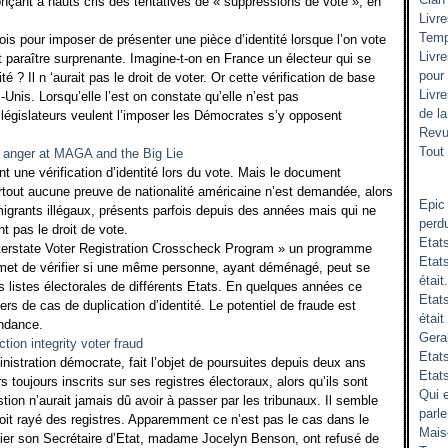
nçant à hauts cris des tentatives de « suppressions de vote », en
Livr
Temp
is pour imposer de présenter une pièce d’identité lorsque l’on vote
Livr
t paraître surprenante. Imagine-t-on en France un électeur qui se
pour
é ? Il n ‘aurait pas le droit de voter. Or cette vérification de base
Livr
Unis. Lorsqu’elle l’est on constate qu’elle n’est pas
de l
législateurs veulent l’imposer les Démocrates s’y opposent
Revu
Tout 
t une vérification d’identité lors du vote. Mais le document
tout aucune preuve de nationalité américaine n’est demandée, alors
Epic
igrants illégaux, présents parfois depuis des années mais qui ne
perd
t pas le droit de vote.
Etat
nterstate Voter Registration Crosscheck Program » un programme
Etats
ermet de vérifier si une même personne, ayant déménagé, peut se
était.
es listes électorales de différents Etats. En quelques années ce
Etat
ers de cas de duplication d’identité. Le potentiel de fraude est
était
ondance.
Gera
Etats
nistration démocrate, fait l’objet de poursuites depuis deux ans
Etat
 toujours inscrits sur ses registres électoraux, alors qu’ils sont
Qui 
tion n’aurait jamais dû avoir à passer par les tribunaux. Il semble
parle
oit rayé des registres. Apparemment ce n’est pas le cas dans le
Mais
ulier son Secrétaire d’Etat, madame Jocelyn Benson, ont refusé de