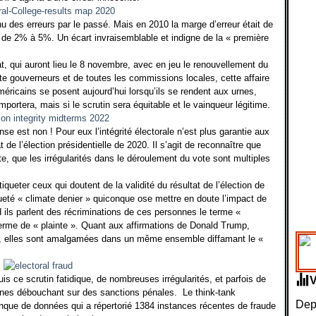
des erreurs par le passé. Mais en 2010 la marge d’erreur était de
de 2% à 5%. Un écart invraisemblable et indigne de la « première
 qui auront lieu le 8 novembre, avec en jeu le renouvellement du
ente gouverneurs et de toutes les commissions locales, cette affaire
méricains se posent aujourd’hui lorsqu’ils se rendent aux urnes,
emportera, mais si le scrutin sera équitable et le vainqueur légitime.
e est non ! Pour eux l’intégrité électorale n’est plus garantie aux
t de l’élection présidentielle de 2020. Il s’agit de reconnaître que
, que les irrégularités dans le déroulement du vote sont multiples
ueter ceux qui doutent de la validité du résultat de l’élection de
eté « climate denier » quiconque ose mettre en doute l’impact de
d ils parlent des récriminations de ces personnes le terme «
erme de « plainte ». Quant aux affirmations de Donald Trump,
es, elles sont amalgamées dans un même ensemble diffamant le «
 ce scrutin fatidique, de nombreuses irrégularités, et parfois de
aines débouchant sur des sanctions pénales.
Le think-tank
Depu
nque de données qui a répertorié 1384 instances récentes de fraude