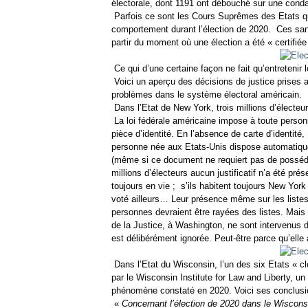
électorale, dont 1191 ont débouché sur une conda
Parfois ce sont les Cours Suprêmes des Etats qui
comportement durant l’élection de 2020.
Ces sanc
partir du moment où une élection a été « certifiée 
Ce qui d’une certaine façon ne fait qu’entretenir 
Voici un aperçu des décisions de justice prises
problèmes dans le système électoral américain.
Dans l’Etat de New York, trois millions d’électeurs 
La loi fédérale américaine impose à toute personn
pièce d’identité. En l’absence de carte d’identité,
personne née aux Etats-Unis dispose automatiqu
(même si ce document ne requiert pas de posséder 
millions d’électeurs aucun justificatif n’a été pré
toujours en vie ;
s’ils habitent toujours New York 
voté ailleurs… Leur présence même sur les listes d
personnes devraient être rayées des listes. Mais 
de la Justice, à Washington, ne sont intervenus d
est délibérément ignorée. Peut-être parce qu’ell
Dans l’Etat du Wisconsin, l’un des six Etats « c
par le Wisconsin Institute for Law and Liberty, u
phénomène constaté en 2020. Voici ses conclusi
«
Concernant l’élection de 2020 dans le Wisconsi