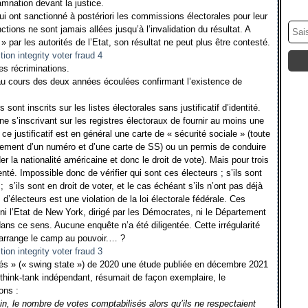
mnation devant la justice.
 ont sanctionné à postériori les commissions électorales pour leur
tions ne sont jamais allées jusqu’à l’invalidation du résultat. A
» par les autorités de l’Etat, son résultat ne peut plus être contesté.
les récriminations.
 au cours des deux années écoulées confirmant l’existence de
sont inscrits sur les listes électorales sans justificatif d’identité.
e s’inscrivant sur les registres électoraux de fournir au moins une
ce justificatif est en général une carte de « sécurité sociale » (toute
ement d’un numéro et d’une carte de SS) ou un permis de conduire
la nationalité américaine et donc le droit de vote). Mais pour trois
senté. Impossible donc de vérifier qui sont ces électeurs ; s’ils sont
;
s’ils sont en droit de voter, et le cas échéant s’ils n’ont pas déjà
’électeurs est une violation de la loi électorale fédérale. Ces
ni l’Etat de New York, dirigé par les Démocrates, ni le Département
ans ce sens. Aucune enquête n’a été diligentée. Cette irrégularité
e arrange le camp au pouvoir.… ?
lés » (« swing state ») de 2020 une étude publiée en décembre 2021
n think-tank indépendant, résumait de façon exemplaire, le
ons :
n, le nombre de votes comptabilisés alors qu’ils ne respectaient