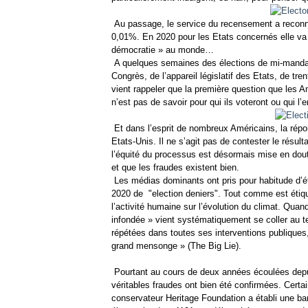
Au passage, le service du recensement a reconnu 
0,01%. En 2020 pour les Etats concernés elle va 
démocratie » au monde…
A quelques semaines des élections de mi-mandat,
Congrès, de l’appareil législatif des Etats, de tr
vient rappeler que la première question que les A
n’est pas de savoir pour qui ils voteront ou qui l’
Et dans l’esprit de nombreux Américains, la répons
Etats-Unis. Il ne s’agit pas de contester le résulta
l’équité du processus est désormais mise en doute
et que les fraudes existent bien.
Les médias dominants ont pris pour habitude d’étiq
2020 de "election deniers". Tout comme est étiqu
l’activité humaine sur l’évolution du climat. Quan
infondée » vient systématiquement se coller au t
répétées dans toutes ses interventions publiqu
grand mensonge » (The Big Lie).
Pourtant au cours de deux années écoulées depuis
véritables fraudes ont bien été confirmées. Cert
conservateur Heritage Foundation a établi une ba