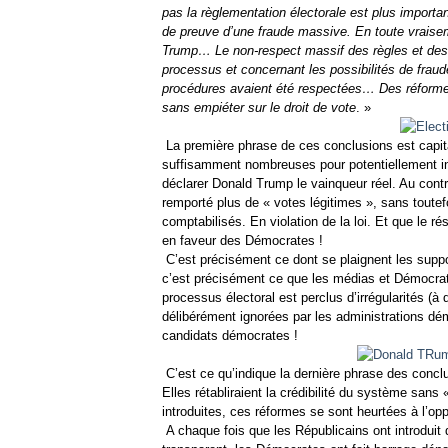
pas la règlementation électorale est plus import
de preuve d’une fraude massive. En toute vraise
Trump… Le non-respect massif des règles et des 
processus et concernant les possibilités de fraud
procédures avaient été respectées… Des réformes
sans empiéter sur le droit de vote
. »
La première phrase de ces conclusions est capital
suffisamment nombreuses pour potentiellement inv
déclarer Donald Trump le vainqueur réel. Au contr
remporté plus de « votes légitimes », sans toutef
comptabilisés. En violation de la loi. Et que le ré
en faveur des Démocrates !
C’est précisément ce dont se plaignent les supp
c’est précisément ce que les médias et Démocra
processus électoral est perclus d’irrégularités (à 
délibérément ignorées par les administrations dém
candidats démocrates !
C’est ce qu’indique la dernière phrase des concl
Elles rétabliraient la crédibilité du système sans
introduites, ces réformes se sont heurtées à l’op
A chaque fois que les Républicains ont introduit d