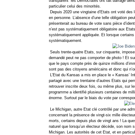
transparent
les Démocrates ont fait barrage déno
particulier celui des minorités.
Depuis 2020 une vingtaine d’Etats ont voté des lo
en personne. L’absence d’une telle obligation peu
présenterait au bureau de vote sans pièce d’identit
n’est pas systématiquement obligatoire aux Etats-
systématiquement appliquée. Et lorsque certains 
systématiquement.
Seuls trente-quatre Etats, sur cinquante, imposen
demandé peut ne pas comporter de photo ! Et sur
que le pays compte près de quinze millions d’imm
sont pas des citoyens américains et donc qui n’on
L’Etat du Kansas a mis en place le « Kansas’ I
partagé avec une trentaine d’autres Etats qui p
retrouver inscrite deux fois, ou même plus, sur l
programme a identifié plusieurs centaines de milli
énorme. Surtout par le biais du vote par corresp
Le Michigan, autre Etat clé contrôlé par une admi
concernant la présence de vingt-six mille électeurs
morts, certains depuis plus de vingt ans ! La ques
naturel que lorsqu’un électeur décède, son nom s
Michigan. Les autorités de cet Etat, et en partic