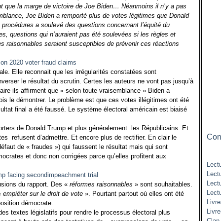
ant que la marge de victoire de Joe Biden… Néanmoins il n’y a pas
mblance, Joe Biden a remporté plus de votes légitimes que Donald
procédures a soulevé des questions concernant l’équité du
es, questions qui n’auraient pas été soulevées si les règles et
 raisonnables seraient susceptibles de prévenir ces réactions
e. Elle reconnait que les irrégularités constatées sont
erser le résultat du scrutin. Certes les auteurs ne vont pas jusqu’à
aire ils affirment que « selon toute vraisemblance » Biden a
ois le démontrer. Le problème est que ces votes illégitimes ont été
sultat final a été faussé. Le système électoral américain est biaisé
orters de Donald Trump et plus généralement
les Républicains. Et
Cont
tes
refusent d’admettre. Et encore plus de rectifier. En clair le
défaut de « fraudes ») qui faussent le résultat mais qui sont
ocrates et donc non corrigées parce qu’elles profitent aux
Lectu
Lect
Lect
usions du rapport. Des «
réformes raisonnables
» sont souhaitables.
Lect
 «
empiéter sur le droit de vote
». Pourtant partout où elles ont été
Livre
position démocrate.
Livr
es textes législatifs pour rendre le processus électoral plus
Clan 