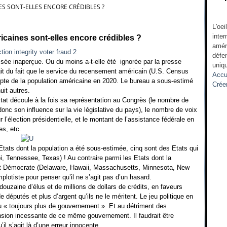
ES SONT-ELLES ENCORE CRÉDIBLES ?
L'oei
inter
ricaines sont-elles encore crédibles ?
amér
défen
sée inaperçue. Ou du moins a-t-elle été
ignorée par la presse
uniqu
’agit du fait que le service du recensement américain (U.S. Census
Accu
te de la population américaine en 2020. Le bureau a sous-estimé
Crée
uit autres.
tat découle à la fois sa représentation au Congrès (le nombre de
onc son influence sur la vie législative du pays), le nombre de voix
r l’élection présidentielle, et le montant de l’assistance fédérale en
es, etc.
Etats dont la population a été sous-estimée, cinq sont des Etats qui
i, Tennessee, Texas) ! Au contraire parmi les Etats dont la
ent Démocrate (Delaware, Hawaii, Massachusetts, Minnesota, New
plotiste pour penser qu’il ne s’agit pas d’un hasard.
douzaine d’élus et de millions de dollars de crédits, en faveurs
députés et plus d’argent qu’ils ne le méritent. Le jeu politique en
u « toujours plus de gouvernement ». Et au détriment des
pansion incessante de ce même gouvernement. Il faudrait être
il s’agit là d’une erreur innocente.