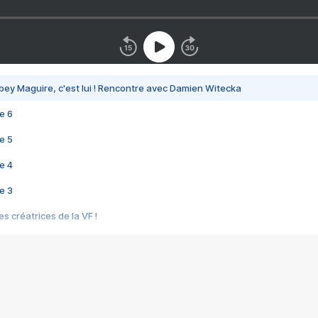
bey Maguire, c'est lui ! Rencontre avec Damien Witecka
e 6
e 5
e 4
e 3
s créatrices de la VF !
e 2
e 1
e Mektoub My Love arrive enfin ! Rencontre avec Shaïn Boumedine et Sal