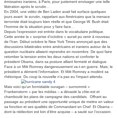
émissaires iraniens, à Paris, pour justement envisager une telle
libération après le scrutin…
En 2004, une vidéo de Ben Laden avait fait surface quelques
jours avant le scrutin, rappelant aux Américains que la menace
terroriste était toujours bien réelle et que George W. Bush était
l’homme de la situation pour y faire face…
Depuis l’expression est entrée dans le vocabulaire politique.
Cette année la « surprise d’octobre » aurait pu venir à nouveau
de l’Iran. Début octobre le New York Times annonçait que des
discussions bilatérales entre américains et iraniens autour de la
question nucléaire allaient reprendre en novembre. De quoi faire
retomber la tension entre les deux nations et conforter le
président Obama, dans sa posture alliant fermeté et dialogue.
Face à un Mitt Romney dangereusement va-t-en guerre. Mais, le
président a démenti l’information. Et Mitt Romney a modéré sa
rhétorique. Du coup la nouvelle n’a pas eu l’impact attendu.
Mais voici qu’un formidable ouragan – surnommé «
Frankenstorm » par les médias – a dévasté la côte-est et
chamboulé les plans de campagne des candidats. Offrant au
passage au président une opportunité unique de mettre en valeur
sa fonction et ses qualités de Commandant en Chef. Et Obama –
dont la réélection est loin d’être acquise – a sauté sur l’occasion.