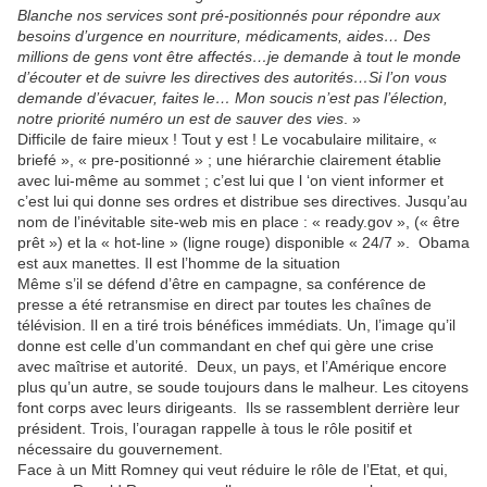
Blanche nos services sont pré-positionnés pour répondre aux
besoins d’urgence en nourriture, médicaments, aides… Des
millions de gens vont être affectés…je demande à tout le monde
d’écouter et de suivre les directives des autorités…Si l’on vous
demande d’évacuer, faites le… Mon soucis n’est pas l’élection,
notre priorité numéro un est de sauver des vies
. »
Difficile de faire mieux ! Tout y est ! Le vocabulaire militaire, «
briefé », « pre-positionné » ; une hiérarchie clairement établie
avec lui-même au sommet ; c’est lui que l ‘on vient informer et
c’est lui qui donne ses ordres et distribue ses directives. Jusqu’au
nom de l’inévitable site-web mis en place : « ready.gov », (« être
prêt ») et la « hot-line » (ligne rouge) disponible « 24/7 ». Obama
est aux manettes. Il est l’homme de la situation
Même s’il se défend d’être en campagne, sa conférence de
presse a été retransmise en direct par toutes les chaînes de
télévision. Il en a tiré trois bénéfices immédiats. Un, l’image qu’il
donne est celle d’un commandant en chef qui gère une crise
avec maîtrise et autorité. Deux, un pays, et l’Amérique encore
plus qu’un autre, se soude toujours dans le malheur. Les citoyens
font corps avec leurs dirigeants. Ils se rassemblent derrière leur
président. Trois, l’ouragan rappelle à tous le rôle positif et
nécessaire du gouvernement.
Face à un Mitt Romney qui veut réduire le rôle de l’Etat, et qui,