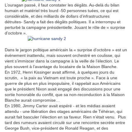
L’ouragan passé, il faut constater les dégâts. Au-delà du bilan
humain et matériel très lourd -50 personnes tuées, ce qui est
considérable, et des milliards de dollars d’infrastructures
détruites- Sandy a fait des dégâts politiques. Il a interrompu et
perturbé la campagne présidentielle. Jouant le rôle de « surprise
d’octobre ».
Dans le jargon politique américain la « surprise d’octobre » est un
évènement inattendu, mais souvent orchestré en coulisse, qui
vient s’immiscer dans la campagne à la veille de l’élection. Le
plus souvent à l’avantage du locataire de la Maison Blanche.
En 1972, Henri Kissinger avait affirmé, à quelques jours du
scrutin, « la paix au Vietnam est toute proche ». Face à une
guerre de plus en plus impopulaire, il rappelait aux Américains
que le président Nixon avait engagé des discussions pour une
sortie honorable du conflit, que sa non-reconduction à la Maison
Blanche aurait compromise…
En 1980, Jimmy Carter avait espéré - et les médias avaient
attendu - une libération des otages américains de Téhéran, qui
aurait fait basculer l’élection en sa faveur. Rien n’était venu. Plus
tard des rumeurs avaient circulé sur une rencontre secrète entre
George Bush, vice-président de Ronald Reagan, et des