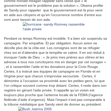
comme Ronald Reagan rappelle sans cesse que « le
gouvernement est le problème pas la solution », Obama profite
de Sandy pour rappeler que le gouvernement est là pour venir
en aide aux citoyens et qu’en l’occurrence nombre d’entre eux
vont avoir besoin de son aide.
Pendant ce temps Romney est invisible. Il a bien sûr suspendu sa
campagne. Par empathie. Et par obligation. Aucun avion ne
décolle plus de la côte-est. Les consignes sont de se réfugier
chez soi et d’attendre que la tempête se calme. Il en est réduit à
invoquer l’aide de Dieu : « Je joins mes prières aux vôtres et les
adresse à tous nos concitoyens mis en danger par cet ouragan »
; et à rassembler l’aide et les donations pour la Croix Rouge.
Certes, il a instruit ses équipes de campagne en Floride et en
Virginie pour que chacun s’improvise secouriste. Certes, il
démontre à l’occasion sa proximité avec les petites gens, lui que
l’on critique souvent comme trop distant. Certes, il reste dans son
registre en gérant l’aide privée. Il rappelle qu’un voisin est
toujours plus proche que l’antenne locale de la FEMA (l’agence
fédérale d’aide d’urgence). Mais l’impact n’est pas comparable à
la tribune médiatique que Sandy vient de donner au président.