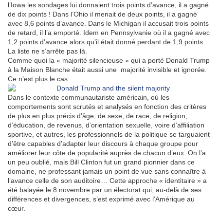
l’Iowa les sondages lui donnaient trois points d’avance, il a gagné
de dix points ! Dans l’Ohio il menait de deux points, il a gagné
avec 8,6 points d’avance. Dans le Michigan il accusait trois points
de retard, il l’a emporté. Idem en Pennsylvanie où il a gagné avec
1,2 points d’avance alors qu’il était donné perdant de 1,9 points…
La liste ne s’arrête pas là.
Comme quoi la « majorité silencieuse » qui a porté Donald Trump
à la Maison Blanche était aussi une majorité invisible et ignorée.
Ce n’est plus le cas.
Dans le contexte communautariste américain, où les
comportements sont scrutés et analysés en fonction des critères
de plus en plus précis d’âge, de sexe, de race, de religion,
d’éducation, de revenus, d’orientation sexuelle, voire d’affiliation
sportive, et autres, les professionnels de la politique se targuaient
d’être capables d’adapter leur discours à chaque groupe pour
améliorer leur côte de popularité auprès de chacun d’eux. On l’a
un peu oublié, mais Bill Clinton fut un grand pionnier dans ce
domaine, ne professant jamais un point de vue sans connaître à
l’avance celle de son auditoire… Cette approche « identitaire » a
été balayée le 8 novembre par un électorat qui, au-delà de ses
différences et divergences, s’est exprimé avec l’Amérique au
cœur.