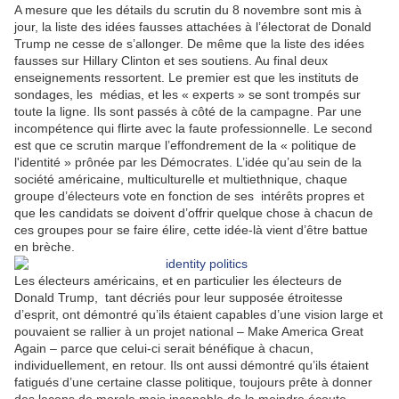
A mesure que les détails du scrutin du 8 novembre sont mis à
jour, la liste des idées fausses attachées à l’électorat de Donald
Trump ne cesse de s’allonger. De même que la liste des idées
fausses sur Hillary Clinton et ses soutiens. Au final deux
enseignements ressortent. Le premier est que les instituts de
sondages, les
médias, et les « experts » se sont trompés sur
toute la ligne. Ils sont passés à côté de la campagne. Par une
incompétence qui flirte avec la faute professionnelle. Le
second
est que ce scrutin marque l’effondrement de la « politique de
l'identité » prônée par les Démocrates. L’idée qu’au sein de la
société américaine, multiculturelle et multiethnique, chaque
groupe d’électeurs vote en fonction de ses
intérêts propres et
que les candidats se doivent d’offrir quelque chose à chacun de
ces groupes pour se faire élire, cette idée-là vient d’être battue
en brèche.
Les électeurs américains, et en particulier les électeurs de
Donald Trump,
tant décriés pour leur supposée étroitesse
d’esprit, ont démontré qu’ils étaient capables d’une vision large et
pouvaient se rallier à un projet national – Make America Great
Again – parce que celui-ci serait bénéfique à chacun,
individuellement, en retour. Ils ont aussi démontré qu’ils étaient
fatigués d’une certaine classe politique, toujours prête à donner