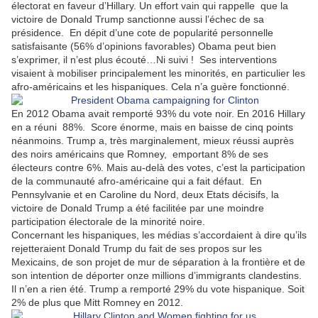
électorat en faveur d’Hillary. Un effort vain qui rappelle
que la
victoire de Donald Trump sanctionne aussi l’échec de sa
présidence.
En dépit d’une cote de popularité personnelle
satisfaisante (56% d’opinions favorables) Obama peut bien
s’exprimer, il n’est plus écouté…Ni suivi !
Ses interventions
visaient à mobiliser principalement les minorités, en particulier les
afro-américains et les hispaniques. Cela n’a guère fonctionné.
En 2012 Obama avait remporté 93% du vote noir. En 2016 Hillary
en a réuni
88%.
Score énorme, mais en baisse de cinq points
néanmoins. Trump a, très marginalement, mieux réussi auprès
des noirs américains que Romney,
emportant 8% de ses
électeurs contre 6%. Mais au-delà des votes, c’est la participation
de la communauté afro-américaine qui a fait défaut.
En
Pennsylvanie et en Caroline du Nord, deux Etats décisifs, la
victoire de Donald Trump a été facilitée par une moindre
participation électorale de la minorité noire.
Concernant les hispaniques, les médias s’accordaient à dire qu’ils
rejetteraient Donald Trump du fait de ses propos sur les
Mexicains, de son projet de mur de séparation à la frontière et de
son intention de déporter onze millions d’immigrants clandestins.
Il n’en a rien été. Trump a remporté 29% du vote hispanique. Soit
2% de plus que Mitt Romney en 2012.