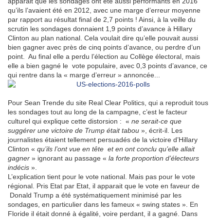
apparait que les sondages ont été aussi performants en 2016
qu’ils l’avaient été en 2012, avec une marge d’erreur moyenne
par rapport au résultat final de 2,7 points ! Ainsi, à la veille du
scrutin les sondages donnaient 1,9 points d’avance à Hillary
Clinton au plan national. Cela voulait dire qu’elle pouvait aussi
bien gagner avec près de cinq points d’avance, ou perdre d’un
point.
Au final elle a perdu l’élection au Collège électoral, mais
elle a bien gagné le
vote populaire, avec 0,3 points d’avance, ce
qui rentre dans la « marge d’erreur » annoncée...
Pour Sean Trende du site Real Clear Politics, qui a reproduit tous
les sondages tout au long de la campagne, c’est le facteur
culturel qui explique cette distorsion :
«
ne serait-ce que
suggérer une victoire de Trump était tabou
», écrit-il. Les
journalistes étaient tellement persuadés de la victoire d’Hillary
Clinton «
qu’ils l’ont vue en tête
et en ont conclu qu’elle allait
gagner
» ignorant au passage «
la forte proportion d’électeurs
indécis
».
L’explication tient pour le vote national. Mais pas pour le vote
régional. Pris Etat par Etat, il apparait que le vote en faveur de
Donald Trump a été systématiquement minimisé par les
sondages, en particulier dans les fameux « swing states ». En
Floride il était donné à égalité, voire perdant, il a gagné. Dans