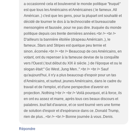
a occasionné cela et bouleversé le monde politique ''truqué''
est que tous les Américains et Américaines ( le fameux..All
Américan..) c'est que les gens, pour la plupart ont souhaité et
décidé de tourner le dos à la technocratie et bureaucratie
mensongère et faussée, pour ne pas dire..truquée du monde
politique depuis ces trente dernières années.<br /> <br />
D'ailleurs la bannière étoilée (drapeau Américain..), le
fameux..Stars and Stripes est quelque peu ternie et
sinon..écornée.<br /> <br /> Beaucoup de ces Américains, en
votant, ont du repenser à la fameuse devise de la conquête
vers l'Ouest ( tout début du XIX è siècle..) de l'époque et ou le
slogan était:" Go West..Jung Men..".<br /> <br /> Sauf
qu'aujourd'hui, il n'y a plus beaucoup d'espoir pour un tas
d'Américains, et surtout..jeunes Américains, dans le cadre du
travail et de l'emploi, et d'une perspective d'avenir en
projection..Nothing !<br /> <br /> Voilà pourquoi, et à force, ils
en ont eu assez et marre, après tous ces beaux discours et
palabres..tout fait d'avance, et ce sont tourné vers une forme
de solution d'espoir et d'espérance dans ce..Donald Trump,
rien de plus...<br /> <br /> Bonne journée à vous..Denis.
Répondre