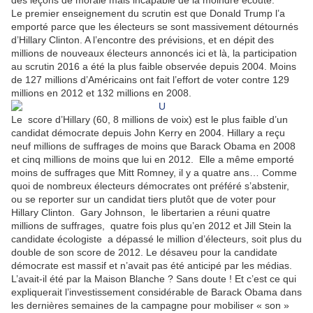
des leçons de morale mais incapable de la moindre écoute.
Le premier enseignement du scrutin est que Donald Trump l’a
emporté parce que les électeurs se sont massivement détournés
d’Hillary Clinton. A l’encontre des prévisions, et en dépit des
millions de nouveaux électeurs annoncés ici et là, la participation
au scrutin 2016 a été la plus faible observée depuis 2004. Moins
de 127 millions d’Américains ont fait l’effort de voter contre 129
millions en 2012 et 132 millions en 2008.
Le
score d’Hillary (60, 8 millions de voix) est le plus faible d’un
candidat démocrate depuis John Kerry en 2004. Hillary a reçu
neuf millions de suffrages de moins que Barack Obama en 2008
et cinq millions de moins que lui en 2012.
E
lle a même emporté
moins de suffrages que Mitt Romney, il y a quatre ans… Comme
quoi de nombreux électeurs démocrates ont préféré s’abstenir,
ou se reporter sur un candidat tiers plutôt que de voter pour
Hillary Clinton.
Gary Johnson,
le libertarien a réuni quatre
millions de suffrages,
quatre fois plus qu’en 2012 et Jill Stein la
candidate écologiste
a dépassé le million d’électeurs, soit plus du
double de son score de 2012. Le désaveu pour la candidate
démocrate est massif et n’avait pas été anticipé par les médias.
L’avait-il été par la Maison Blanche ? Sans doute ! Et c’est ce qui
expliquerait l’investissement considérable de Barack Obama dans
les dernières semaines de la campagne pour mobiliser « son »