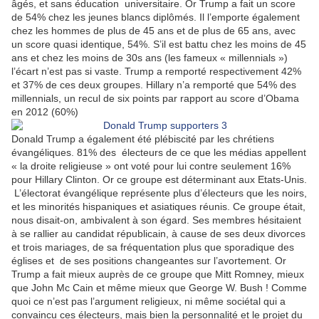
âgés, et sans éducation
universitaire. Or Trump a fait un score
de 54% chez les jeunes blancs diplômés. Il l’emporte également
chez les hommes de plus de 45 ans et de plus de 65 ans, avec
un score quasi identique, 54%. S’il est battu chez les moins de 45
ans et chez les moins de 30s ans (les fameux « millennials »)
l’écart n’est pas si vaste. Trump a remporté respectivement 42%
et 37% de ces deux groupes. Hillary n’a remporté que 54% des
millennials, un recul de six points par rapport au score d’Obama
en 2012 (60%)
Donald Trump a également été plébiscité par les chrétiens
évangéliques. 81% des
électeurs de ce que les médias appellent
« la droite religieuse » ont voté pour lui contre seulement 16%
pour Hillary Clinton. Or ce groupe est déterminant aux Etats-Unis.
L’électorat évangélique représente plus d’électeurs que les noirs,
et les minorités hispaniques et asiatiques réunis. Ce groupe était,
nous disait-on, ambivalent à son égard. Ses membres hésitaient
à se rallier au candidat républicain, à cause de ses deux divorces
et trois mariages, de sa fréquentation plus que sporadique des
églises et
de ses positions changeantes sur l’avortement. Or
Trump a fait mieux auprès de ce groupe que Mitt Romney, mieux
que John Mc Cain et même mieux que George W. Bush ! Comme
quoi ce n’est pas l’argument religieux, ni même sociétal qui a
convaincu ces électeurs, mais bien la personnalité et le projet du