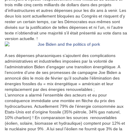
trois mille cinq cents milliards de dollars dans des projets
d’infrastructures et autres dépenses pour les dix ans à venir. Les
deux lois sont actuellement bloquées au Congrès et risquent d’y
rester un certain temps, car les Démocrates eux-mêmes sont
divisés sur la justification de telles dépenses et ni l’un, ni l’autre
texte n’obtiendrait une majorité s’il était présenté au vote dans sa
version actuelle. !
A ses dépenses pharaoniques s’ajoutent des complications
administratives et industrielles imposées par la volonté de
l’administration Biden d’engager une transition énergétique. A
l’encontre d’une de ses promesses de campagne Joe Biden a
annoncé dès le mois de février qu’il souhaite l’élimination des
énergies fossiles du « mix énergétique » américain et leur
remplacement par des énergies renouvelables ;
L’annonce a alarmé l’ensemble des acteurs et eu pour
conséquence immédiate une montée en flèche du prix des
hydrocarbures. Actuellement 79% de l’énergie consommée aux
Etats-Unis est d’origine fossile (35% pétrole, 34% gas naturel,
10% charbon) ! En comparaison les sources
renouvelables
(éolien, solaire, biomasse et hydraulique) comptent pour 12% et
le nucléaire pour 9% . A lui seul l’éolien ne fournit que 3% de la