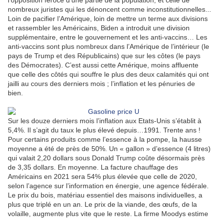
l’opposition féroce d’une partie de la population, et celle de
nombreux juristes qui les dénoncent comme inconstitutionnelles...
Loin de pacifier l’Amérique, loin de mettre un terme aux divisions
et rassembler les Américains, Biden a introduit une division
supplémentaire, entre le gouvernement et les anti-vaccins… Les
anti-vaccins sont plus nombreux dans l’Amérique de l’intérieur (le
pays de Trump et des Républicains) que sur les côtes (le pays
des Démocrates). C’est aussi cette Amérique, moins affluente
que celle des côtés qui souffre le plus des deux calamités qui ont
jailli au cours des derniers mois ; l’inflation et les pénuries de
bien.
Sur les douze derniers mois l’inflation aux Etats-Unis s’établit à
5,4%. Il s’agit du taux le plus élevé depuis…1991. Trente ans !
Pour certains produits comme l’essence à la pompe, la hausse
moyenne a été de près de 50%. Un « gallon » d’essence (4 litres)
qui valait 2,20 dollars sous Donald Trump coûte désormais près
de 3,35 dollars. En moyenne. La facture chauffage des
Américains en 2021 sera 54% plus élevée que celle de 2020,
selon l’agence sur l’information en énergie, une agence fédérale.
Le prix du bois, matériau essentiel des maisons individuelles, a
plus que triplé en un an. Le prix de la viande, des œufs, de la
volaille, augmente plus vite que le reste. La firme Moodys estime