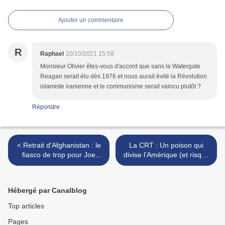
Ajouter un commentaire
R
Raphael
20/10/2021 15:58
Monsieur Olivier êtes-vous d'accord que sans le Watergate
Reagan serait élu dès 1976 et nous aurait évité la Révolution
islamiste iranienne et le communisme serait vaincu plutôt ?
Répondre
< Retrait d’Afghanistan : le
La CRT : Un poison qui
fiasco de trop pour Joe
divise l’Amérique (et risque
Biden
d’envenimer l’Europe) >
Hébergé par Canalblog
Top articles
Pages