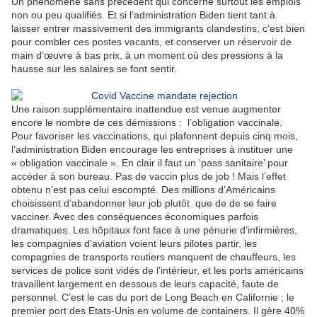
Un phénomène sans précédent qui concerne surtout les emplois
non ou peu qualifiés. Et si l’administration Biden tient tant à
laisser entrer massivement des immigrants clandestins, c’est bien
pour combler ces postes vacants, et conserver un réservoir de
main d’œuvre à bas prix, à un moment où des pressions à la
hausse sur les salaires se font sentir.
Une raison supplémentaire inattendue est venue augmenter
encore le nombre de ces démissions :
l’obligation vaccinale.
Pour favoriser les vaccinations, qui plafonnent depuis cinq mois,
l’administration Biden encourage les entreprises à instituer une
« obligation vaccinale ». En clair il faut un ‘pass sanitaire’ pour
accéder à son bureau. Pas de vaccin plus de job ! Mais l’effet
obtenu n’est pas celui escompté. Des millions d’Américains
choisissent d’abandonner leur job plutôt
que de de se faire
vacciner. Avec des conséquences économiques parfois
dramatiques. Les hôpitaux font face à une pénurie d’infirmières,
les compagnies d’aviation voient leurs pilotes partir, les
compagnies de transports routiers manquent de chauffeurs, les
services de police sont vidés de l’intérieur, et les ports américains
travaillent largement en dessous de leurs capacité, faute de
personnel. C’est le cas du port de Long Beach en Californie ; le
premier port des Etats-Unis en volume de containers. Il gère 40%