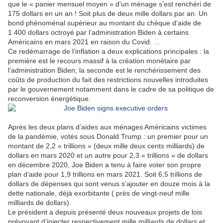
que le « panier mensuel moyen » d’un ménage s’est renchéri de
175 dollars en un an ! Soit plus de deux mille dollars par an. Un
bond phénoménal supérieur au montant du chèque d’aide de
1 400 dollars octroyé par l’administration Biden à certains
Américains en mars 2021 en raison du Covid. …
Ce redémarrage de l’inflation a deux explications principales : la
première est le recours massif à la création monétaire par
l’administration Biden; la seconde est le renchérissement des
coûts de production du fait des restrictions nouvelles introduites
par le gouvernement notamment dans le cadre de sa politique de
reconversion énergétique.
Après les deux plans d’aides aux ménages Américains victimes
de la pandémie, votés sous Donald Trump : un premier pour un
montant de 2,2 « trillions » (deux mille deux cents milliards) de
dollars en mars 2020 et un autre pour 2,3 « trillions » de dollars
en décembre 2020, Joe Biden a tenu à faire voter son propre
plan d’aide pour 1,9 trillions en mars 2021. Soit 6,5 trillions de
dollars de dépenses qui sont venus s’ajouter en douze mois à la
dette nationale, déjà exorbitante ( près de vingt-neuf mille
milliards de dollars).
Le président a depuis présenté deux nouveaux projets de lois
prévoyant d’injecter respectivement mille milliards de dollars et