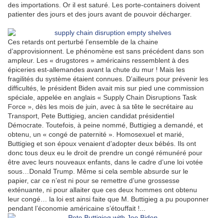
des importations. Or il est saturé. Les porte-containers doivent
patienter des jours et des jours avant de pouvoir décharger.
Ces retards ont perturbé l’ensemble de la chaine
d’approvisionnent. Le phénomène est sans précédent dans son
ampleur. Les « drugstores » américains ressemblent à des
épiceries est-allemandes avant la chute du mur ! Mais les
fragilités du système étaient connues. D’ailleurs pour prévenir les
difficultés, le président Biden avait mis sur pied une commission
spéciale, appelée en anglais « Supply Chain Disruptions Task
Force », dès les mois de juin, avec à sa tête le secrétaire au
Transport, Pete Buttigieg, ancien candidat présidentiel
Démocrate. Toutefois, à peine nommé, Buttigieg a demandé, et
obtenu, un « congé de paternité ». Homosexuel et marié,
Buttigieg et son époux venaient d’adopter deux bébés. Ils ont
donc tous deux eu le droit de prendre un congé rémunéré pour
être avec leurs nouveaux enfants, dans le cadre d’une loi votée
sous…Donald Trump. Même si cela semble absurde sur le
papier, car ce n’est ni pour se remettre d’une grossesse
exténuante, ni pour allaiter que ces deux hommes ont obtenu
leur congé… la loi est ainsi faite que M. Buttigieg a pu pouponner
pendant l’économie américaine s’étouffait !...