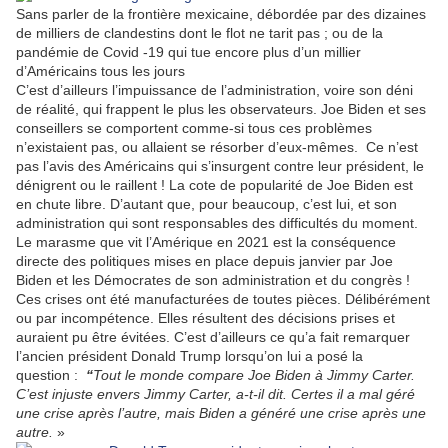
Sans parler de la frontière mexicaine, débordée par des dizaines
de milliers de clandestins dont le flot ne tarit pas ; ou de la
pandémie de Covid -19 qui tue encore plus d’un millier
d’Américains tous les jours
C’est d’ailleurs l’impuissance de l’administration, voire son déni
de réalité, qui frappent le plus les observateurs. Joe Biden et ses
conseillers se comportent comme-si tous ces problèmes
n’existaient pas, ou allaient se résorber d’eux-mêmes.
Ce n’est
pas l’avis des Américains qui s’insurgent contre leur président, le
dénigrent ou le raillent ! La cote de popularité de Joe Biden est
en chute libre. D’autant que, pour beaucoup, c’est lui, et son
administration qui sont responsables des difficultés du moment.
Le marasme que vit l’Amérique en 2021 est la conséquence
directe des politiques mises en place depuis janvier par Joe
Biden et les Démocrates de son administration et du congrès !
Ces crises ont été manufacturées de toutes pièces. Délibérément
ou par incompétence. Elles résultent des décisions prises et
auraient pu être évitées. C’est d’ailleurs ce qu’a fait remarquer
l’ancien président Donald Trump lorsqu’on lui a posé la
question :
“
Tout le monde compare Joe Biden à Jimmy Carter.
C’est injuste envers Jimmy Carter, a-t-il dit. Certes il a mal géré
une crise après l’autre, mais Biden a généré une crise après une
autre.
»