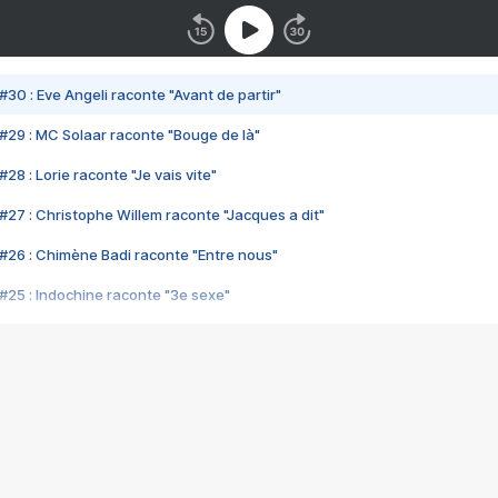
#30 : Eve Angeli raconte "Avant de partir"
#29 : MC Solaar raconte "Bouge de là"
28 : Lorie raconte "Je vais vite"
#27 : Christophe Willem raconte "Jacques a dit"
#26 : Chimène Badi raconte "Entre nous"
#25 : Indochine raconte "3e sexe"
#24 : Zaho raconte "C'est chelou"
#23 : Patrick Bruel raconte "Au café des délices"
#22 : Kyo raconte "Le chemin"
#21 : Nolwenn Leroy raconte "Cassé"
#20 : Patrick Hernandez raconte "Born to be alive"