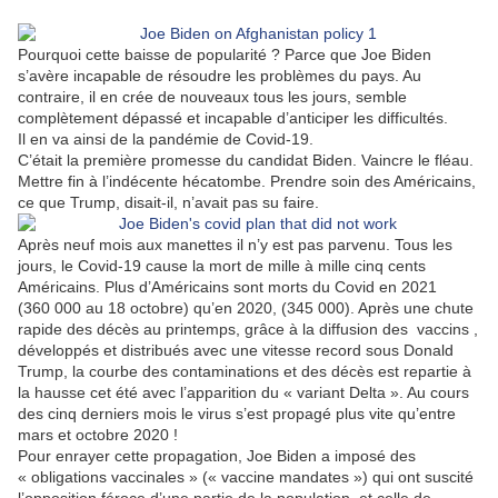
Pourquoi cette baisse de popularité ? Parce que Joe Biden
s’avère incapable de résoudre les problèmes du pays. Au
contraire, il en crée de nouveaux tous les jours, semble
complètement dépassé et incapable d’anticiper les difficultés.
Il en va ainsi de la pandémie de Covid-19.
C’était la première promesse du candidat Biden. Vaincre le fléau.
Mettre fin à l’indécente hécatombe. Prendre soin des Américains,
ce que Trump, disait-il, n’avait pas su faire.
Après neuf mois aux manettes il n’y est pas parvenu. Tous les
jours, le Covid-19 cause la mort de mille à mille cinq cents
Américains. Plus d’Américains sont morts du Covid en 2021
(360 000 au 18 octobre) qu’en 2020, (345 000). Après une chute
rapide des décès au printemps, grâce à la diffusion des
vaccins ,
développés et distribués avec une vitesse record sous Donald
Trump, la courbe des contaminations et des décès est repartie à
la hausse cet été avec l’apparition du « variant Delta ». Au cours
des cinq derniers mois le virus s’est propagé plus vite qu’entre
mars et octobre 2020 !
Pour enrayer cette propagation, Joe Biden a imposé des
« obligations vaccinales » (« vaccine mandates ») qui ont suscité