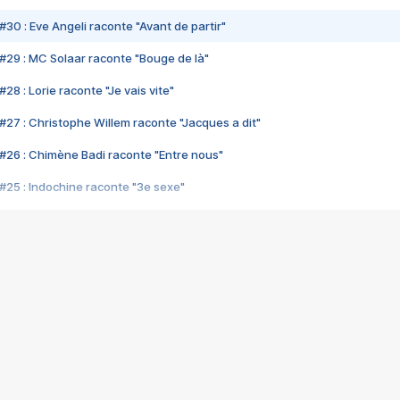
#30 : Eve Angeli raconte "Avant de partir"
#29 : MC Solaar raconte "Bouge de là"
28 : Lorie raconte "Je vais vite"
#27 : Christophe Willem raconte "Jacques a dit"
#26 : Chimène Badi raconte "Entre nous"
#25 : Indochine raconte "3e sexe"
#24 : Zaho raconte "C'est chelou"
#23 : Patrick Bruel raconte "Au café des délices"
#22 : Kyo raconte "Le chemin"
#21 : Nolwenn Leroy raconte "Cassé"
#20 : Patrick Hernandez raconte "Born to be alive"
#19 : Lorie raconte "Près de moi"