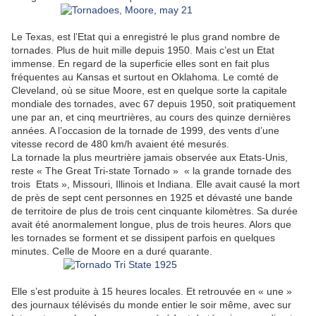
Le Texas, est l’Etat qui a enregistré le plus grand nombre de
tornades. Plus de huit mille depuis 1950. Mais c’est un Etat
immense. En regard de la superficie elles sont en fait plus
fréquentes au Kansas et surtout en Oklahoma. Le comté de
Cleveland, où se situe Moore, est en quelque sorte la capitale
mondiale des tornades, avec 67 depuis 1950, soit pratiquement
une par an, et cinq meurtrières, au cours des quinze dernières
années. A l’occasion de la tornade de 1999, des vents d’une
vitesse record de 480 km/h avaient été mesurés.
La tornade la plus meurtrière jamais observée aux Etats-Unis,
reste « The Great Tri-state Tornado » « la grande tornade des
trois Etats », Missouri, Illinois et Indiana. Elle avait causé la mort
de près de sept cent personnes en 1925 et dévasté une bande
de territoire de plus de trois cent cinquante kilomètres. Sa durée
avait été anormalement longue, plus de trois heures. Alors que
les tornades se forment et se dissipent parfois en quelques
minutes. Celle de Moore en a duré quarante.
Elle s’est produite à 15 heures locales. Et retrouvée en « une »
des journaux télévisés du monde entier le soir même, avec sur