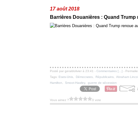
17 août 2018
Barrières Douanières : Quand Trump r
Posté par geraldolivier à 23:41 -
Commentaires [
…
]
- Permalie
Tags:
Etats-Unis
,
Démocrates
,
Républicains
,
Abraham Linco
Hamilton
,
Smoot-Hawley
,
guerre de sécession
Vous aimez ?
0 vote