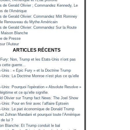
es de Gerald Olivier ; Commandez Kennedy, Le
s de l'Amérique
es de Gerald Olivier: Commandez Mitt Romney
 le Renouveau du Mythe Américain
es de Gerald Olivier: Commandez Sur la Route
a Maison Blanche
e de Presse
sur l'Auteur
ARTICLES RÉCENTS
 Fury: Non, Trump et les Etats-Unis n’ont pas
u cette guerre…
s-Unis : « Epic Fury » et la Doctrine Trump
-Unis: La Doctrine Monroe n’est plus ce qu’elle
s-Unis: Pourquoi l'opération « Absolute Resolve »
 légitime et ce qu’elle signifie.
ld Olivier sur Trump fact News: The Joel Show
-Unis: Pour en finir avec l’affaire Eptsein
s-Unis: Le pari économique de Donald Trump
est Zohran Mandani et pourquoi toute l’Amérique
 de lui ?
on Blanche: Et Trump conduit le bal