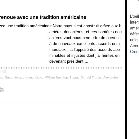
L'oei
enoue avec une tradition américaine
inter
« Notre pays s’est construit grâce aux b
amér
arrières douanières, et ces barrières dou
défen
anières vont nous permettre de parvenir
uniqu
à de nouveaux excellents accords com
Accu
merciaux – à l’opposé des accords abo
Crée
minables et injustes dont j’ai hérités en
devenant président....
n [
#
]
ln
,
Seconde guerre mondiale
,
William Jennings Bryan
,
Donald Trump
,
Alexander