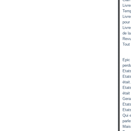
Livr
Temp
Livr
pour
Livr
de l
Revu
Tout 
Epic
perd
Etat
Etats
était.
Etat
était
Gera
Etats
Etat
Qui 
parle
Mais