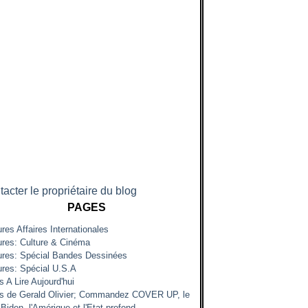
acter le propriétaire du blog
PAGES
res Affaires Internationales
ures: Culture & Cinéma
ures: Spécial Bandes Dessinées
ures: Spécial U.S.A
s A Lire Aujourd'hui
es de Gerald Olivier; Commandez COVER UP, le
Biden, l'Amérique et l'Etat profond