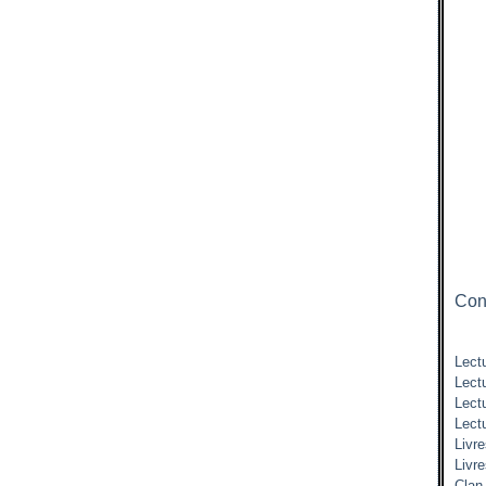
Cont
Lectu
Lect
Lect
Lect
Livre
Livr
Clan 