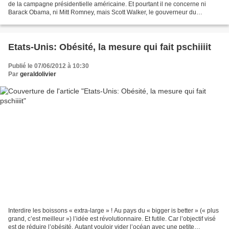
de la campagne présidentielle américaine. Et pourtant il ne concerne ni
Barack Obama, ni Mitt Romney, mais Scott Walker, le gouverneur du
Wisconsin. Sa nette victoire - 53%...
Etats-Unis: Obésité, la mesure qui fait pschiiiit
Publié le 07/06/2012 à 10:30
Par
geraldolivier
Interdire les boissons « extra-large » ! Au pays du « bigger is better » (« plus
grand, c’est meilleur ») l’idée est révolutionnaire. Et futile. Car l’objectif visé
est de réduire l’obésité. Autant vouloir vider l’océan avec une petite