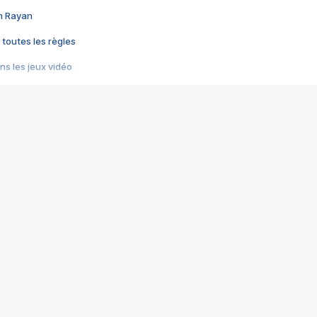
im Rayan
 toutes les règles
s les jeux vidéo
us choquant de Rockstar ? - Le scandale BULLY
e plus moche de Steam
du RÊVE tourne au CAUCHEMAR
pendant 8 heures
it… à tort
umiliés par un jeu vidéo
ire - Final Fantasy 8
ti un empire - Age of Empires
story DOFUS