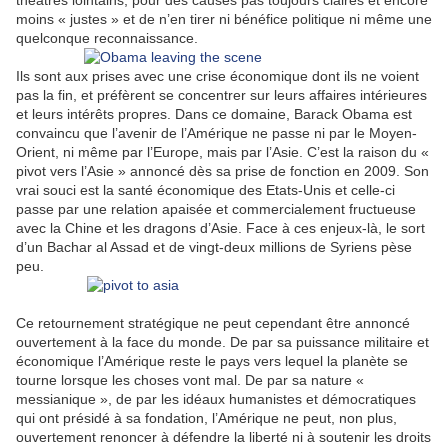
théâtres lointains, pour des causes pas toujours claires et encore
moins « justes » et de n’en tirer ni bénéfice politique ni même une
quelconque reconnaissance.
Ils sont aux prises avec une crise économique dont ils ne voient
pas la fin, et préfèrent se concentrer sur leurs affaires intérieures
et leurs intérêts propres. Dans ce domaine, Barack Obama est
convaincu que l’avenir de l’Amérique ne passe ni par le Moyen-
Orient, ni même par l’Europe, mais par l’Asie. C’est la raison du «
pivot vers l’Asie » annoncé dès sa prise de fonction en 2009. Son
vrai souci est la santé économique des Etats-Unis et celle-ci
passe par une relation apaisée et commercialement fructueuse
avec la Chine et les dragons d’Asie. Face à ces enjeux-là, le sort
d’un Bachar al Assad et de vingt-deux millions de Syriens pèse
peu.
Ce retournement stratégique ne peut cependant être annoncé
ouvertement à la face du monde. De par sa puissance militaire et
économique l’Amérique reste le pays vers lequel la planète se
tourne lorsque les choses vont mal. De par sa nature «
messianique », de par les idéaux humanistes et démocratiques
qui ont présidé à sa fondation, l’Amérique ne peut, non plus,
ouvertement renoncer à défendre la liberté ni à soutenir les droits