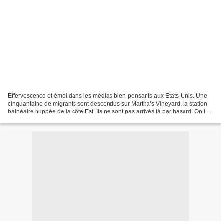
Effervescence et émoi dans les médias bien-pensants aux Etats-Unis. Une
cinquantaine de migrants sont descendus sur Martha’s Vineyard, la station
balnéaire huppée de la côte Est. Ils ne sont pas arrivés là par hasard. On les
y a débarqués. « On » c’est...