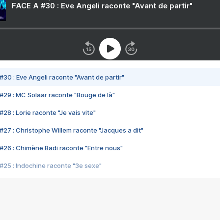
FACE A #30 : Eve Angeli raconte "Avant de partir"
#30 : Eve Angeli raconte "Avant de partir"
#29 : MC Solaar raconte "Bouge de là"
28 : Lorie raconte "Je vais vite"
#27 : Christophe Willem raconte "Jacques a dit"
#26 : Chimène Badi raconte "Entre nous"
#25 : Indochine raconte "3e sexe"
#24 : Zaho raconte "C'est chelou"
#23 : Patrick Bruel raconte "Au café des délices"
#22 : Kyo raconte "Le chemin"