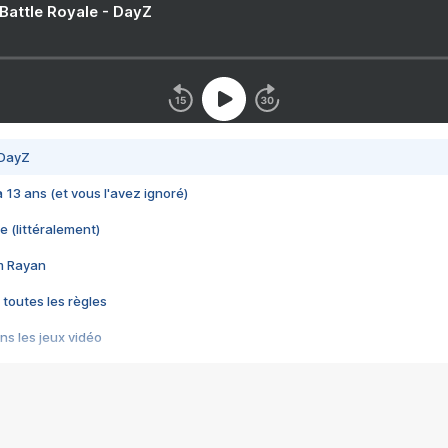
 Battle Royale - DayZ
 DayZ
 a 13 ans (et vous l'avez ignoré)
e (littéralement)
im Rayan
 toutes les règles
s les jeux vidéo
us choquant de Rockstar ? - Le scandale BULLY
e plus moche de Steam
du RÊVE tourne au CAUCHEMAR