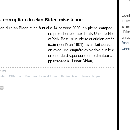
L'oei
la corruption du clan Biden mise à nue
inter
amér
Le 14 octobre 2020, en pleine campag
défen
ne présidentielle aux Etats-Unis, le Ne
uniqu
w York Post, plus vieux quotidien amér
Accu
icain (fondé en 1801), avait fait sensati
Crée
on avec une enquête explosive sur le c
ontenu du disque dur d’un ordinateur a
ppartenant à Hunter Biden,...
n [
#
]
Biden
,
CNN
,
John Brennan
,
Donald Trump
,
Hunter Biden
,
James clapper
,