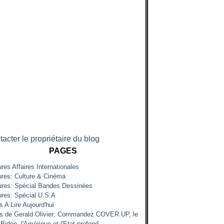
acter le propriétaire du blog
PAGES
res Affaires Internationales
ures: Culture & Cinéma
ures: Spécial Bandes Dessinées
ures: Spécial U.S.A
s A Lire Aujourd'hui
es de Gerald Olivier; Commandez COVER UP, le
Biden, l'Amérique et l'Etat profond