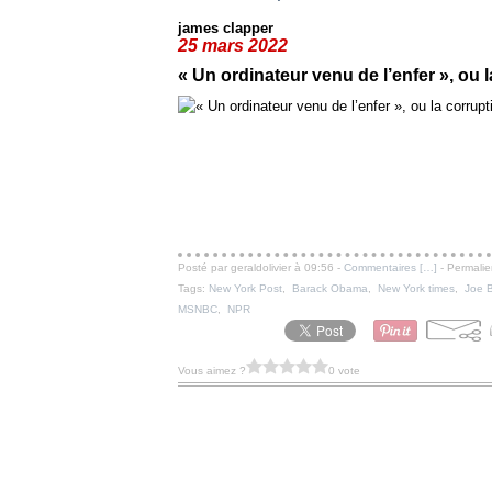
james clapper
25 mars 2022
« Un ordinateur venu de l’enfer », ou 
Posté par geraldolivier à 09:56 -
Commentaires [
…
]
- Permalie
Tags:
New York Post
,
Barack Obama
,
New York times
,
Joe 
MSNBC
,
NPR
Vous aimez ?
0 vote