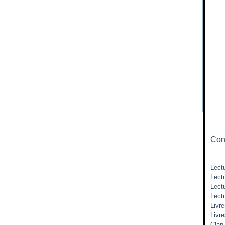
Cont
Lectu
Lect
Lect
Lect
Livre
Livr
Clan 