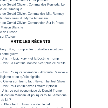
es de Gerald Olivier ; Commandez Kennedy, Le
s de l'Amérique
es de Gerald Olivier: Commandez Mitt Romney
 le Renouveau du Mythe Américain
es de Gerald Olivier: Commandez Sur la Route
a Maison Blanche
e de Presse
sur l'Auteur
ARTICLES RÉCENTS
 Fury: Non, Trump et les Etats-Unis n’ont pas
u cette guerre…
s-Unis : « Epic Fury » et la Doctrine Trump
-Unis: La Doctrine Monroe n’est plus ce qu’elle
s-Unis: Pourquoi l'opération « Absolute Resolve »
 légitime et ce qu’elle signifie.
ld Olivier sur Trump fact News: The Joel Show
-Unis: Pour en finir avec l’affaire Eptsein
s-Unis: Le pari économique de Donald Trump
est Zohran Mandani et pourquoi toute l’Amérique
 de lui ?
on Blanche: Et Trump conduit le bal