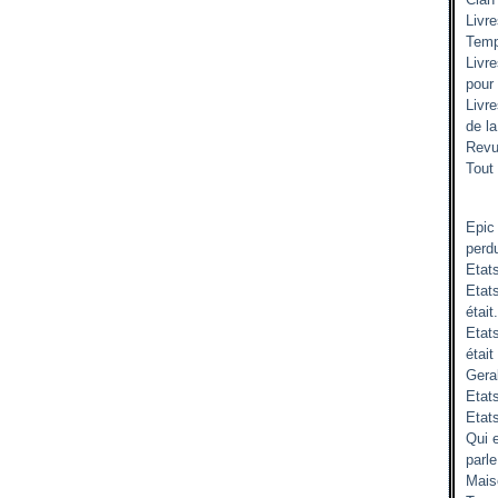
Livr
Temp
Livr
pour
Livr
de l
Revu
Tout 
Epic
perd
Etat
Etats
était.
Etat
était
Gera
Etats
Etat
Qui 
parle
Mais