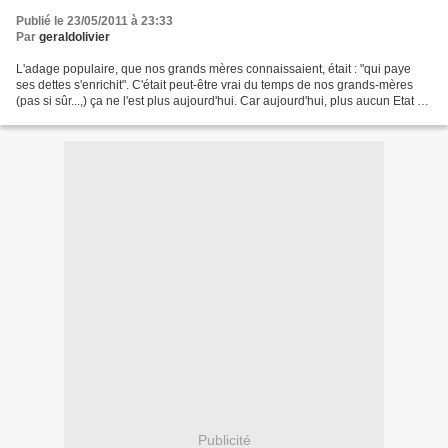
Publié le 23/05/2011 à 23:33
Par
geraldolivier
L'adage populaire, que nos grands mères connaissaient, était : "qui paye
ses dettes s'enrichit". C'était peut-être vrai du temps de nos grands-mères
(pas si sûr...,) ça ne l'est plus aujourd'hui. Car aujourd'hui, plus aucun Etat ne
paye ses dettes, sauf...
Publicité