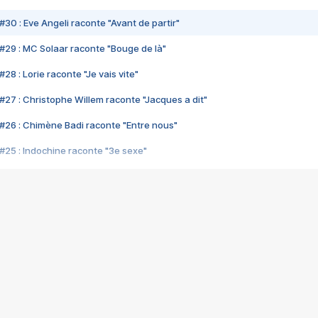
#30 : Eve Angeli raconte "Avant de partir"
#29 : MC Solaar raconte "Bouge de là"
28 : Lorie raconte "Je vais vite"
#27 : Christophe Willem raconte "Jacques a dit"
#26 : Chimène Badi raconte "Entre nous"
#25 : Indochine raconte "3e sexe"
#24 : Zaho raconte "C'est chelou"
#23 : Patrick Bruel raconte "Au café des délices"
#22 : Kyo raconte "Le chemin"
#21 : Nolwenn Leroy raconte "Cassé"
#20 : Patrick Hernandez raconte "Born to be alive"
#19 : Lorie raconte "Près de moi"