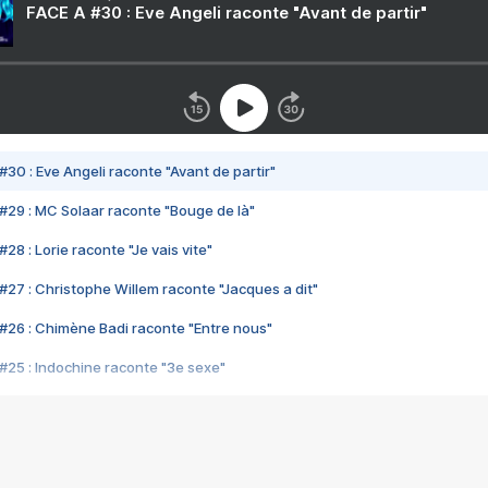
FACE A #30 : Eve Angeli raconte "Avant de partir"
#30 : Eve Angeli raconte "Avant de partir"
#29 : MC Solaar raconte "Bouge de là"
28 : Lorie raconte "Je vais vite"
#27 : Christophe Willem raconte "Jacques a dit"
#26 : Chimène Badi raconte "Entre nous"
#25 : Indochine raconte "3e sexe"
#24 : Zaho raconte "C'est chelou"
#23 : Patrick Bruel raconte "Au café des délices"
#22 : Kyo raconte "Le chemin"