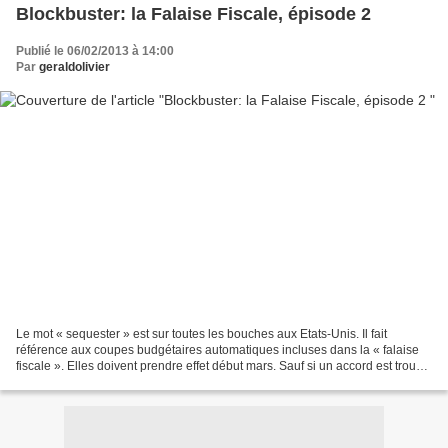
Blockbuster: la Falaise Fiscale, épisode 2
Publié le 06/02/2013 à 14:00
Par
geraldolivier
Le mot « sequester » est sur toutes les bouches aux Etats-Unis. Il fait
référence aux coupes budgétaires automatiques incluses dans la « falaise
fiscale ». Elles doivent prendre effet début mars. Sauf si un accord est trouvé
pour que le gouvernement américain...