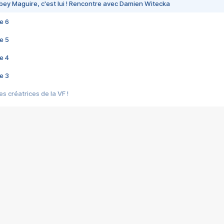
bey Maguire, c'est lui ! Rencontre avec Damien Witecka
e 6
e 5
e 4
e 3
s créatrices de la VF !
e 2
e 1
e Mektoub My Love arrive enfin ! Rencontre avec Shaïn Boumedine et Sal
i : après Toni en famille
elle réalise le bouleversant Dites lui que je l'aime
ais ! Rencontre autour de Vie privée de Rebecca Zlotowski
 de Marguerite, Grave... Rencontre avec Ella Rumpf