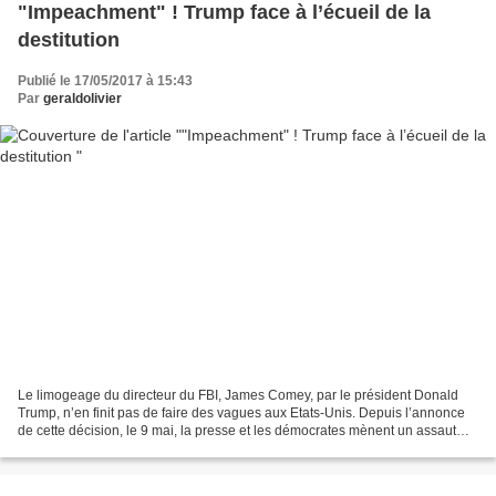
"Impeachment" ! Trump face à l’écueil de la
destitution
Publié le 17/05/2017 à 15:43
Par
geraldolivier
Le limogeage du directeur du FBI, James Comey, par le président Donald
Trump, n’en finit pas de faire des vagues aux Etats-Unis. Depuis l’annonce
de cette décision, le 9 mai, la presse et les démocrates mènent un assaut
frontal contre le président Trump,...