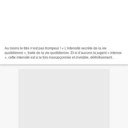
Au moins le titre n’est pas trompeur ! « L’intensité secrète de la vie
quotidienne », traite de la vie quotidienne. Et si d’aucuns la jugent « intense
», cette intensité est à la fois insoupçonnée et invisible, définitivement
secrète. Parmi une douzaine...